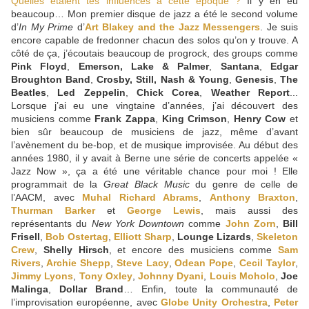
Quelles étaient tes influences à cette époque ?
Il y en eu
beaucoup… Mon premier disque de jazz a été le second volume
d’
In My Prime
d’
Art Blakey and the Jazz Messengers
. Je suis
encore capable de fredonner chacun des solos qu’on y trouve. A
côté de ça, j’écoutais beaucoup de progrock, des groups comme
Pink Floyd
,
Emerson, Lake & Palmer
,
Santana
,
Edgar
Broughton Band
,
Crosby, Still, Nash & Young
,
Genesis
,
The
Beatles
,
Led Zeppelin
,
Chick Corea
,
Weather Report
...
Lorsque j’ai eu une vingtaine d’années, j’ai découvert des
musiciens comme
Frank Zappa
,
King Crimson
,
Henry Cow
et
bien sûr beaucoup de musiciens de jazz, même d’avant
l’avènement du be-bop, et de musique improvisée. Au début des
années 1980, il y avait à Berne une série de concerts appelée «
Jazz Now », ça a été une véritable chance pour moi ! Elle
programmait de la
Great Black Music
du genre de celle de
l’AACM, avec
Muhal Richard Abrams
,
Anthony Braxton
,
Thurman Barker
et
George Lewis
, mais aussi des
représentants du
New York Downtown
comme
John Zorn
,
Bill
Frisell
,
Bob Ostertag
,
Elliott Sharp
,
Lounge Lizards
,
Skeleton
Crew
,
Shelly Hirsch
, et encore des musiciens comme
Sam
Rivers
,
Archie Shepp
,
Steve Lacy
,
Odean Pope
,
Cecil Taylor
,
Jimmy Lyons
,
Tony Oxley
,
Johnny Dyani
,
Louis Moholo
,
Joe
Malinga
,
Dollar Brand
… Enfin, toute la communauté de
l’improvisation européenne, avec
Globe Unity Orchestra
,
Peter