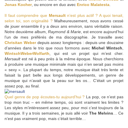
Jonas Kocher
, ou encore en duo avec
Enrico Malatesta
.
Il faut comprendre que
Mersault
n’est plus actif ? A quoi tenait,
selon toi, son originalité ?
Malheureusement, nous avons cessé
de jouer ensemble il y a deux ans environ, sans véritable raison.
Notre deuxième album,
Raymond & Marie
, est encore aujourd’hui
l’un de mes préférés de ma discographie. Je travaille avec
Chrisitan Weber
depuis assez longtemps : depuis une douzaine
d’années dans le trio que nous formons avec
Michel Wintsch
,
WintschWeberWolfarth
, qui est un projet qui m’est cher.
Mersault
est né à peu près à la même époque. Nous cherchions
à produire une musique minimale mais qui n’en serait pas moins
« sexy ». La plupart du temps, notre musique était très lente et
faisait la part belle aux longs développements, un genre de
musique qui n’avait que la peau sur les os… C’était un projet
assez pop, au final.
Quel genre de pop écoutes-tu aujourd’hui ?
La pop, ce n’est pas
trop mon truc – en même temps, où sont vraiment les limites ?
Les styles m’intéressent assez peu, pour moi c’est toujours de la
musique. Il y a trois semaines, je suis allé voir
The Melvins
… Ce
n’est pas vraiment pop, mais c’était terrible…