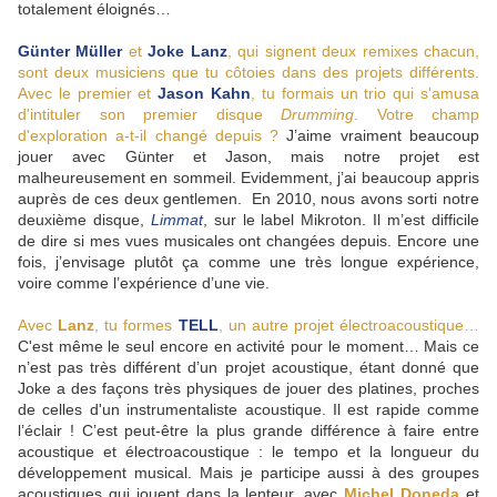
totalement éloignés…
Günter Müller
et
Joke Lanz
, qui signent deux remixes chacun,
sont deux musiciens que tu côtoies dans des projets différents.
Avec le premier et
Jason Kahn
, tu formais un trio qui s'amusa
d'intituler son premier disque
Drumming
. Votre champ
d'exploration a-t-il changé depuis ?
J’aime vraiment beaucoup
jouer avec Günter et Jason, mais notre projet est
malheureusement en sommeil. Evidemment, j’ai beaucoup appris
auprès de ces deux gentlemen. En 2010, nous avons sorti notre
deuxième disque,
Limmat
, sur le label Mikroton. Il m’est difficile
de dire si mes vues musicales ont changées depuis. Encore une
fois, j’envisage plutôt ça comme une très longue expérience,
voire comme l’expérience d’une vie.
Avec
Lanz
, tu formes
TELL
, un autre projet électroacoustique…
C'est même le seul encore en activité pour le moment… Mais ce
n’est pas très différent d’un projet acoustique, étant donné que
Joke a des façons très physiques de jouer des platines, proches
de celles d'un instrumentaliste acoustique. Il est rapide comme
l’éclair ! C’est peut-être la plus grande différence à faire entre
acoustique et électroacoustique : le tempo et la longueur du
développement musical. Mais je participe aussi à des groupes
acoustiques qui jouent dans la lenteur, avec
Michel Doneda
et