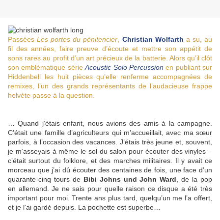
Passées
Les portes du pénitencier
,
Christian Wolfarth
a su, au
fil des années, faire preuve d’écoute et mettre son appétit de
sons rares au profit d’un art précieux de la batterie. Alors qu’il clôt
son emblématique série
Acoustic Solo Percussion
en publiant sur
Hiddenbell les huit pièces qu’elle renferme accompagnées de
remixes, l’un des grands représentants de l’audacieuse frappe
helvète passe à la question.
… Quand j’étais enfant, nous avions des amis à la campagne.
C’était une famille d’agriculteurs qui m’accueillait, avec ma sœur
parfois, à l’occasion des vacances. J’étais très jeune et, souvent,
je m’asseyais à même le sol du salon pour écouter des vinyles –
c’était surtout du folklore, et des marches militaires. Il y avait ce
morceau que j’ai dû écouter des centaines de fois, une face d’un
quarante-cinq tours de
Bibi Johns und John Ward
, de la pop
en allemand. Je ne sais pour quelle raison ce disque a été très
important pour moi. Trente ans plus tard, quelqu’un me l’a offert,
et je l'ai gardé depuis. La pochette est superbe…