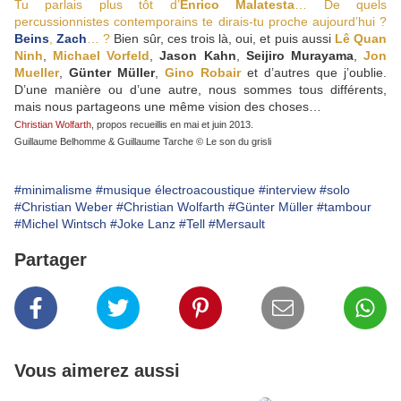
Tu parlais plus tôt d’
Enrico Malatesta
… De quels
percussionnistes contemporains te dirais-tu proche aujourd’hui ?
Beins
,
Zach
… ?
Bien sûr, ces trois là, oui, et puis aussi
Lê Quan
Ninh
,
Michael Vorfeld
,
Jason Kahn
,
Seijiro Murayama
,
Jon
Mueller
,
Günter Müller
,
Gino Robair
et d’autres que j’oublie.
D’une manière ou d’une autre, nous sommes tous différents,
mais nous partageons une même vision des choses…
Christian Wolfarth
, propos recueillis en mai et juin 2013.
Guillaume Belhomme & Guillaume Tarche © Le son du grisli
#minimalisme
#musique électroacoustique
#interview
#solo
#Christian Weber
#Christian Wolfarth
#Günter Müller
#tambour
#Michel Wintsch
#Joke Lanz
#Tell
#Mersault
Partager
Vous aimerez aussi