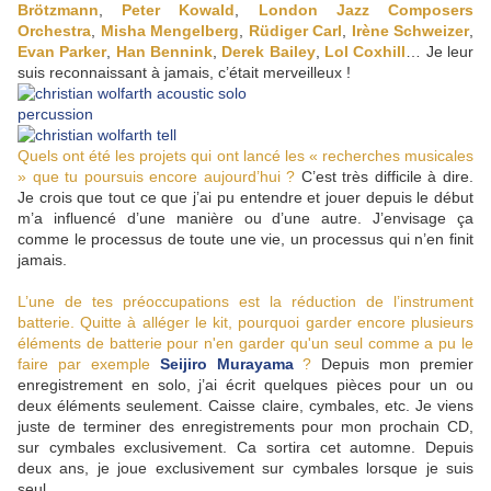
Brötzmann
,
Peter Kowald
,
London Jazz Composers
Orchestra
,
Misha Mengelberg
,
Rüdiger Carl
,
Irène Schweizer
,
Evan Parker
,
Han Bennink
,
Derek Bailey
,
Lol Coxhill
… Je leur
suis reconnaissant à jamais, c’était merveilleux !
Quels ont été les projets qui ont lancé les « recherches musicales
» que tu poursuis encore aujourd’hui ?
C’est très difficile à dire.
Je crois que tout ce que j’ai pu entendre et jouer depuis le début
m’a influencé d’une manière ou d’une autre. J’envisage ça
comme le processus de toute une vie, un processus qui n’en finit
jamais.
L’une de tes préoccupations est la réduction de l’instrument
batterie. Quitte à alléger le kit, pourquoi garder encore plusieurs
éléments de batterie pour n'en garder qu'un seul comme a pu le
faire par exemple
Seijiro Murayama
?
Depuis mon premier
enregistrement en solo, j’ai écrit quelques pièces pour un ou
deux éléments seulement. Caisse claire, cymbales, etc. Je viens
juste de terminer des enregistrements pour mon prochain CD,
sur cymbales exclusivement. Ca sortira cet automne. Depuis
deux ans, je joue exclusivement sur cymbales lorsque je suis
seul.