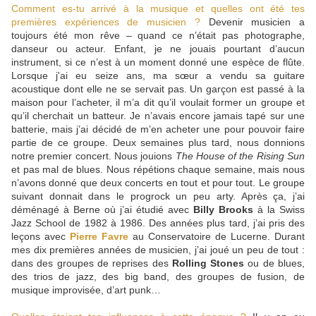
Comment es-tu arrivé à la musique et quelles ont été tes
premières expériences de musicien ?
Devenir musicien a
toujours été mon rêve – quand ce n’était pas photographe,
danseur ou acteur. Enfant, je ne jouais pourtant d’aucun
instrument, si ce n’est à un moment donné une espèce de flûte.
Lorsque j'ai eu seize ans, ma sœur a vendu sa guitare
acoustique dont elle ne se servait pas. Un garçon est passé à la
maison pour l’acheter, il m’a dit qu’il voulait former un groupe et
qu’il cherchait un batteur. Je n’avais encore jamais tapé sur une
batterie, mais j’ai décidé de m’en acheter une pour pouvoir faire
partie de ce groupe. Deux semaines plus tard, nous donnions
notre premier concert. Nous jouions
The House of the Rising Sun
et pas mal de blues. Nous répétions chaque semaine, mais nous
n’avons donné que deux concerts en tout et pour tout. Le groupe
suivant donnait dans le progrock un peu arty. Après ça, j’ai
déménagé à Berne où j’ai étudié avec
Billy Brooks
à la Swiss
Jazz School de 1982 à 1986. Des années plus tard, j’ai pris des
leçons avec
Pierre Favre
au Conservatoire de Lucerne. Durant
mes dix premières années de musicien, j’ai joué un peu de tout :
dans des groupes de reprises des
Rolling Stones
ou de blues,
des trios de jazz, des big band, des groupes de fusion, de
musique improvisée, d’art punk…