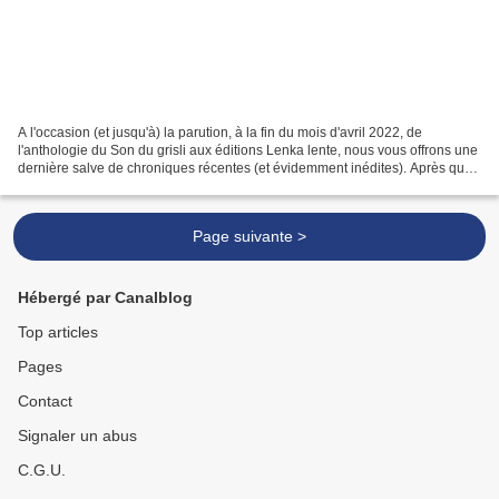
A l'occasion (et jusqu'à) la parution, à la fin du mois d'avril 2022, de
l'anthologie du Son du grisli aux éditions Lenka lente, nous vous offrons une
dernière salve de chroniques récentes (et évidemment inédites). Après quoi,
ce sera la fermeture. Après...
Page suivante >
Hébergé par Canalblog
Top articles
Pages
Contact
Signaler un abus
C.G.U.