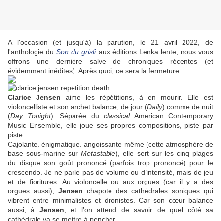
A l'occasion (et jusqu'à) la parution, le 21 avril 2022, de
l'anthologie du
Son du grisli
aux éditions Lenka lente, nous vous
offrons une dernière salve de chroniques récentes (et
évidemment inédites). Après quoi, ce sera la fermeture.
Clarice Jensen
aime les répétitions, à en mourir. Elle est
violoncelliste et son archet balance, de jour (
Daily
) comme de nuit
(
Day Tonight
). Séparée du
classical
American Contemporary
Music Ensemble, elle joue ses propres compositions, piste par
piste.
Cajolante, énigmatique, angoissante même (cette atmosphère de
base sous-marine sur
Metastable
), elle sert sur les cinq plages
du disque son goût prononcé (parfois trop prononcé) pour le
crescendo. Je ne parle pas de volume ou d’intensité, mais de jeu
et de fioritures. Au violoncelle ou aux orgues (car il y a des
orgues aussi),
Jensen
chapote des cathédrales soniques qui
vibrent entre minimalistes et dronistes. Car son cœur balance
aussi, à
Jensen
, et l’on attend de savoir de quel côté sa
cathédrale va se mettre à pencher.