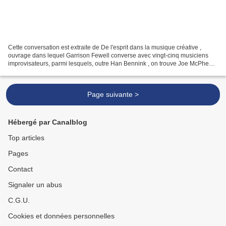
Cette conversation est extraite de De l'esprit dans la musique créative ,
ouvrage dans lequel Garrison Fewell converse avec vingt-cinq musiciens
improvisateurs, parmi lesquels, outre Han Bennink , on trouve Joe McPhee ,
Wadada Leo Smith , John Tchicai...
Page suivante >
Hébergé par Canalblog
Top articles
Pages
Contact
Signaler un abus
C.G.U.
Cookies et données personnelles