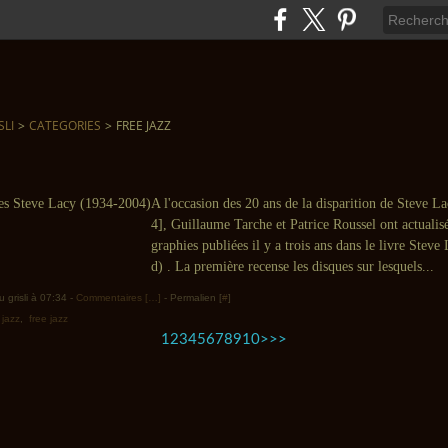
SLI
>
CATEGORIES
>
FREE JAZZ
A l'occasion des 20 ans de la disparition de Steve 
4], Guillaume Tarche et Patrice Roussel ont actualis
graphies publiées il y a trois ans dans le livre Steve
d) . La première recense les disques sur lesquels...
 grisli à 07:34 -
Commentaires [
…
]
- Permalien [
#
]
,
jazz
,
free jazz
20
30
40
50
60
70
80
90
100
200
300
400
500
1
2
3
4
5
6
7
8
9
10
>
>>