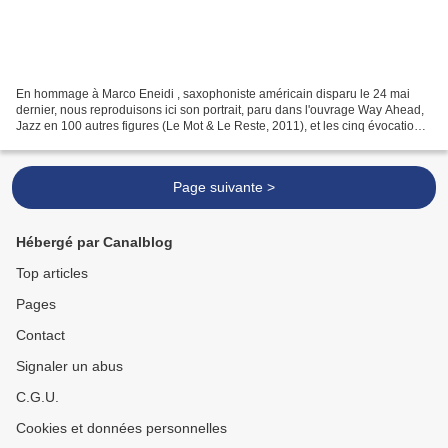
En hommage à Marco Eneidi , saxophoniste américain disparu le 24 mai
dernier, nous reproduisons ici son portrait, paru dans l'ouvrage Way Ahead,
Jazz en 100 autres figures (Le Mot & Le Reste, 2011), et les cinq évocations
de disques qui y furent rattachées....
Page suivante >
Hébergé par Canalblog
Top articles
Pages
Contact
Signaler un abus
C.G.U.
Cookies et données personnelles