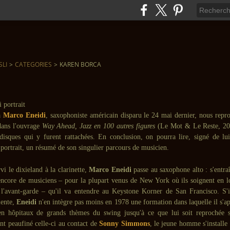
SLI
>
CATEGORIES
>
KAREN BORCA
à
Marco Eneidi
, saxophoniste américain disparu le 24 mai dernier, nous repro
 dans l'ouvrage
Way Ahead, Jazz en 100 autres figures
(Le Mot & Le Reste, 201
disques qui y furent rattachées. En conclusion, on pourra lire, signé de lu
t portrait, un résumé de son singulier parcours de musicien.
vi le dixieland à la clarinette,
Marco Eneidi
passe au saxophone alto : s'entra
encore de musiciens – pour la plupart venus de New York où ils soignent en lof
'avant-garde – qu'il va entendre au Keystone Korner de San Francisco. S'i
lente,
Eneidi
n'en intègre pas moins en 1978 une formation dans laquelle il s'a
en hôpitaux de grands thèmes du swing jusqu'à ce que lui soit reprochée s
nt peaufiné celle-ci au contact de
Sonny Simmons
, le jeune homme s'install