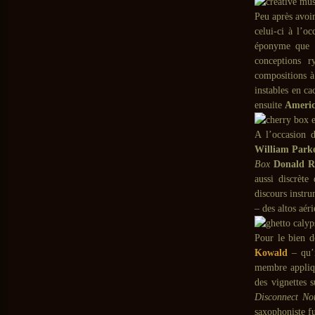
Peu après avoi
celui-ci à l’o
éponyme que l
conceptions r
compositions à
instables en c
ensuite
Americ
A l’occasion 
William Park
Box
Donald R
aussi discrète
discours instru
– des altos aér
Pour le bien 
Kowald
– qu’i
membre appliq
des vignettes 
Disconnect No
saxophoniste fu