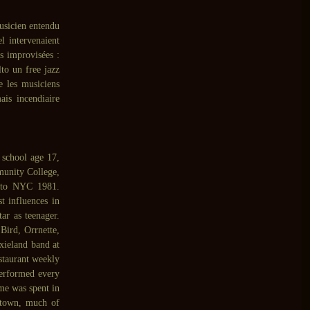
usicien entendu
l intervenaient
es improvisées :
to un free jazz
e les musiciens
ais incendiaire
 school age 17,
munity College,
d to NYC 1981.
t influences in
ar as teenager.
Bird, Orrnette,
xieland band at
estaurant weekly
erformed every
me was spent in
 town, much of