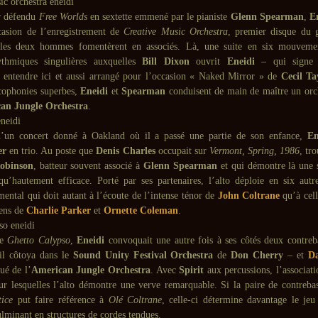
r défendu
Free Worlds
en sextette emmené par le pianiste
Glenn Spearman
,
E
ccasion de l’enregistrement de
Creative Music Orchestra
, premier disque du 
es deux hommes fomentèrent en associés. Là, une suite en six mouvemen
ythmiques singulières auxquelles
Bill Dixon
ouvrit
Eneidi
– qui signe l
 entendre ici et aussi arrangé pour l’occasion « Naked Mirror » de
Cecil Ta
acophonies superbes,
Eneidi
et
Spearman
conduisent de main de maître un orch
an Jungle Orchestra
.
d’un concert donné à Oakland où il a passé une partie de son enfance,
En
er
en trio. Au poste que
Denis Charles
occupait sur
Vermont, Spring, 1986
, tr
obinson
, batteur souvent associé à
Glenn Spearman
et qui démontre là une 
 qu’hautement efficace. Porté par ses partenaires, l’alto déploie en six au
mental qui doit autant à l’écoute de l’intense ténor de
John Coltrane
qu’à cel
iens de
Charlie Parker
et
Ornette Coleman
.
de
Ghetto Calypso
,
Eneidi
convoquait une autre fois à ses côtés deux contreb
l côtoya dans le
Sound Unity Festival Orchestra
de
Don Cherry
– et
D
ué de l’
American Jungle Orchestra
. Avec
Spirit
aux percussions, l’associati
sur lesquelles l’alto démontre une verve remarquable. Si la paire de contreba
tice
put faire référence à
Olé Coltrane
, celle-ci détermine davantage le je
lminant en structures de cordes tendues.