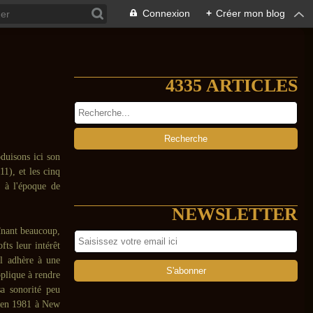
Connexion
+
Créer mon blog
4335 ARTICLES
duisons ici son
1), et les cinq
i à l'époque de
NEWSLETTER
înant beaucoup,
ts leur intérêt
l adhère à une
pplique à rendre
a sonorité peu
e en 1981 à New