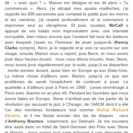
dit : « avec quoi ? ». Marion me désigne et me dit alors « Tu
commences ». Alors, j’ai attrapé mes quatre mailloches, j'ai
regardé les 600 personnes que comptait le public puis les micros
et les caméras, j’ai respiré profondément et ai commencé à
improviser seul au vibraphone. Et puis, soudain,
McCall
a
appuyé de ses balais mon improvisation avec une intensité
incroyable, bien mieux encore que l’avaient fait tous les batteurs
avec lesquels j’avais eu l’honneur de jouer jusque-là (
Kenny
Clarke
compris). Alors, je le regarde et je vois ce sourire sur son
visage, ensuite Marion nous a rejoint, puis Barre, et nous avons
joué deux heures durant : nous nous étions trouvés. Avec Steve,
nous avons joué régulièrement par la suite, jusqu’à sa disparition
: trente années durant, aussi bien en Europe qu’aux Etats-Unis.
La même chose d’ailleurs avec Marion, jusqu’à ce que ses
problèmes de santé l’empêchent de continuer à jouer. Le
quartette a d’ailleurs joué à Paris en 1968 : j’avais emménagé à
Paris avec Jeanne un an plus tôt. Pendant les tournées que nous
avons faites en Europe, Steve n’arrêtait pas de me parler de la
révolution qui secouait le jazz à Chicago, de l’AACM dont il a été
l’un des membres fondateurs tout comme
Muhal
Richard
Abrams
, et il me faisait écouter des tas de disques : ceux
d’
Anthony Braxton
, notamment, sur Delmark. Je me souviens
être assis dans un hôtel de Saint-Germain des Prés avec Steve
et Marion : nous avions tout juste échappé à une descente de