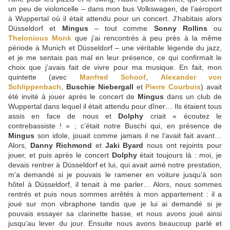
un peu de violoncelle – dans mon bus Volkswagen, de l’aéroport
à Wuppertal où il était attendu pour un concert. J’habitais alors
Düsseldorf et
Mingus
– tout comme
Sonny Rollins
ou
Thelonious Monk
que j’ai rencontrés à peu près à la même
période à Munich et Düsseldorf – une véritable légende du jazz,
et je me sentais pas mal en leur présence, ce qui confirmait le
choix que j’avais fait de vivre pour ma musique. En fait, mon
quintette (avec
Manfred Schoof
,
Alexander von
Schlippenbach
,
Buschie Niebergall
et
Pierre Courbois
) avait
été invité à jouer après le concert de
Mingus
dans un club de
Wuppertal dans lequel il était attendu pour dîner… Ils étaient tous
assis en face de nous et
Dolphy
criait « écoutez le
contrebassiste ! » ; c’était notre Buschi qui, en présence de
Mingus
son idole, jouait comme jamais il ne l’avait fait avant…
Alors,
Danny Richmond
et
Jaki Byard
nous ont rejoints pour
jouer, et puis après le concert
Dolphy
était toujours là : moi, je
devais rentrer à Düsseldorf et lui, qui avait aimé notre prestation,
m’a demandé si je pouvais le ramener en voiture jusqu’à son
hôtel à Düsseldorf, il tenait à me parler… Alors, nous sommes
rentrés et puis nous sommes arrêtés à mon appartement : il a
joué sur mon vibraphone tandis que je lui ai demandé si je
pouvais essayer sa clarinette basse, et nous avons joué ainsi
jusqu’au lever du jour. Ensuite nous avons beaucoup parlé et