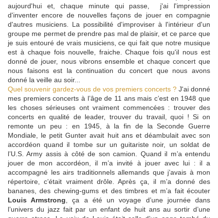
aujourd'hui et, chaque minute qui passe, j'ai l'impression
d'inventer encore de nouvelles façons de jouer en compagnie
d'autres musiciens. La possibilité d'improviser à l'intérieur d'un
groupe me permet de prendre pas mal de plaisir, et ce parce que
je suis entouré de vrais musiciens, ce qui fait que notre musique
est à chaque fois nouvelle, fraiche. Chaque fois qu'il nous est
donné de jouer, nous vibrons ensemble et chaque concert que
nous faisons est la continuation du concert que nous avons
donné la veille au soir...
Quel souvenir gardez-vous de vos premiers concerts ?
J'ai donné
mes premiers concerts à l’âge de 11 ans mais c’est en 1948 que
les choses sérieuses ont vraiment commencées : trouver des
concerts en qualité de leader, trouver du travail, quoi ! Si on
remonte un peu : en 1945, à la fin de la Seconde Guerre
Mondiale, le petit Gunter avait huit ans et déambulait avec son
accordéon quand il tombe sur un guitariste noir, un soldat de
l’U.S. Army assis à côté de son camion. Quand il m’a entendu
jouer de mon accordéon, il m’a invité à jouer avec lui : il a
accompagné les airs traditionnels allemands que j’avais à mon
répertoire, c’était vraiment drôle. Après ça, il m’a donné des
bananes, des chewing-gums et des timbres et m’a fait écouter
Louis Armstrong
, ça a été un voyage d’une journée dans
l’univers du jazz fait par un enfant de huit ans au sortir d’une