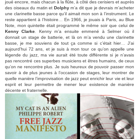
joué encore, mais chacun à la flûte, à côté des cerisiers et auprès
des oiseaux du matin et
Dolphy
m’a dit que je devrais m’acheter
une clarinette basse parce qu’il aimait mon son à l’instrument. Le
reste appartient à l’histoire… En 1966, je jouais à Paris, au Blue
Note, mon quintette était programmé le même soir que celui de
Kenny Clarke
. Kenny m’a ensuite emmené à Selmer où il
donnait un stage de batterie, et là on m’a vendu une clarinette
basse, je me souviens de tout ça comme si c’était hier… J’ai
aujourd’hui 72 ans, et je suis à mon tour ce qu’on appelle une
légende du jazz, ma vie aurait été toute différente si je n’avais
pas rencontré ces superbes musiciens et êtres humains, de ceux
qu’on ne rencontre plus. Je suis heureux de pouvoir passer mon
savoir à de plus jeunes à l’occasion de stages, leur montrer de
quelle manière l’improvisation de jazz peut enrichir leur vie et leur
esprit et leur permettre de mener leur existence de manière
décente et fraternelle.