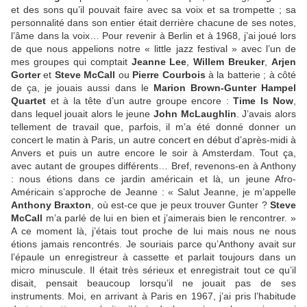
et des sons qu’il pouvait faire avec sa voix et sa trompette ; sa
personnalité dans son entier était derrière chacune de ses notes,
l’âme dans la voix… Pour revenir à Berlin et à 1968, j’ai joué lors
de que nous appelions notre « little jazz festival » avec l’un de
mes groupes qui comptait
Jeanne Lee
,
Willem Breuker
,
Arjen
Gorter
et
Steve McCall
ou
Pierre Courbois
à la batterie ; à côté
de ça, je jouais aussi dans le
Marion Brown-Gunter Hampel
Quartet
et à la tête d’un autre groupe encore :
Time Is Now
,
dans lequel jouait alors le jeune
John McLaughlin
. J’avais alors
tellement de travail que, parfois, il m’a été donné donner un
concert le matin à Paris, un autre concert en début d’après-midi à
Anvers et puis un autre encore le soir à Amsterdam. Tout ça,
avec autant de groupes différents… Bref, revenons-en à Anthony
: nous étions dans ce jardin américain et là, un jeune Afro-
Américain s’approche de Jeanne : « Salut Jeanne, je m’appelle
Anthony Braxton
, où est-ce que je peux trouver Gunter ?
Steve
McCall
m’a parlé de lui en bien et j’aimerais bien le rencontrer. »
A ce moment là, j’étais tout proche de lui mais nous ne nous
étions jamais rencontrés. Je souriais parce qu’Anthony avait sur
l’épaule un enregistreur à cassette et parlait toujours dans un
micro minuscule. Il était très sérieux et enregistrait tout ce qu’il
disait, pensait beaucoup lorsqu’il ne jouait pas de ses
instruments. Moi, en arrivant à Paris en 1967, j’ai pris l’habitude