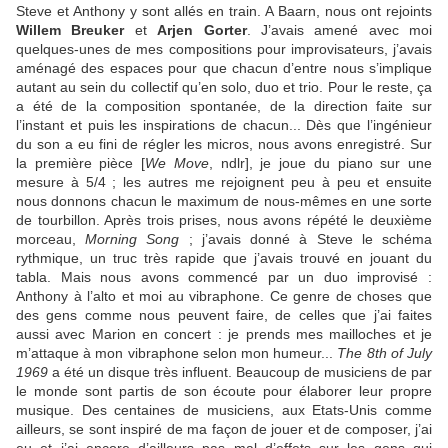
Steve et Anthony y sont allés en train. A Baarn, nous ont rejoints
Willem Breuker
et
Arjen Gorter
. J’avais amené avec moi
quelques-unes de mes compositions pour improvisateurs, j’avais
aménagé des espaces pour que chacun d’entre nous s’implique
autant au sein du collectif qu’en solo, duo et trio. Pour le reste, ça
a été de la composition spontanée, de la direction faite sur
l’instant et puis les inspirations de chacun... Dès que l’ingénieur
du son a eu fini de régler les micros, nous avons enregistré. Sur
la première pièce [
We Move
, ndlr], je joue du piano sur une
mesure à 5/4 ; les autres me rejoignent peu à peu et ensuite
nous donnons chacun le maximum de nous-mêmes en une sorte
de tourbillon. Après trois prises, nous avons répété le deuxième
morceau,
Morning Song
; j’avais donné à Steve le schéma
rythmique, un truc très rapide que j’avais trouvé en jouant du
tabla. Mais nous avons commencé par un duo improvisé :
Anthony à l’alto et moi au vibraphone. Ce genre de choses que
des gens comme nous peuvent faire, de celles que j’ai faites
aussi avec Marion en concert : je prends mes mailloches et je
m’attaque à mon vibraphone selon mon humeur...
The 8th of July
1969
a été un disque très influent. Beaucoup de musiciens de par
le monde sont partis de son écoute pour élaborer leur propre
musique. Des centaines de musiciens, aux Etats-Unis comme
ailleurs, se sont inspiré de ma façon de jouer et de composer, j’ai
eu et j’ai encore d’ailleurs pas mal d’effets sur les gens qui