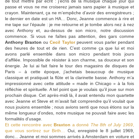
de tout mettre par écrit : j’écris de la musique chaque jour qui
passe et vous ne me croiserez jamais sans papier à musique et
crayon. Maintenant, ça ne m’empêche d’avoir des enregistreurs ;
le dernier en date est un HA… Donc, Jeanne commence à rire et
me tape sur l’épaule : je me retourne et je tombe alors nez à nez
avec Anthony et, au-dessus de son micro, notre discussion
commence. Si vous ne faîtes pas attention, des gars comme
Anthony Braxton
ou
Cecil Taylor
peuvent vous parler pendant
des heures de tout et de rien. C’est comme ça que lui et moi
avons parlé ensemble dans son micro pendant trois jours
d’affilée. Impossible de résister à son charme, sa douceur et son
énergie. Je lui ai fait faire le tour des magasins de disques de
Paris – à cette époque, j’achetais beaucoup de musique
classique et pratiquait la flûte et la clarinette basse. Anthony m’a
impressionné avec cette attitude « made in Chicago » à la fois
réfléchie et spirituelle. A tel point que je voulais qu’il joue sur mon
prochain disque. Cet après-midi là, il avait entendu mon quartette
avec Jeanne et Steve et m’avait fait comprendre qu’il voulait que
nous jouions ensemble ; nous avions senti que nous étions sur la
même longueur d’ondes, notre musique ne pouvait faire avec les
formalités d’usage.
Et cette rencontre avec
Braxton
a donné
The 8th of July 1969
,
que vous sortirez sur Birth…
Oui, enregistré le 8 juillet 1969,
donc... Jeanne et moi sommes arrivés à Amsterdam en voiture et