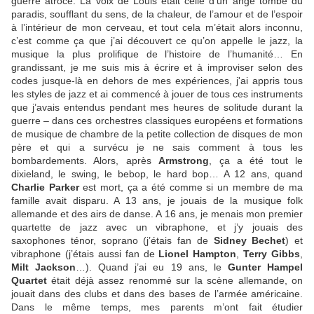
guerre atroce. La voix de Louis était celle d’un ange tombé du
paradis, soufflant du sens, de la chaleur, de l’amour et de l’espoir
à l’intérieur de mon cerveau, et tout cela m’était alors inconnu,
c’est comme ça que j’ai découvert ce qu’on appelle le jazz, la
musique la plus prolifique de l’histoire de l’humanité… En
grandissant, je me suis mis à écrire et à improviser selon des
codes jusque-là en dehors de mes expériences, j'ai appris tous
les styles de jazz et ai commencé à jouer de tous ces instruments
que j’avais entendus pendant mes heures de solitude durant la
guerre – dans ces orchestres classiques européens et formations
de musique de chambre de la petite collection de disques de mon
père et qui a survécu je ne sais comment à tous les
bombardements. Alors, après
Armstrong
, ça a été tout le
dixieland, le swing, le bebop, le hard bop… A 12 ans, quand
Charlie Parker
est mort, ça a été comme si un membre de ma
famille avait disparu. A 13 ans, je jouais de la musique folk
allemande et des airs de danse. A 16 ans, je menais mon premier
quartette de jazz avec un vibraphone, et j’y jouais des
saxophones ténor, soprano (j’étais fan de
Sidney Bechet
) et
vibraphone (j’étais aussi fan de
Lionel Hampton
,
Terry Gibbs
,
Milt Jackson
…). Quand j’ai eu 19 ans, le
Gunter Hampel
Quartet
était déjà assez renommé sur la scène allemande, on
jouait dans des clubs et dans des bases de l’armée américaine.
Dans le même temps, mes parents m’ont fait étudier