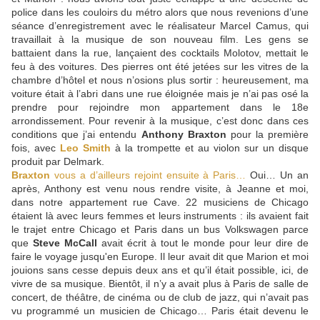
police dans les couloirs du métro alors que nous revenions d’une
séance d’enregistrement avec le réalisateur Marcel Camus, qui
travaillait à la musique de son nouveau film. Les gens se
battaient dans la rue, lançaient des cocktails Molotov, mettait le
feu à des voitures. Des pierres ont été jetées sur les vitres de la
chambre d’hôtel et nous n’osions plus sortir : heureusement, ma
voiture était à l’abri dans une rue éloignée mais je n’ai pas osé la
prendre pour rejoindre mon appartement dans le 18e
arrondissement. Pour revenir à la musique, c’est donc dans ces
conditions que j’ai entendu
Anthony Braxton
pour la première
fois, avec
Leo Smith
à la trompette et au violon sur un disque
produit par Delmark.
Braxton
vous a d’ailleurs rejoint ensuite à Paris…
Oui… Un an
après, Anthony est venu nous rendre visite, à Jeanne et moi,
dans notre appartement rue Cave. 22 musiciens de Chicago
étaient là avec leurs femmes et leurs instruments : ils avaient fait
le trajet entre Chicago et Paris dans un bus Volkswagen parce
que
Steve McCall
avait écrit à tout le monde pour leur dire de
faire le voyage jusqu'en Europe. Il leur avait dit que Marion et moi
jouions sans cesse depuis deux ans et qu’il était possible, ici, de
vivre de sa musique. Bientôt, il n’y a avait plus à Paris de salle de
concert, de théâtre, de cinéma ou de club de jazz, qui n’avait pas
vu programmé un musicien de Chicago… Paris était devenu le