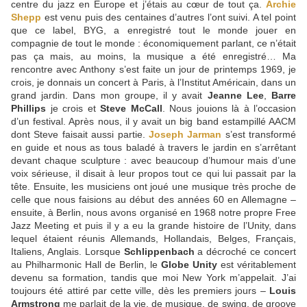
centre du jazz en Europe et j’étais au cœur de tout ça.
Archie
Shepp
est venu puis des centaines d’autres l’ont suivi. A tel point
que ce label, BYG, a enregistré tout le monde jouer en
compagnie de tout le monde : économiquement parlant, ce n’était
pas ça mais, au moins, la musique a été enregistré… Ma
rencontre avec Anthony s’est faite un jour de printemps 1969, je
crois, je donnais un concert à Paris, à l’Institut Américain, dans un
grand jardin. Dans mon groupe, il y avait
Jeanne Lee
,
Barre
Phillips
je crois et
Steve McCall
. Nous jouions là à l’occasion
d’un festival. Après nous, il y avait un big band estampillé AACM
dont Steve faisait aussi partie.
Joseph Jarman
s’est transformé
en guide et nous as tous baladé à travers le jardin en s’arrêtant
devant chaque sculpture : avec beaucoup d’humour mais d’une
voix sérieuse, il disait à leur propos tout ce qui lui passait par la
tête. Ensuite, les musiciens ont joué une musique très proche de
celle que nous faisions au début des années 60 en Allemagne –
ensuite, à Berlin, nous avons organisé en 1968 notre propre Free
Jazz Meeting et puis il y a eu la grande histoire de l’Unity, dans
lequel étaient réunis Allemands, Hollandais, Belges, Français,
Italiens, Anglais. Lorsque
Schlippenbach
a décroché ce concert
au Philharmonic Hall de Berlin, le
Globe Unity
est véritablement
devenu sa formation, tandis que moi New York m’appelait. J’ai
toujours été attiré par cette ville, dès les premiers jours –
Louis
Armstrong
me parlait de la vie, de musique, de swing, de groove