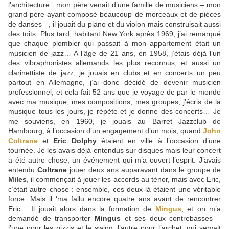
l’architecture : mon père venait d’une famille de musiciens – mon
grand-père ayant composé beaucoup de morceaux et de pièces
de danses –, il jouait du piano et du violon mais construisait aussi
des toits. Plus tard, habitant New York après 1969, j’ai remarqué
que chaque plombier qui passait à mon appartement était un
musicien de jazz… A l’âge de 21 ans, en 1958, j’étais déjà l’un
des vibraphonistes allemands les plus reconnus, et aussi un
clarinettiste de jazz, je jouais en clubs et en concerts un peu
partout en Allemagne, j’ai donc décidé de devenir musicien
professionnel, et cela fait 52 ans que je voyage de par le monde
avec ma musique, mes compositions, mes groupes, j’écris de la
musique tous les jours, je répète et je donne des concerts… Je
me souviens, en 1960, je jouais au Barret Jazzclub de
Hambourg, à l’occasion d’un engagement d’un mois, quand
John
Coltrane
et
Eric Dolphy
étaient en ville à l’occasion d’une
tournée. Je les avais déjà entendus sur disques mais leur concert
a été autre chose, un événement qui m’a ouvert l’esprit. J’avais
entendu
Coltrane
jouer deux ans auparavant dans le groupe de
Miles
, il commençait à jouer les accords au ténor, mais avec Eric,
c’était autre chose : ensemble, ces deux-là étaient une véritable
force. Mais il ‘ma fallu encore quatre ans avant de rencontrer
Eric… Il jouait alors dans la formation de
Mingus
, et on m’a
demandé de transporter
Mingus
et ses deux contrebasses –
l’une pour les pizzis et le swing, l’autre pour l’archet, qui servait