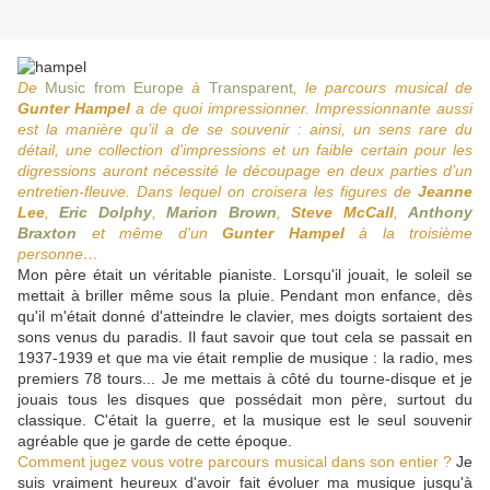
De
Music from Europe
à
Transparent
, le parcours musical de
Gunter Hampel
a de quoi impressionner. Impressionnante aussi
est la manière qu’il a de se souvenir : ainsi, un sens rare du
détail, une collection d'impressions et un faible certain pour les
digressions auront nécessité le découpage en deux parties d’un
entretien-fleuve. Dans lequel on croisera les figures de
Jeanne
Lee
,
Eric Dolphy
,
Marion Brown
,
Steve McCall
,
Anthony
Braxton
et même d'un
Gunter Hampel
à la troisième
personne…
Mon père était un véritable pianiste. Lorsqu'il jouait, le soleil se
mettait à briller même sous la pluie. Pendant mon enfance, dès
qu'il m'était donné d'atteindre le clavier, mes doigts sortaient des
sons venus du paradis. Il faut savoir que tout cela se passait en
1937-1939 et que ma vie était remplie de musique : la radio, mes
premiers 78 tours... Je me mettais à côté du tourne-disque et je
jouais tous les disques que possédait mon père, surtout du
classique. C'était la guerre, et la musique est le seul souvenir
agréable que je garde de cette époque.
Comment jugez vous votre parcours musical dans son entier ?
Je
suis vraiment heureux d'avoir fait évoluer ma musique jusqu'à