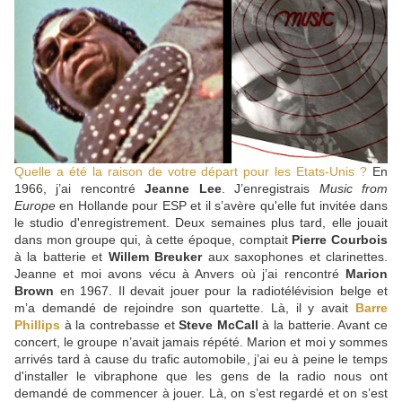
Quelle a été la raison de votre départ pour les Etats-Unis ?
En
1966, j’ai rencontré
Jeanne Lee
. J’enregistrais
Music from
Europe
en Hollande pour ESP et il s’avère qu'elle fut invitée dans
le studio d'enregistrement. Deux semaines plus tard, elle jouait
dans mon groupe qui, à cette époque, comptait
Pierre Courbois
à la batterie et
Willem Breuker
aux saxophones et clarinettes.
Jeanne et moi avons vécu à Anvers où j’ai rencontré
Marion
Brown
en 1967. Il devait jouer pour la radiotélévision belge et
m’a demandé de rejoindre son quartette. Là, il y avait
Barre
Phillips
à la contrebasse et
Steve McCall
à la batterie. Avant ce
concert, le groupe n’avait jamais répété. Marion et moi y sommes
arrivés tard à cause du trafic automobile, j’ai eu à peine le temps
d'installer le vibraphone que les gens de la radio nous ont
demandé de commencer à jouer. Là, on s’est regardé et on s’est