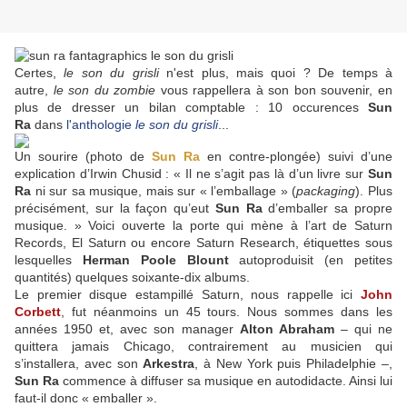
Certes,
le son du grisli
n'est plus, mais quoi ? De temps à
autre,
le son du zombie
vous rappellera à son bon souvenir, en
plus de dresser un bilan comptable : 10 occurences
Sun
Ra
dans
l'anthologie
le son du grisli
...
Un sourire (photo de
Sun Ra
en contre-plongée) suivi d’une
explication d’Irwin Chusid : « Il ne s’agit pas là d’un livre sur
Sun
Ra
ni sur sa musique, mais sur « l’emballage » (
packaging
). Plus
précisément, sur la façon qu’eut
Sun Ra
d’emballer sa propre
musique. » Voici ouverte la porte qui mène à l’art de Saturn
Records, El Saturn ou encore Saturn Research, étiquettes sous
lesquelles
Herman Poole Blount
autoproduisit (en petites
quantités) quelques soixante-dix albums.
Le premier disque estampillé Saturn, nous rappelle ici
John
Corbett
, fut néanmoins un 45 tours. Nous sommes dans les
années 1950 et, avec son manager
Alton Abraham
– qui ne
quittera jamais Chicago, contrairement au musicien qui
s’installera, avec son
Arkestra
, à New York puis Philadelphie –,
Sun Ra
commence à diffuser sa musique en autodidacte. Ainsi lui
faut-il donc « emballer ».