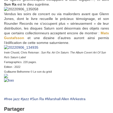
Sun Ra
est le dieu suprême.
Vendus les soirs de concert ou via mailorders avant que Glenn
Jones, dont le livre recueille le précieux témoignage, et son
Rounder Records ne s’occupent plus « sérieusement » de leur
distribution, les disques Saturn sont désormais des objets rares
que certains collectionneurs acceptent encore de montrer :
Mats
Gustafsson
et une dizaine d’autres auront ainsi permis
l’édification de cette somme saturnienne.
Irwin Chusid, Chris Reisman :
Sun Ra: Art On Saturn. The Album Covert Art Of Sun
Ra’s Saturn Label
Fantagraphics. 220 pages.
Edition : 2022
Guillaume Belhomme © Le son du grisli
#free jazz
#jazz
#Sun Ra
#Marshall Allen
#Arkestra
Partager