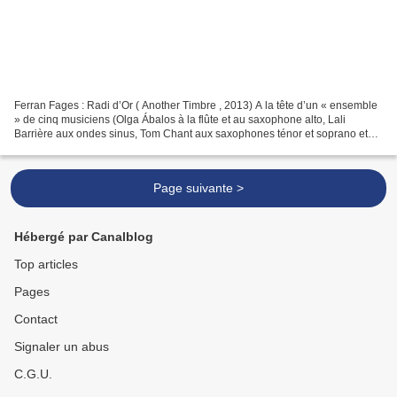
Ferran Fages : Radi d’Or ( Another Timbre , 2013) A la tête d’un « ensemble
» de cinq musiciens (Olga Ábalos à la flûte et au saxophone alto, Lali
Barrière aux ondes sinus, Tom Chant aux saxophones ténor et soprano et
Pilar Subirá aux percussions), Ferran...
Page suivante >
Hébergé par Canalblog
Top articles
Pages
Contact
Signaler un abus
C.G.U.