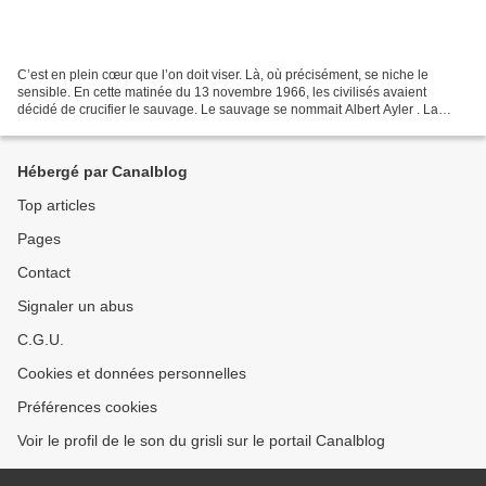
C’est en plein cœur que l’on doit viser. Là, où précisément, se niche le
sensible. En cette matinée du 13 novembre 1966, les civilisés avaient
décidé de crucifier le sauvage. Le sauvage se nommait Albert Ayler . La
bataille fut rude. Perdue d’avance....
Hébergé par Canalblog
Top articles
Pages
Contact
Signaler un abus
C.G.U.
Cookies et données personnelles
Préférences cookies
Voir le profil de le son du grisli sur le portail Canalblog