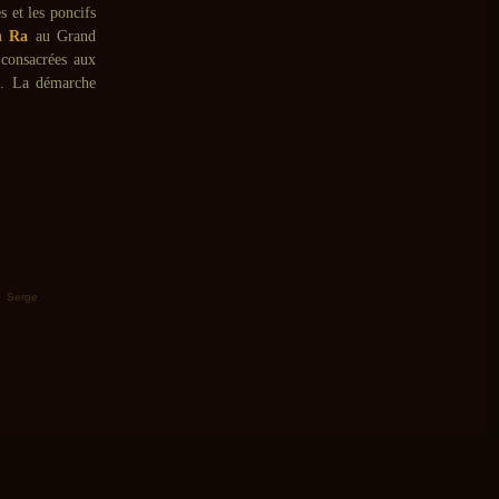
s et les poncifs
n Ra
au Grand
 consacrées aux
). La démarche
,
Serge