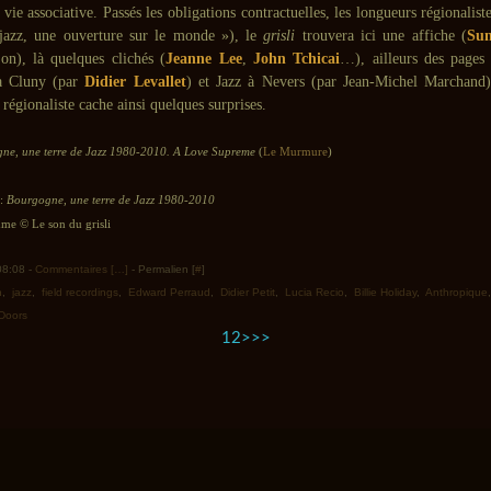
e vie associative. Passés les obligations contractuelles, les longueurs régionaliste
 jazz, une ouverture sur le monde »), le
grisli
trouvera ici une affiche (
Su
on), là quelques clichés (
Jeanne Lee
,
John Tchicai
…), ailleurs des pages
 à Cluny (par
Didier Levallet
) et Jazz à Nevers (par Jean-Michel Marchand
 régionaliste cache ainsi quelques surprises.
ne, une terre de Jazz 1980-2010. A Love Supreme
(
Le Murmure
)
 :
Bourgogne, une terre de Jazz 1980-2010
e © Le son du grisli
 08:08 -
Commentaires [
…
]
- Permalien [
#
]
n
,
jazz
,
field recordings
,
Edward Perraud
,
Didier Petit
,
Lucia Recio
,
Billie Holiday
,
Anthropique
Doors
1
2
>
>>