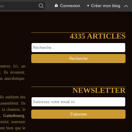
Connexion
+
Créer mon blog
4335 ARTICLES
ontres. Ici, un
. Ils écoutent,
as anecdotique.
NEWSLETTER
 Ils oublient des
assemblent. Ils
, la chanson, le
,
Gainsbourg
,
entité, souvenir
sent bien que le