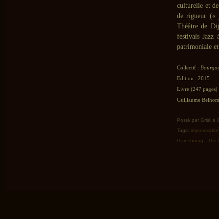
culturelle et d
de rigueur («
Théâtre de Dij
festivals Jazz
patrimoniale et
Collectif :
Bourgog
Edition : 2015.
Livre (247 pages)
Guillaume Belhomm
Posté par Grisli à
Tags:
improvisatio
Gainsbourg
,
The 