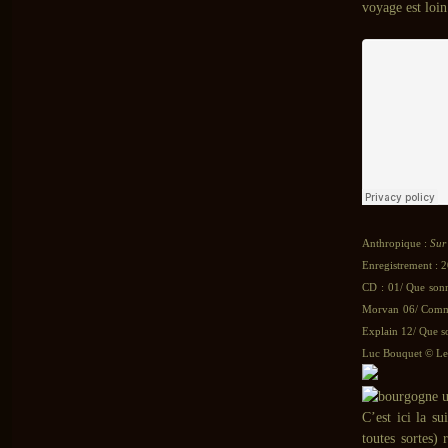
voyage est loin
Anthropique :
Sur
Enregistrement : 
CD : 01/ Que sonn
Morvan 06/ Comme
Explain 12/ Que s
Luc Bouquet © Le 
C’est ici la s
toutes sortes)