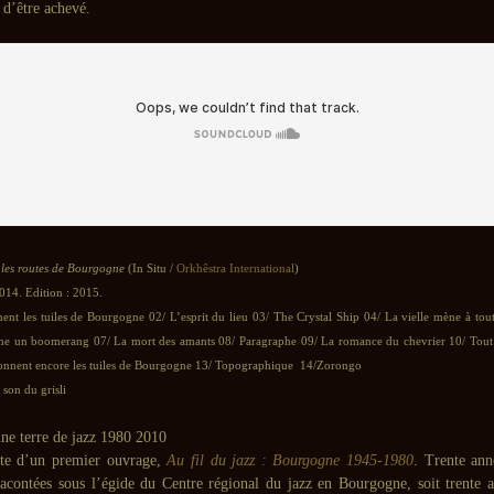
 d’être achevé.
 les routes de Bourgogne
(In Situ /
Orkhêstra International
)
2014. Edition : 2015.
ent les tuiles de Bourgogne 02/ L’esprit du lieu 03/ The Crystal Ship 04/ La vielle mène à tou
 un boomerang 07/ La mort des amants 08/ Paragraphe 09/ La romance du chevrier 10/ Tout 
onnent encore les tuiles de Bourgogne 13/ Topographique 14/Zorongo
son du grisli
uite d’un premier ouvrage,
Au fil du jazz : Bourgogne 1945-1980
. Trente ann
 racontées sous l’égide du Centre régional du jazz en Bourgogne, soit trente a