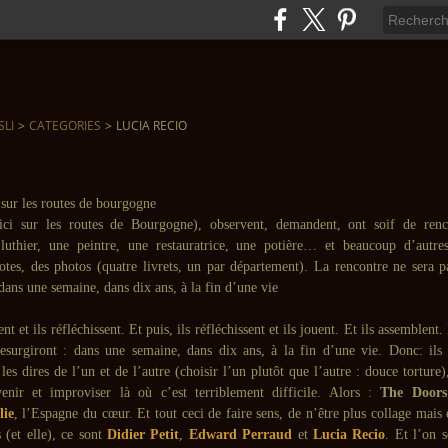
SLI
>
CATEGORIES
>
LUCIA RECIO
ici sur les routes de Bourgogne), observent, demandent, ont soif de renc
luthier, une peintre, une restauratrice, une potière… et beaucoup d’autres
otes, des photos (quatre livrets, un par département). La rencontre ne sera p
dans une semaine, dans dix ans, à la fin d’une vie
ent et ils réfléchissent. Et puis, ils réfléchissent et ils jouent. Et ils assemblent.
resurgiront : dans une semaine, dans dix ans, à la fin d’une vie. Donc: ils 
les dires de l’un et de l’autre (choisir l’un plutôt que l’autre : douce torture)
enir et improviser là où c’est terriblement difficile. Alors :
The Doors
lie
, l’Espagne du cœur. Et tout ceci de faire sens, de n’être plus collage mais 
s (et elle), ce sont
Didier Petit
,
Edward Perraud
et
Lucia Recio
. Et l’on 