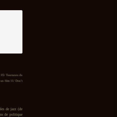
t 05/ Tourneurs du
un film 11/ Don’t
ées de jazz (de
ns de politique