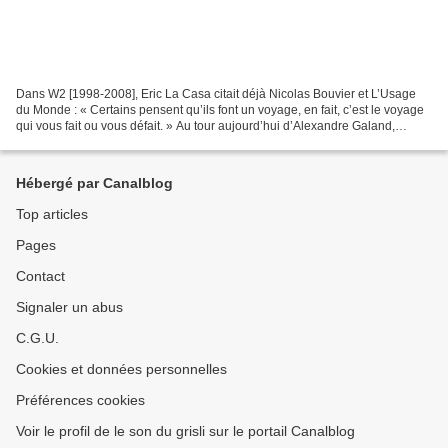
Dans W2 [1998-2008], Eric La Casa citait déjà Nicolas Bouvier et L’Usage
du Monde : « Certains pensent qu’ils font un voyage, en fait, c’est le voyage
qui vous fait ou vous défait. » Au tour aujourd’hui d’Alexandre Galand,
ancienne plume du son du grisli...
Hébergé par Canalblog
Top articles
Pages
Contact
Signaler un abus
C.G.U.
Cookies et données personnelles
Préférences cookies
Voir le profil de le son du grisli sur le portail Canalblog