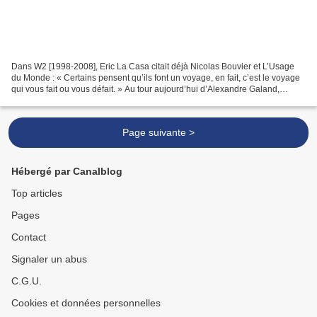
Dans W2 [1998-2008], Eric La Casa citait déjà Nicolas Bouvier et L’Usage
du Monde : « Certains pensent qu’ils font un voyage, en fait, c’est le voyage
qui vous fait ou vous défait. » Au tour aujourd’hui d’Alexandre Galand,
ancienne plume du son du grisli...
Page suivante >
Hébergé par Canalblog
Top articles
Pages
Contact
Signaler un abus
C.G.U.
Cookies et données personnelles