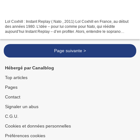
Lol Coxhill : Instant Replay ( Nato , 2011) Lol Coxhill en France, au début
des années 1980. L’idée – pour lui comme pour Nato, qui réédite
aujourd’hui Instant Replay – d’en profiter. Alors, entendre le soprano
fantasque en compagnie de Joëlle Léandre...
Page suivante >
Hébergé par Canalblog
Top articles
Pages
Contact
Signaler un abus
C.G.U.
Cookies et données personnelles
Préférences cookies