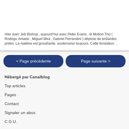
Hier avec Jeb Bishop , aujourd’hui avec Peter Evans , le Motion Trio (
Rodrigo Amado , Miguel Mira , Gabriel Ferrandini ) déploie de brûlantes
pistes. La matière est grouillante, souterraine toujours. Cette fondation
(Shadows) l’aide à s’élever. Flottante...
< Page précédente
Page suivante >
Hébergé par Canalblog
Top articles
Pages
Contact
Signaler un abus
C.G.U.