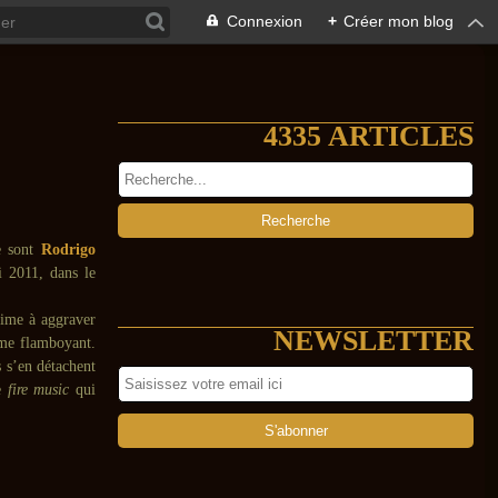
Connexion
+
Créer mon blog
4335 ARTICLES
e sont
Rodrigo
i 2011, dans le
aime à aggraver
NEWSLETTER
aume flamboyant.
s s’en détachent
ne
fire music
qui