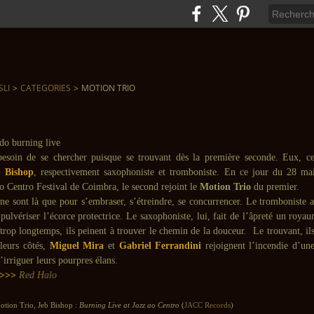
SLI
>
CATEGORIES
>
MOTION TRIO
besoin de se chercher puisque se trouvant dès la première seconde. Eux, c
b Bishop
, respectivement saxophoniste et tromboniste. En ce jour du 28 ma
o Centro Festival de Coimbra, le second rejoint le
Motion Trio
du premier.
 ne sont là que pour s’embraser, s’étreindre, se concurrencer. Le tromboniste 
i pulvériser l’écorce protectrice. Le saxophoniste, lui, fait de l’âpreté un roy
trop longtemps, ils peinent à trouver le chemin de la douceur. Le trouvant, il
leurs côtés,
Miguel Mira
et
Gabriel Ferrandini
rejoignent l’incendie d’u
d’irriguer leurs pourpres élans.
>>>
Red Halo
tion Trio, Jeb Bishop :
Burning Live at Jazz ao Centro
(
JACC Records
)