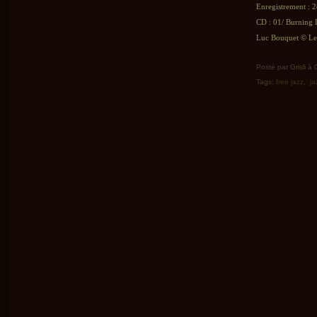
Enregistrement : 2
CD : 01/ Burning 
Luc Bouquet © Le 
Posté par Grisli à
Tags:
free jazz
,
ja