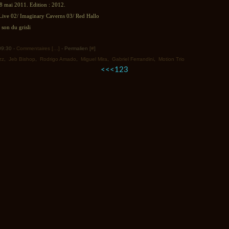
8 mai 2011. Edition : 2012.
Live 02/ Imaginary Caverns 03/ Red Hallo
son du grisli
 09:30 -
Commentaires [
…
]
- Permalien [
#
]
zz
,
Jeb Bishop
,
Rodrigo Amado
,
Miguel Mira
,
Gabriel Ferrandini
,
Motion Trio
<<
<
1
2
3