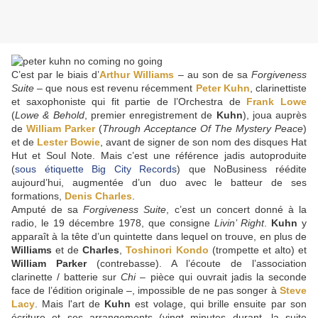
C’est par le biais d’
Arthur Williams
– au son de sa
Forgiveness
Suite
– que nous est revenu récemment
Peter Kuhn
, clarinettiste
et saxophoniste qui fit partie de l’Orchestra de
Frank Lowe
(
Lowe & Behold
, premier enregistrement de
Kuhn
), joua auprès
de
William Parker
(
Through Acceptance Of The Mystery Peace
)
et de
Lester Bowie
, avant de signer de son nom des disques Hat
Hut et Soul Note. Mais c’est une référence jadis autoproduite
(
sous étiquette Big City Records
) que NoBusiness réédite
aujourd’hui, augmentée d’un duo avec le batteur de ses
formations,
Denis Charles
.
Amputé de sa
Forgiveness Suite
, c’est un concert donné à la
radio, le 19 décembre 1978, que consigne
Livin’ Right
.
Kuhn
y
apparaît à la tête d’un quintette dans lequel on trouve, en plus de
Williams
et de
Charles
,
Toshinori Kondo
(trompette et alto) et
William Parker
(contrebasse). A l’écoute de l’association
clarinette / batterie sur
Chi
– pièce qui ouvrait jadis la seconde
face de l’édition originale –, impossible de ne pas songer à
Steve
Lacy
. Mais l'art de
Kuhn
est volage, qui brille ensuite par son
écriture et ses arrangements (vingt minutes durant, la suite