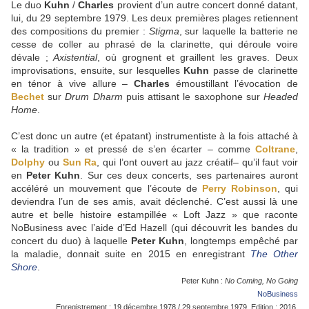
Le duo
Kuhn
/
Charles
provient d’un autre concert donné datant,
lui, du 29 septembre 1979. Les deux premières plages retiennent
des compositions du premier :
Stigma
, sur laquelle la batterie ne
cesse de coller au phrasé de la clarinette, qui déroule voire
dévale ;
Axistential
, où grognent et graillent les graves. Deux
improvisations, ensuite, sur lesquelles
Kuhn
passe de clarinette
en ténor à vive allure –
Charles
émoustillant l’évocation de
Bechet
sur
Drum Dharm
puis attisant le saxophone sur
Headed
Home
.
C’est donc un autre (et épatant) instrumentiste à la fois attaché à
« la tradition » et pressé de s’en écarter – comme
Coltrane
,
Dolphy
ou
Sun Ra
, qui l’ont ouvert au jazz créatif– qu’il faut voir
en
Peter Kuhn
. Sur ces deux concerts, ses partenaires auront
accéléré un mouvement que l’écoute de
Perry Robinson
, qui
deviendra l’un de ses amis, avait déclenché. C’est aussi là une
autre et belle histoire estampillée « Loft Jazz » que raconte
NoBusiness avec l’aide d’Ed Hazell (qui découvrit les bandes du
concert du duo) à laquelle
Peter Kuhn
, longtemps empêché par
la maladie, donnait suite en 2015 en enregistrant
The Other
Shore
.
Peter Kuhn :
No Coming, No Going
NoBusiness
Enregistrement : 19 décembre 1978 / 29 septembre 1979. Edition : 2016.