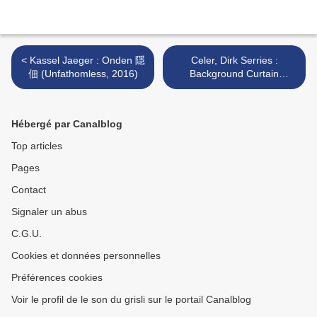
< Kassel Jaeger : Onden 隱
Celer, Dirk Serries :
佃 (Unfathomless, 2016)
Background Curtain
(Zoharum, 2016) >
Hébergé par Canalblog
Top articles
Pages
Contact
Signaler un abus
C.G.U.
Cookies et données personnelles
Préférences cookies
Voir le profil de le son du grisli sur le portail Canalblog