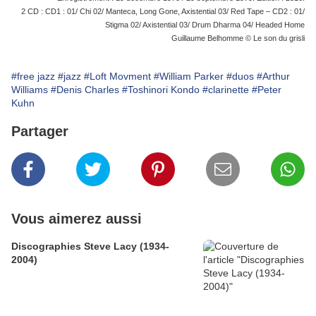
2 CD : CD1 : 01/ Chi 02/ Manteca, Long Gone, Axistential 03/ Red Tape – CD2 : 01/
Stigma 02/ Axistential 03/ Drum Dharma 04/ Headed Home
Guillaume Belhomme © Le son du grisli
#free jazz
#jazz
#Loft Movment
#William Parker
#duos
#Arthur
Williams
#Denis Charles
#Toshinori Kondo
#clarinette
#Peter
Kuhn
Partager
Vous aimerez aussi
Discographies Steve Lacy (1934-
2004)