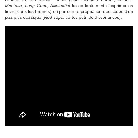
Manteca, Long Gone, Axistential
laisse lentement s’exprimer sa
fièvre dans les brumes) ou par son appropriation des codes d’un
jazz plus classique (
Red Tape
, certes pétri de dissonances).