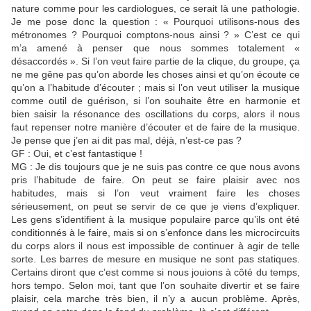
nature comme pour les cardiologues, ce serait là une pathologie.
Je me pose donc la question : « Pourquoi utilisons-nous des
métronomes ? Pourquoi comptons-nous ainsi ? » C’est ce qui
m’a amené à penser que nous sommes totalement «
désaccordés ». Si l’on veut faire partie de la clique, du groupe, ça
ne me gêne pas qu’on aborde les choses ainsi et qu’on écoute ce
qu’on a l’habitude d’écouter ; mais si l’on veut utiliser la musique
comme outil de guérison, si l’on souhaite être en harmonie et
bien saisir la résonance des oscillations du corps, alors il nous
faut repenser notre manière d’écouter et de faire de la musique.
Je pense que j’en ai dit pas mal, déjà, n’est-ce pas ?
GF : Oui, et c’est fantastique !
MG : Je dis toujours que je ne suis pas contre ce que nous avons
pris l’habitude de faire. On peut se faire plaisir avec nos
habitudes, mais si l’on veut vraiment faire les choses
sérieusement, on peut se servir de ce que je viens d’expliquer.
Les gens s’identifient à la musique populaire parce qu’ils ont été
conditionnés à le faire, mais si on s’enfonce dans les microcircuits
du corps alors il nous est impossible de continuer à agir de telle
sorte. Les barres de mesure en musique ne sont pas statiques.
Certains diront que c’est comme si nous jouions à côté du temps,
hors tempo. Selon moi, tant que l’on souhaite divertir et se faire
plaisir, cela marche très bien, il n’y a aucun problème. Après,