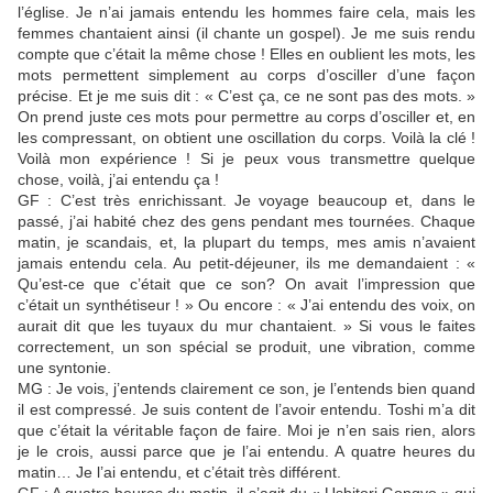
l’église. Je n’ai jamais entendu les hommes faire cela, mais les
femmes chantaient ainsi (il chante un gospel). Je me suis rendu
compte que c’était la même chose ! Elles en oublient les mots, les
mots permettent simplement au corps d’osciller d’une façon
précise. Et je me suis dit : « C’est ça, ce ne sont pas des mots. »
On prend juste ces mots pour permettre au corps d’osciller et, en
les compressant, on obtient une oscillation du corps. Voilà la clé !
Voilà mon expérience ! Si je peux vous transmettre quelque
chose, voilà, j’ai entendu ça !
GF : C’est très enrichissant. Je voyage beaucoup et, dans le
passé, j’ai habité chez des gens pendant mes tournées. Chaque
matin, je scandais, et, la plupart du temps, mes amis n’avaient
jamais entendu cela. Au petit-déjeuner, ils me demandaient : «
Qu’est-ce que c’était que ce son? On avait l’impression que
c’était un synthétiseur ! » Ou encore : « J’ai entendu des voix, on
aurait dit que les tuyaux du mur chantaient. » Si vous le faites
correctement, un son spécial se produit, une vibration, comme
une syntonie.
MG : Je vois, j’entends clairement ce son, je l’entends bien quand
il est compressé. Je suis content de l’avoir entendu. Toshi m’a dit
que c’était la véritable façon de faire. Moi je n’en sais rien, alors
je le crois, aussi parce que je l’ai entendu. A quatre heures du
matin… Je l’ai entendu, et c’était très différent.