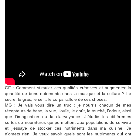
GF : Comment stimuler ces qualités créatives et augmenter la
quantité de bons nutriments dans la musique et la culture ? Le
sucre, le gras, le sel... le corps raffole de ces choses.
MG : Je vais vous dire un truc : je nourris chacun de mes
récepteurs de base, la vue, l’ouïe, le goût, le touché, l’odeur, ainsi
que l’imagination ou la clairvoyance. J’étudie les différentes
sortes de nourritures qui permettent aux populations de survivre
et j’essaye de stocker ces nutriments dans ma cuisine. Je
n’omets rien. Je veux savoir quels sont les nutriments qui ont