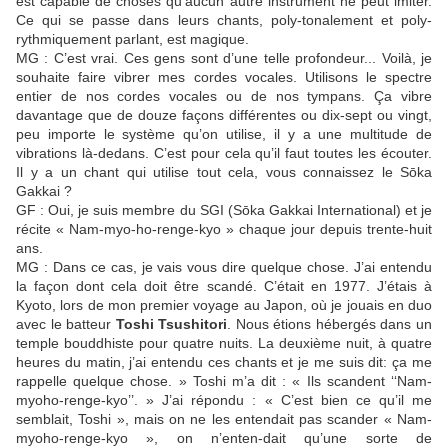
est capable de choses qu’aucun autre instrument ne peut imiter.
Ce qui se passe dans leurs chants, poly-tonalement et poly-
rythmiquement parlant, est magique.
MG : C’est vrai. Ces gens sont d’une telle profondeur... Voilà, je
souhaite faire vibrer mes cordes vocales. Utilisons le spectre
entier de nos cordes vocales ou de nos tympans. Ça vibre
davantage que de douze façons différentes ou dix-sept ou vingt,
peu importe le système qu’on utilise, il y a une multitude de
vibrations là-dedans. C’est pour cela qu’il faut toutes les écouter.
Il y a un chant qui utilise tout cela, vous connaissez le Sōka
Gakkai ?
GF : Oui, je suis membre du SGI (Sōka Gakkai International) et je
récite « Nam-myo-ho-renge-kyo » chaque jour depuis trente-huit
ans.
MG : Dans ce cas, je vais vous dire quelque chose. J’ai entendu
la façon dont cela doit être scandé. C’était en 1977. J’étais à
Kyoto, lors de mon premier voyage au Japon, où je jouais en duo
avec le batteur
Toshi Tsushitori
. Nous étions hébergés dans un
temple bouddhiste pour quatre nuits. La deuxième nuit, à quatre
heures du matin, j’ai entendu ces chants et je me suis dit: ça me
rappelle quelque chose. » Toshi m’a dit : « Ils scandent ‘‘Nam-
myoho-renge-kyo’’. » J’ai répondu : « C’est bien ce qu’il me
semblait, Toshi », mais on ne les entendait pas scander « Nam-
myoho-renge-kyo », on n’enten-dait qu’une sorte de