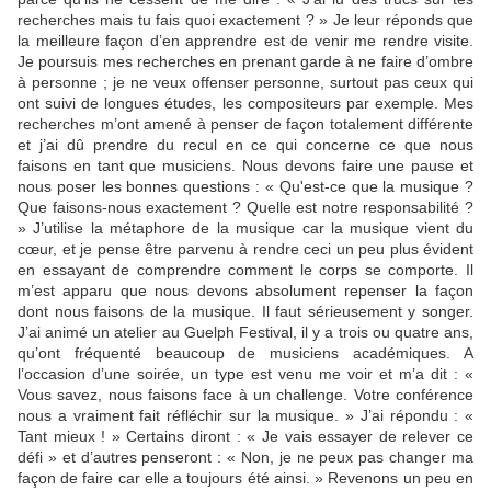
recherches mais tu fais quoi exactement ? » Je leur réponds que
la meilleure façon d’en apprendre est de venir me rendre visite.
Je poursuis mes recherches en prenant garde à ne faire d’ombre
à personne ; je ne veux offenser personne, surtout pas ceux qui
ont suivi de longues études, les compositeurs par exemple. Mes
recherches m’ont amené à penser de façon totalement différente
et j’ai dû prendre du recul en ce qui concerne ce que nous
faisons en tant que musiciens. Nous devons faire une pause et
nous poser les bonnes questions : « Qu'est-ce que la musique ?
Que faisons-nous exactement ? Quelle est notre responsabilité ?
» J’utilise la métaphore de la musique car la musique vient du
cœur, et je pense être parvenu à rendre ceci un peu plus évident
en essayant de comprendre comment le corps se comporte. Il
m’est apparu que nous devons absolument repenser la façon
dont nous faisons de la musique. Il faut sérieusement y songer.
J’ai animé un atelier au Guelph Festival, il y a trois ou quatre ans,
qu’ont fréquenté beaucoup de musiciens académiques. A
l’occasion d’une soirée, un type est venu me voir et m’a dit : «
Vous savez, nous faisons face à un challenge. Votre conférence
nous a vraiment fait réfléchir sur la musique. » J’ai répondu : «
Tant mieux ! » Certains diront : « Je vais essayer de relever ce
défi » et d’autres penseront : « Non, je ne peux pas changer ma
façon de faire car elle a toujours été ainsi. » Revenons un peu en