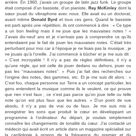
arrière. En 1960, j’avais un groupe de latin jazz funk. Le groupe
était composé d’un bassiste, d’un pianiste,
Ray McKinley
dont la
sœur jouait du vibraphone avec nous. Elle avait eu un doctorat,
avant même
Donald Byrd
et tous ces gens. Quand le bassiste
est parti après une répétition, ils ont commencé à dire : « Ce type
a un bon
feeling
mais il ne joue que les mauvaises notes ! »
J’avais dix-neuf ans et je n’arrivais pas à comprendre ce qu’ils
entendaient par le fait de jouer les mauvaises notes. C’était très
perturbant pour moi car à l’époque je ne lisais pas la musique ; je
ne jouais qu’à l’oreille. J’ai commencé à bûcher et je me suis dit :
« C’est incroyable ! Il n’y a pas de règles définitives, il n’y a
qu’une règle, qui est celle de jouer dedans ou dehors, jouer ou
pas les ‘‘mauvaises notes’’. » Puis j’ai fait des recherches sur
l’origine des notes, des gammes, etc. Et je me suis dit alors : «
C’est fou, chaque personne sur Terre a un concept particulier, les
gens entendent la musique comme ils le veulent, ce qui prouve
que rien n’est faux ; ce n’est pas parce qu’on joue telle ou telle
note qu’on est plus faux que les autres. » D’un point de vue
absolu, il n’y a pas de vrai ou de faux. Je me suis mis à
enregistrer les sons que produit le cœur en développant un
programme à l’ordinateur. Au départ, je voulais simplement
connaître les changements de tonalité du cœur. J’ai contacté un
médecin qui avait écrit un article dans un magazine spécialisé sur
la cardiologie à propos de la fréquence du premier et du