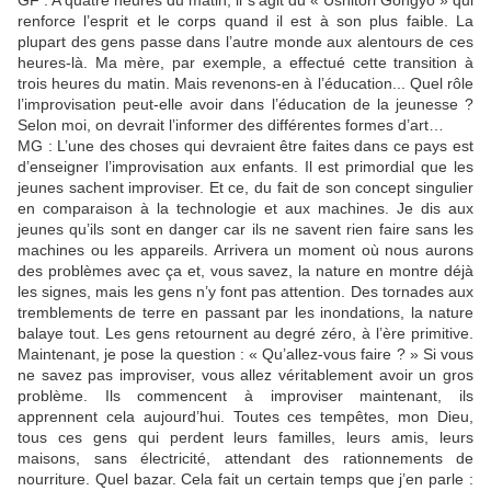
GF : A quatre heures du matin, il s’agit du « Ushitori Gongyo » qui
renforce l’esprit et le corps quand il est à son plus faible. La
plupart des gens passe dans l’autre monde aux alentours de ces
heures-là. Ma mère, par exemple, a effectué cette transition à
trois heures du matin. Mais revenons-en à l’éducation... Quel rôle
l’improvisation peut-elle avoir dans l’éducation de la jeunesse ?
Selon moi, on devrait l’informer des différentes formes d’art…
MG : L’une des choses qui devraient être faites dans ce pays est
d’enseigner l’improvisation aux enfants. Il est primordial que les
jeunes sachent improviser. Et ce, du fait de son concept singulier
en comparaison à la technologie et aux machines. Je dis aux
jeunes qu’ils sont en danger car ils ne savent rien faire sans les
machines ou les appareils. Arrivera un moment où nous aurons
des problèmes avec ça et, vous savez, la nature en montre déjà
les signes, mais les gens n’y font pas attention. Des tornades aux
tremblements de terre en passant par les inondations, la nature
balaye tout. Les gens retournent au degré zéro, à l’ère primitive.
Maintenant, je pose la question : « Qu’allez-vous faire ? » Si vous
ne savez pas improviser, vous allez véritablement avoir un gros
problème. Ils commencent à improviser maintenant, ils
apprennent cela aujourd’hui. Toutes ces tempêtes, mon Dieu,
tous ces gens qui perdent leurs familles, leurs amis, leurs
maisons, sans électricité, attendant des rationnements de
nourriture. Quel bazar. Cela fait un certain temps que j’en parle :