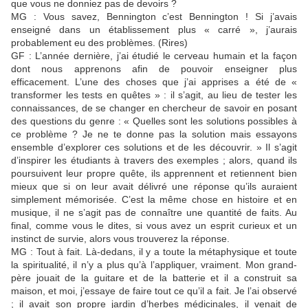
que vous ne donniez pas de devoirs ?
MG : Vous savez, Bennington c’est Bennington ! Si j’avais
enseigné dans un établissement plus « carré », j’aurais
probablement eu des problèmes. (Rires)
GF : L’année dernière, j’ai étudié le cerveau humain et la façon
dont nous apprenons afin de pouvoir enseigner plus
efficacement. L’une des choses que j’ai apprises a été de «
transformer les tests en quêtes » : il s’agit, au lieu de tester les
connaissances, de se changer en chercheur de savoir en posant
des questions du genre : « Quelles sont les solutions possibles à
ce problème ? Je ne te donne pas la solution mais essayons
ensemble d’explorer ces solutions et de les découvrir. » Il s’agit
d’inspirer les étudiants à travers des exemples ; alors, quand ils
poursuivent leur propre quête, ils apprennent et retiennent bien
mieux que si on leur avait délivré une réponse qu’ils auraient
simplement mémorisée. C’est la même chose en histoire et en
musique, il ne s’agit pas de connaître une quantité de faits. Au
final, comme vous le dites, si vous avez un esprit curieux et un
instinct de survie, alors vous trouverez la réponse.
MG : Tout à fait. Là-dedans, il y a toute la métaphysique et toute
la spiritualité, il n’y a plus qu’à l’appliquer, vraiment. Mon grand-
père jouait de la guitare et de la batterie et il a construit sa
maison, et moi, j’essaye de faire tout ce qu’il a fait. Je l’ai observé
; il avait son propre jardin d’herbes médicinales, il venait de