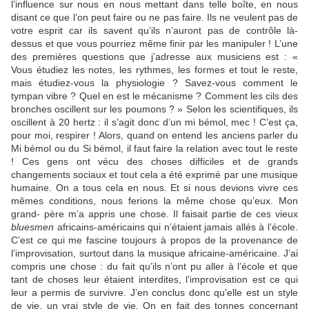
l’influence sur nous en nous mettant dans telle boîte, en nous
disant ce que l’on peut faire ou ne pas faire. Ils ne veulent pas de
votre esprit car ils savent qu’ils n’auront pas de contrôle là-
dessus et que vous pourriez même finir par les manipuler ! L’une
des premières questions que j’adresse aux musiciens est : «
Vous étudiez les notes, les rythmes, les formes et tout le reste,
mais étudiez-vous la physiologie ? Savez-vous comment le
tympan vibre ? Quel en est le mécanisme ? Comment les cils des
bronches oscillent sur les poumons ? » Selon les scientifiques, ils
oscillent à 20 hertz : il s’agit donc d’un mi bémol, mec ! C’est ça,
pour moi, respirer ! Alors, quand on entend les anciens parler du
Mi bémol ou du Si bémol, il faut faire la relation avec tout le reste
! Ces gens ont vécu des choses difficiles et de grands
changements sociaux et tout cela a été exprimé par une musique
humaine. On a tous cela en nous. Et si nous devions vivre ces
mêmes conditions, nous ferions la même chose qu’eux. Mon
grand- père m’a appris une chose. Il faisait partie de ces vieux
bluesmen
africains-américains qui n’étaient jamais allés à l’école.
C’est ce qui me fascine toujours à propos de la provenance de
l’improvisation, surtout dans la musique africaine-américaine. J’ai
compris une chose : du fait qu’ils n’ont pu aller à l’école et que
tant de choses leur étaient interdites, l’improvisation est ce qui
leur a permis de survivre. J’en conclus donc qu’elle est un style
de vie, un vrai style de vie. On en fait des tonnes concernant