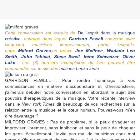
Cette conversation est extraite de
De l'esprit dans la musique
créative
, ouvrage dans lequel
Garrison Fewell
converse avec
vingt-cinq musiciens improvisateurs, parmi lesquels,
outre
Milford Graves
,on trouve
Joe McPhee
,
Wadada Leo
Smith
,
John Tchicai
,
Steve Swell
,
Irène Schweizer
,
Oliver
Lake
... Les (3) derniers exemplaires du livre peuvent être
commandés sur le site des
éditions Lenka lente
.
GARRISON FEWELL : Pour rendre hommage à vos
connaissances en matière d’acupuncture et d’herboristerie,
j’aimerais débuter notre conversation en abordant le sujet des
pouvoirs thérapeutiques de la musique. Votre récente interview
dans le
New York Times
dit beaucoup de vos recherches sur la
relation entre la musique et le cœur humain. Pouvez-vous m’en
dire davantage ?
MILFORD GRAVES : Pas de problème, si je peux divaguer et
improviser librement, sans inhibition et sans la peur de choquer
les gens. Actuellement, j’invite pas mal de musiciens chez moi
parce qu’ils ne cessent de me dire : « J’ai lu des trucs sur tes