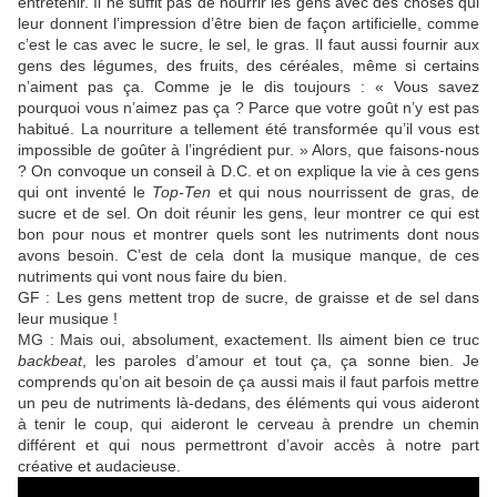
entretenir. Il ne suffit pas de nourrir les gens avec des choses qui
leur donnent l’impression d’être bien de façon artificielle, comme
c’est le cas avec le sucre, le sel, le gras. Il faut aussi fournir aux
gens des légumes, des fruits, des céréales, même si certains
n’aiment pas ça. Comme je le dis toujours : « Vous savez
pourquoi vous n’aimez pas ça ? Parce que votre goût n’y est pas
habitué. La nourriture a tellement été transformée qu’il vous est
impossible de goûter à l’ingrédient pur. » Alors, que faisons-nous
? On convoque un conseil à D.C. et on explique la vie à ces gens
qui ont inventé le
Top-Ten
et qui nous nourrissent de gras, de
sucre et de sel. On doit réunir les gens, leur montrer ce qui est
bon pour nous et montrer quels sont les nutriments dont nous
avons besoin. C’est de cela dont la musique manque, de ces
nutriments qui vont nous faire du bien.
GF : Les gens mettent trop de sucre, de graisse et de sel dans
leur musique !
MG : Mais oui, absolument, exactement. Ils aiment bien ce truc
backbeat
, les paroles d’amour et tout ça, ça sonne bien. Je
comprends qu’on ait besoin de ça aussi mais il faut parfois mettre
un peu de nutriments là-dedans, des éléments qui vous aideront
à tenir le coup, qui aideront le cerveau à prendre un chemin
différent et qui nous permettront d’avoir accès à notre part
créative et audacieuse.