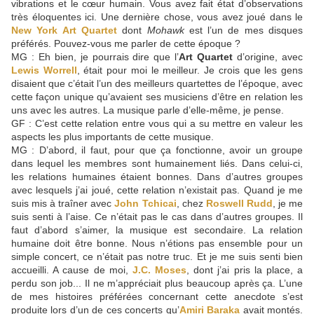
vibrations et le cœur humain. Vous avez fait état d’observations
très éloquentes ici. Une dernière chose, vous avez joué dans le
New York Art Quartet
dont
Mohawk
est l’un de mes disques
préférés. Pouvez-vous me parler de cette époque ?
MG : Eh bien, je pourrais dire que l’
Art Quartet
d’origine, avec
Lewis Worrell
, était pour moi le meilleur. Je crois que les gens
disaient que c’était l’un des meilleurs quartettes de l’époque, avec
cette façon unique qu’avaient ses musiciens d’être en relation les
uns avec les autres. La musique parle d’elle-même, je pense.
GF : C’est cette relation entre vous qui a su mettre en valeur les
aspects les plus importants de cette musique.
MG : D’abord, il faut, pour que ça fonctionne, avoir un groupe
dans lequel les membres sont humainement liés. Dans celui-ci,
les relations humaines étaient bonnes. Dans d’autres groupes
avec lesquels j’ai joué, cette relation n’existait pas. Quand je me
suis mis à traîner avec
John Tchicai
, chez
Roswell Rudd
, je me
suis senti à l’aise. Ce n’était pas le cas dans d’autres groupes. Il
faut d’abord s’aimer, la musique est secondaire. La relation
humaine doit être bonne. Nous n’étions pas ensemble pour un
simple concert, ce n’était pas notre truc. Et je me suis senti bien
accueilli. A cause de moi,
J.C. Moses
, dont j’ai pris la place, a
perdu son job... Il ne m’appréciait plus beaucoup après ça. L’une
de mes histoires préférées concernant cette anecdote s’est
produite lors d’un de ces concerts qu’
Amiri Baraka
avait montés.