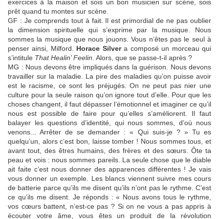
exercices à la maison et sois un bon musicien sur scène, sois
prêt quand tu montes sur scène.
GF : Je comprends tout à fait. Il est primordial de ne pas oublier
la dimension spirituelle qui s’exprime par la musique. Nous
sommes la musique que nous jouons. Vous n’êtes pas le seul à
penser ainsi, Milford.
Horace Silver
a composé un morceau qui
s’intitule
That Healin’ Feelin
. Alors, que se passe-t-il après ?
MG : Nous devons être impliqués dans la guérison. Nous devons
travailler sur la maladie. La pire des maladies qu’on puisse avoir
est le racisme, ce sont les préjugés. On ne peut pas nier une
culture pour la seule raison qu’on ignore tout d’elle. Pour que les
choses changent, il faut dépasser l’émotionnel et imaginer ce qu’il
nous est possible de faire pour qu’elles s’améliorent. Il faut
balayer les questions d’identité, qui nous sommes, d’où nous
venons... Arrêter de se demander : « Qui suis-je ? » Tu es
quelqu’un, alors c’est bon, laisse tomber ! Nous sommes tous, et
avant tout, des êtres humains, des frères et des sœurs. Ôte ta
peau et vois : nous sommes pareils. La seule chose que le diable
ait faite c’est nous donner des apparences différentes ! Je vais
vous donner un exemple. Les blancs viennent suivre mes cours
de batterie parce qu’ils me disent qu’ils n’ont pas le rythme. C’est
ce qu’ils me disent. Je réponds : « Nous avons tous le rythme,
vos cœurs battent, n’est-ce pas ? Si on ne vous a pas appris à
écouter votre âme, vous êtes un produit de la révolution