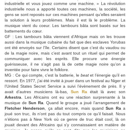
industrielle et vous jouez comme une machine. » La révolution
industrielle nous a apporté toutes ces machines, la société, les
gens se sont reposés sur ces machines pensant qu’elles seraient
la solution à leurs problèmes. Mais il est là le problème. La
musique vient du coeur. Les tambours bâta sont basés sur les
battements du cœur.
GF : Les tambours bâta viennent d’Afrique mais on les trouve
aussi dans la musique cubaine du fait que des esclaves Yorubas
ont été envoyés sur l’île. Certains disent que c’est du vaudou ou
de la magie noire, mais c’est avant tout un rituel qui permet de
communiquer avec les esprits. Elle procure une énergie
guérisseuse, il ne s’agit pas là de cette magie noire qu’on a
inventée pour faire vivre le folklore.
MG : Ce qui compte, c’est la batterie, le
beat
et l’énergie qu’il en
ressort. En 1977, j’ai été invité à jouer dans un festival au Niger et
l’United States Secret Service a suivi l’évènement de près. Il y
avait d’autres musiciens là-bas,
Sun Ra
était là avec son
Arkestra
. Les Africains ont eu une réaction surprenante à la
musique de
Sun Ra
. Quand le groupe a joué l’arrangement de
Fletcher Henderson
, ça allait encore, mais quand
Sun Ra
a
joué son truc, ils n’ont pas du tout compris ce qu’il faisait. Nous
n’étions pas à New York où ce genre de truc était cool, là on
jouait devant des Africains qui s’y connaissaient en matière de