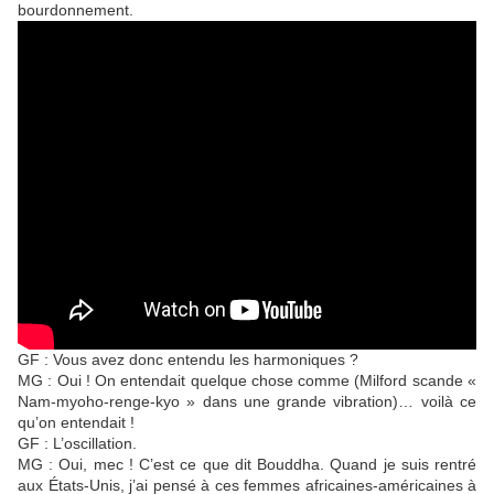
bourdonnement.
GF : Vous avez donc entendu les harmoniques ?
MG : Oui ! On entendait quelque chose comme (Milford scande «
Nam-myoho-renge-kyo » dans une grande vibration)… voilà ce
qu’on entendait !
GF : L’oscillation.
MG : Oui, mec ! C’est ce que dit Bouddha. Quand je suis rentré
aux États-Unis, j’ai pensé à ces femmes africaines-américaines à