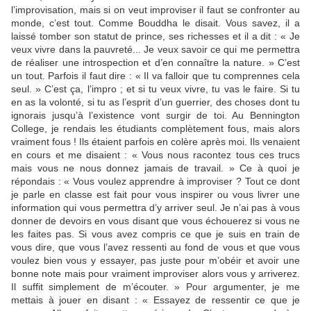
l’improvisation, mais si on veut improviser il faut se confronter au
monde, c’est tout. Comme Bouddha le disait. Vous savez, il a
laissé tomber son statut de prince, ses richesses et il a dit : « Je
veux vivre dans la pauvreté... Je veux savoir ce qui me permettra
de réaliser une introspection et d’en connaître la nature. » C’est
un tout. Parfois il faut dire : « Il va falloir que tu comprennes cela
seul. » C’est ça, l’impro ; et si tu veux vivre, tu vas le faire. Si tu
en as la volonté, si tu as l’esprit d’un guerrier, des choses dont tu
ignorais jusqu’à l’existence vont surgir de toi. Au Bennington
College, je rendais les étudiants complètement fous, mais alors
vraiment fous ! Ils étaient parfois en colère après moi. Ils venaient
en cours et me disaient : « Vous nous racontez tous ces trucs
mais vous ne nous donnez jamais de travail. » Ce à quoi je
répondais : « Vous voulez apprendre à improviser ? Tout ce dont
je parle en classe est fait pour vous inspirer ou vous livrer une
information qui vous permettra d’y arriver seul. Je n’ai pas à vous
donner de devoirs en vous disant que vous échouerez si vous ne
les faites pas. Si vous avez compris ce que je suis en train de
vous dire, que vous l’avez ressenti au fond de vous et que vous
voulez bien vous y essayer, pas juste pour m’obéir et avoir une
bonne note mais pour vraiment improviser alors vous y arriverez.
Il suffit simplement de m’écouter. » Pour argumenter, je me
mettais à jouer en disant : « Essayez de ressentir ce que je