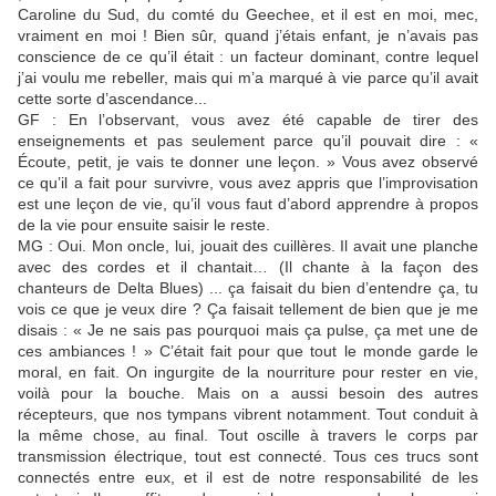
Caroline du Sud, du comté du Geechee, et il est en moi, mec,
vraiment en moi ! Bien sûr, quand j’étais enfant, je n’avais pas
conscience de ce qu’il était : un facteur dominant, contre lequel
j’ai voulu me rebeller, mais qui m’a marqué à vie parce qu’il avait
cette sorte d’ascendance...
GF : En l’observant, vous avez été capable de tirer des
enseignements et pas seulement parce qu’il pouvait dire : «
Écoute, petit, je vais te donner une leçon. » Vous avez observé
ce qu’il a fait pour survivre, vous avez appris que l’improvisation
est une leçon de vie, qu’il vous faut d’abord apprendre à propos
de la vie pour ensuite saisir le reste.
MG : Oui. Mon oncle, lui, jouait des cuillères. Il avait une planche
avec des cordes et il chantait… (Il chante à la façon des
chanteurs de Delta Blues) ... ça faisait du bien d’entendre ça, tu
vois ce que je veux dire ? Ça faisait tellement de bien que je me
disais : « Je ne sais pas pourquoi mais ça pulse, ça met une de
ces ambiances ! » C’était fait pour que tout le monde garde le
moral, en fait. On ingurgite de la nourriture pour rester en vie,
voilà pour la bouche. Mais on a aussi besoin des autres
récepteurs, que nos tympans vibrent notamment. Tout conduit à
la même chose, au final. Tout oscille à travers le corps par
transmission électrique, tout est connecté. Tous ces trucs sont
connectés entre eux, et il est de notre responsabilité de les