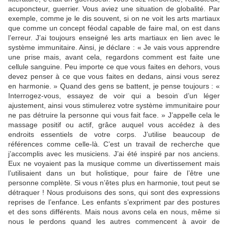
acuponcteur, guerrier. Vous aviez une situation de globalité. Par
exemple, comme je le dis souvent, si on ne voit les arts martiaux
que comme un concept féodal capable de faire mal, on est dans
l’erreur. J’ai toujours enseigné les arts martiaux en lien avec le
système immunitaire. Ainsi, je déclare : « Je vais vous apprendre
une prise mais, avant cela, regardons comment est faite une
cellule sanguine. Peu importe ce que vous faites en dehors, vous
devez penser à ce que vous faites en dedans, ainsi vous serez
en harmonie. » Quand des gens se battent, je pense toujours : «
Interrogez-vous, essayez de voir qui a besoin d’un léger
ajustement, ainsi vous stimulerez votre système immunitaire pour
ne pas détruire la personne qui vous fait face. » J’appelle cela le
massage positif ou actif, grâce auquel vous accédez à des
endroits essentiels de votre corps. J’utilise beaucoup de
références comme celle-là. C’est un travail de recherche que
j’accomplis avec les musiciens. J’ai été inspiré par nos anciens.
Eux ne voyaient pas la musique comme un divertissement mais
l’utilisaient dans un but holistique, pour faire de l’être une
personne complète. Si vous n’êtes plus en harmonie, tout peut se
détraquer ! Nous produisons des sons, qui sont des expressions
reprises de l’enfance. Les enfants s’expriment par des postures
et des sons différents. Mais nous avons cela en nous, même si
nous le perdons quand les autres commencent à avoir de