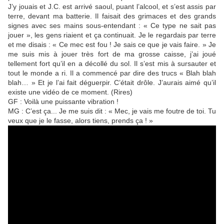
J’y jouais et J.C. est arrivé saoul, puant l’alcool, et s’est assis par
terre, devant ma batterie. Il faisait des grimaces et des grands
signes avec ses mains sous-entendant : « Ce type ne sait pas
jouer », les gens riaient et ça continuait. Je le regardais par terre
et me disais : « Ce mec est fou ! Je sais ce que je vais faire. » Je
me suis mis à jouer très fort de ma grosse caisse, j’ai joué
tellement fort qu’il en a décollé du sol. Il s’est mis à sursauter et
tout le monde a ri. Il a commencé par dire des trucs « Blah blah
blah… » Et je l’ai fait déguerpir. C’était drôle. J’aurais aimé qu’il
existe une vidéo de ce moment. (Rires)
GF : Voilà une puissante vibration !
MG : C’est ça... Je me suis dit : « Mec, je vais me foutre de toi. Tu
veux que je le fasse, alors tiens, prends ça ! »