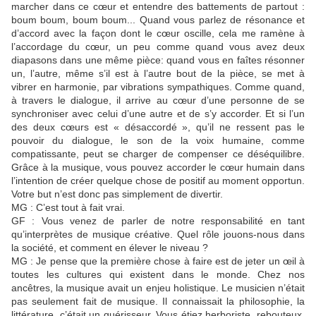
marcher dans ce cœur et entendre des battements de partout :
boum boum, boum boum... Quand vous parlez de résonance et
d’accord avec la façon dont le cœur oscille, cela me ramène à
l’accordage du cœur, un peu comme quand vous avez deux
diapasons dans une même pièce: quand vous en faîtes résonner
un, l’autre, même s’il est à l’autre bout de la pièce, se met à
vibrer en harmonie, par vibrations sympathiques. Comme quand,
à travers le dialogue, il arrive au cœur d’une personne de se
synchroniser avec celui d’une autre et de s’y accorder. Et si l’un
des deux cœurs est « désaccordé », qu’il ne ressent pas le
pouvoir du dialogue, le son de la voix humaine, comme
compatissante, peut se charger de compenser ce déséquilibre.
Grâce à la musique, vous pouvez accorder le cœur humain dans
l’intention de créer quelque chose de positif au moment opportun.
Votre but n’est donc pas simplement de divertir.
MG : C’est tout à fait vrai.
GF : Vous venez de parler de notre responsabilité en tant
qu’interprètes de musique créative. Quel rôle jouons-nous dans
la société, et comment en élever le niveau ?
MG : Je pense que la première chose à faire est de jeter un œil à
toutes les cultures qui existent dans le monde. Chez nos
ancêtres, la musique avait un enjeu holistique. Le musicien n’était
pas seulement fait de musique. Il connaissait la philosophie, la
littérature, c’était un guérisseur. Vous étiez herboriste, rebouteux,