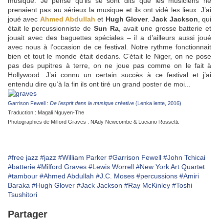
musique. Je pense qu’ils se sont dits que les musiciens ne
prenaient pas au sérieux la musique et ils ont vidé les lieux. J’ai
joué avec
Ahmed Abdullah
et
Hugh Glover
.
Jack Jackson
, qui
était le percussionniste de
Sun Ra
, avait une grosse batterie et
jouait avec des baguettes spéciales – il a d’ailleurs aussi joué
avec nous à l’occasion de ce festival. Notre rythme fonctionnait
bien et tout le monde était dedans. C’était le Niger, on ne pose
pas des pupitres à terre, on ne joue pas comme on le fait à
Hollywood. J’ai connu un certain succès à ce festival et j’ai
entendu dire qu’à la fin ils ont tiré un grand poster de moi...
Garrison Fewell :
De l'esprit dans la musique créative
(Lenka lente, 2016)
Traduction : Magali Nguyen-The
Photographies de Milford Graves : NAdy Newcombe & Luciano Rossetti.
#free jazz
#jazz
#William Parker
#Garrison Fewell
#John Tchicai
#batterie
#Milford Graves
#Lewis Worrell
#New York Art Quartet
#tambour
#Ahmed Abdullah
#J.C. Moses
#percussions
#Amiri
Baraka
#Hugh Glover
#Jack Jackson
#Ray McKinley
#Toshi
Tsushitori
Partager