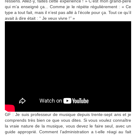
ressens. Allez-y, faites cette expérience ! » C’est mon grand-père
qui m’a enseigné ça... Comme je le répète régulièrement : « Ce
type a tout fait, mais il n’est pas allé à l’école pour ça. Tout ce qu’il
avait à dire était : ‘‘ Je veux vivre !’’ »
GF : Je suis professeur de musique depuis trente-sept ans et je
comprends très bien ce que vous dites. Si vous voulez connaître
la vraie nature de la musique, vous devez le faire seul, avec un
guide approprié. Comment l’administration a t-elle réagi au fait