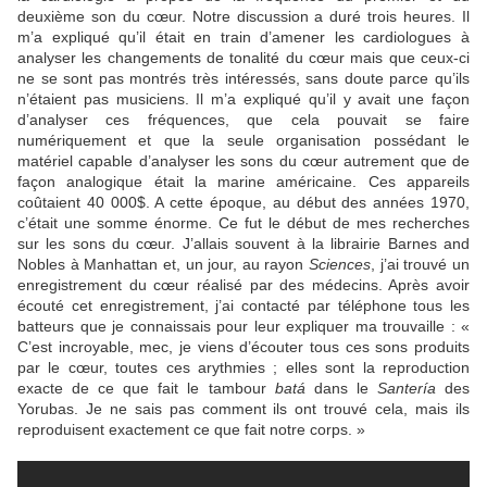
deuxième son du cœur. Notre discussion a duré trois heures. Il
m’a expliqué qu’il était en train d’amener les cardiologues à
analyser les changements de tonalité du cœur mais que ceux-ci
ne se sont pas montrés très intéressés, sans doute parce qu’ils
n’étaient pas musiciens. Il m’a expliqué qu’il y avait une façon
d’analyser ces fréquences, que cela pouvait se faire
numériquement et que la seule organisation possédant le
matériel capable d’analyser les sons du cœur autrement que de
façon analogique était la marine américaine. Ces appareils
coûtaient 40 000$. A cette époque, au début des années 1970,
c’était une somme énorme. Ce fut le début de mes recherches
sur les sons du cœur. J’allais souvent à la librairie Barnes and
Nobles à Manhattan et, un jour, au rayon
Sciences
, j’ai trouvé un
enregistrement du cœur réalisé par des médecins. Après avoir
écouté cet enregistrement, j’ai contacté par téléphone tous les
batteurs que je connaissais pour leur expliquer ma trouvaille : «
C’est incroyable, mec, je viens d’écouter tous ces sons produits
par le cœur, toutes ces arythmies ; elles sont la reproduction
exacte de ce que fait le tambour
batá
dans le
Santería
des
Yorubas. Je ne sais pas comment ils ont trouvé cela, mais ils
reproduisent exactement ce que fait notre corps. »