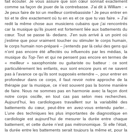
fait écouter. Je vous assure que son cœur sonnait exactement
comme sa façon de jouer de la contrebasse. J’ai dit à William : «
Je peux faire de toi un meilleur contrebassiste ! Je peux entrer en
toi et te dire exactement où tu en es et ce que tu vas faire. » J’ai
redit la même chose aux musiciens cubains que j’ai rencontrés
car la musique qu’ils jouent est fortement liée aux battements du
cœur. Tout se passe là- dedans. J’en suis arrivé à un point où
j’estime que pour vraiment toucher ou stimuler le corps humain,
le corps humain non-préparé – j’entends par là celui des gens qui
n’ont pas encore été affectés ou influencés par les médias, la
musique du
Top-Ten
et qui ne pensent pas encore en termes de
« meilleur » saxophoniste ou guitariste ou batteur : ce sont
particulièrement les enfants, eux sont encore purs et ne savent
pas à l’avance ce qu’ils sont supposés entendre –, pour entrer en
profondeur dans ce corps, il faut revoir notre approche de la
thérapie par la musique, ce n’est souvent pas la bonne manière
de faire. Nous ne sommes pas en harmonie avec la façon dont
notre corps oscille, en tout cas pas selon mes recherches.
Aujourd’hui, les cardiologues travaillent sur la variabilité des
battements du cœur, peut-être en avez-vous entendu parler...
L’une des techniques les plus importantes de diagnostique en
cardiologie est aujourd’hui de mesurer la durée entre chaque
battement, et cette durée n’est pas métronomique. Si elle l’était,
la durée entre les battements serait toujours la même et, pour la