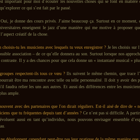
 est important pour moi d’écouter les nouvelles choses qui se font en matière
qu’explorer ce qui s’est fait par le passé.
Oui, je donne des cours privés. J’aime beaucoup ça. Surtout en ce moment, d
versitaires enseignent le jazz d’une manière qui me motive à proposer qu
’aspect créatif de la chose.
 choisis-tu les musiciens avec lesquels tu veux enregistrer ?
Je les choisis sur 
ossible association – de ce qu’elle donnera au son. Surtout lorsque nos approc
e contraste. Il y a des chances pour que cela donne un « instantané musical » plu
 groupes respectent-ils tous ce vœu ?
Ils suivent le même chemin, que trace l
pourrait être ma rencontre avec telle ou telle personnalité. Il doit y avoir de
'il faudra relier les uns aux autres. Et aussi des différences entre les musicien
 plus ample.
souvent avec des partenaires que l'on dirait réguliers. Est-il aisé de dire de « 
iciens que tu fréquentes depuis tant d’années ?
Ce n’est pas si difficile. A par
évoluent aussi en tant qu’individus, nous pouvons envisager ensemble d’e
au.
 ne développent cependant peut-être pas leur pratique de la même manière que t