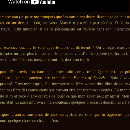
l’impression (je peux me tromper) que les musiciens disent davantage de leur a
ncert ou sur disque…
Oui, peut-être. Mais il n’y a nulle part où fuir. Et, d’un
travail d’un musicien et de sa personnalité est révélée dans son interactio
n exercice comme le solo apporte alors de différent ?
Un enregistrement s
imenter un peu plus intimement le point de vue d’un interprète (
performer
),
re tous les éléments musicaux sont liés dans son esprit.
 part d’improvisation dans ce dernier solo enregistré ? Quelle est ton po
on libre – je me souviens par exemple de
Figures of Speech
…
Solo Live 
provisé. Dans mon esprit, l’ « improvisation libre » veut dire libre de jouer c
 non pas libre des conventions qui peuvent être consciemment évitées. De mon c
lité et m’efforce d’être capable de jouer ce que mon esprit peut imaginer. Mon
ion
, était lui aussi improvisé mais contenait quelques processus déterminés à l’a
isques d’autres musiciens de jazz enregistrés en solo que tu apprécies par
jours quelque chose de chacun d’eux.