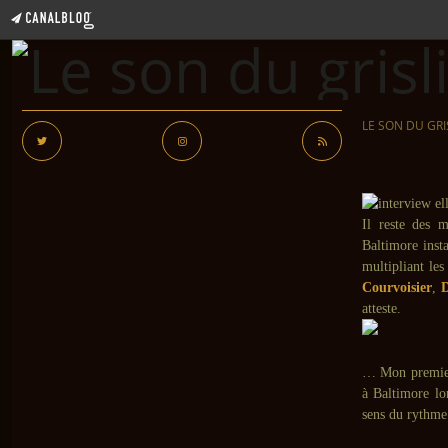
LE SON DU GRI
Il reste des 
Baltimore inst
multipliant les
Courvoisier
,
D
atteste.
… Mon premier 
à Baltimore lo
sens du rythm