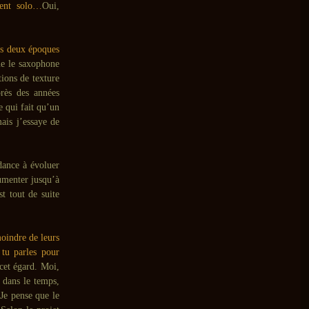
ment solo…
Oui,
ces deux époques
ue le saxophone
tions de texture
près des années
e qui fait qu’un
ais j’essaye de
dance à évoluer
cumenter jusqu’à
t tout de suite
oindre de leurs
 tu parles pour
cet égard. Moi,
 dans le temps,
 Je pense que le