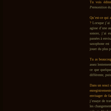
Tu vois édite
Premonition
ét
Qu’est-ce qui a
?
Lorsque j’ai 
agisse d’une au
sonore, j’ai e
passées à envis
saxophone est 
jouer du plus p
Tu as beaucoup
assez lentement
ce que quelque
différente, pui
Dans un souci 
enregistrement
envisager de f
j’essaye de tr
les changements