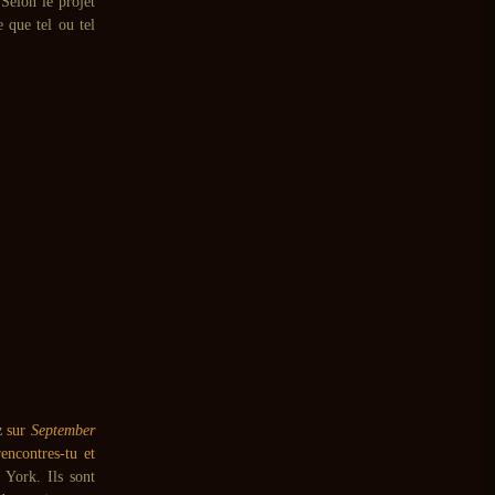
Selon le projet
 que tel ou tel
z
sur
September
ncontres-tu et
 York. Ils sont