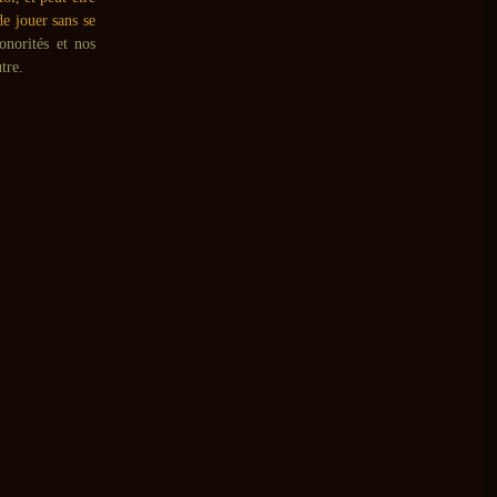
de jouer sans se
norités et nos
tre.