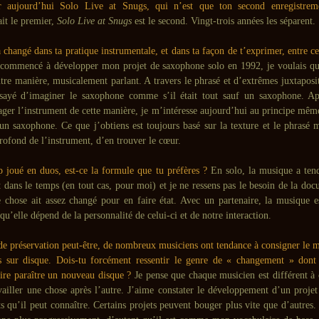
r aujourd’hui Solo Live at Snugs, qui n’est que ton second enregistre
ait le premier,
Solo Live at Snugs
est le second. Vingt-trois années les séparent.
 changé dans ta pratique instrumentale, et dans ta façon de t’exprimer, entre 
commencé à développer mon projet de saxophone solo en 1992, je voulais q
tre manière, musicalement parlant. A travers le phrasé et d’extrêmes juxtaposi
ssayé d’imaginer le saxophone comme s’il était tout sauf un saxophone. A
ager l’instrument de cette manière, je m’intéresse aujourd’hui au principe mêm
un saxophone. Ce que j’obtiens est toujours basé sur la texture et le phrasé m
rofond de l’instrument, d’en trouver le cœur.
 joué en duos, est-ce la formule que tu préfères ?
En solo, la musique a ten
 dans le temps (en tout cas, pour moi) et je ne ressens pas le besoin de la do
 chose ait assez changé pour en faire état. Avec un partenaire, la musique es
squ’elle dépend de la personnalité de celui-ci et de notre interaction.
de préservation peut-être, de nombreux musiciens ont tendance à consigner le m
s sur disque. Dois-tu forcément ressentir le genre de « changement » dont
aire paraître un nouveau disque ?
Je pense que chaque musicien est différent à 
availler une chose après l’autre. J’aime constater le développement d’un projet
 qu’il peut connaître. Certains projets peuvent bouger plus vite que d’autres.