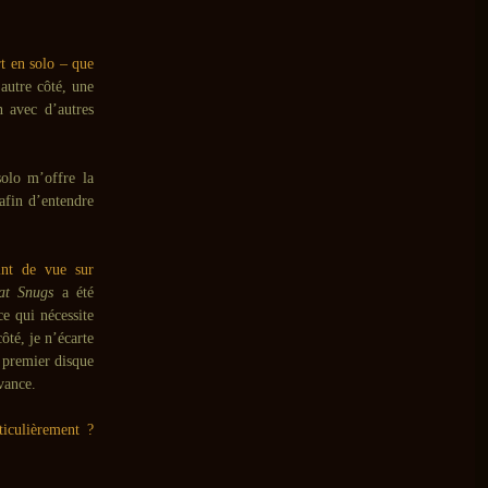
rt en solo – que
 autre côté, une
n avec d’autres
olo m’offre la
 afin d’entendre
int de vue sur
at Snugs
a été
e qui nécessite
ôté, je n’écarte
 premier disque
vance.
ticulièrement ?