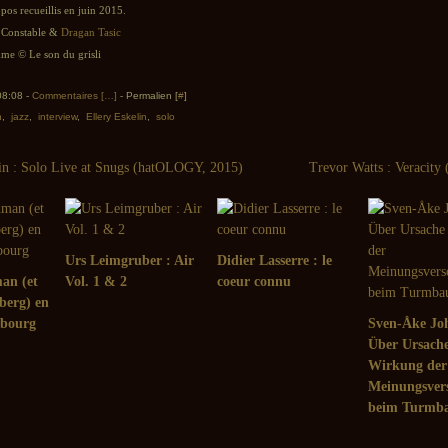
opos recueillis en juin 2015.
n Constable &
Dragan Tasic
e © Le son du grisli
 08:08 -
Commentaires [
…
]
- Permalien [
#
]
n
,
jazz
,
interview
,
Ellery Eskelin
,
solo
lin : Solo Live at Snugs (hatOLOGY, 2015)
Trevor Watts : Veracity
Urs Leimgruber : Air
Didier Lasserre : le
an (et
Vol. 1 & 2
coeur connu
berg) en
lbourg
Sven-Åke Jo
Über Ursach
Wirkung der
Meinungsvers
beim Turmba