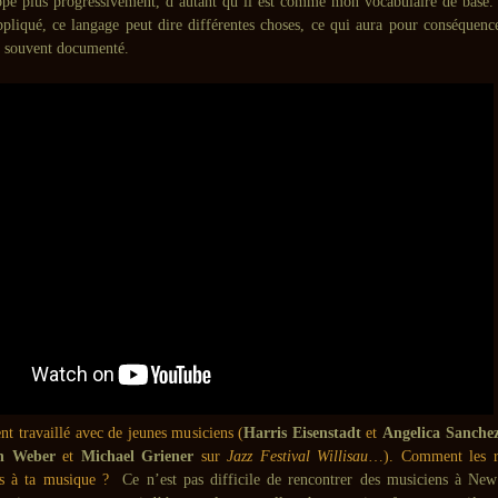
ppe plus progressivement, d’autant qu’il est comme mon vocabulaire de base. 
appliqué, ce langage peut dire différentes choses, ce qui aura pour conséquence
us souvent documenté.
t travaillé avec de jeunes musiciens (
Harris Eisenstadt
et
Angelica Sanche
an Weber
et
Michael Griener
sur
Jazz Festival Willisau
…). Comment les re
ls à ta musique ?
Ce n’est pas difficile de rencontrer des musiciens à New