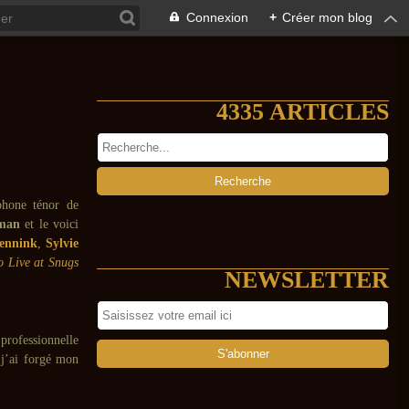
Connexion
+
Créer mon blog
4335 ARTICLES
phone ténor de
man
et le voici
ennink
,
Sylvie
o Live at Snugs
NEWSLETTER
professionnelle
 j’ai forgé mon