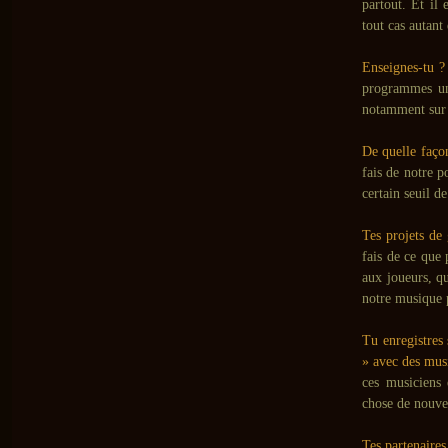
partout. Et il
tout cas autant 
Enseignes-tu ?
programmes uni
notamment sur l
De quelle façon
fais de notre p
certain seuil d
Tes projets de
fais de ce que 
aux joueurs, qu
notre musique
Tu enregistres 
» avec des mus
ces musiciens 
chose de nouve
Tes partenaires