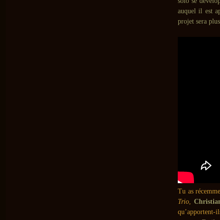
solo se dévelo
auquel il est 
projet sera pl
Tu as récemmen
Trio
,
Christi
qu’apportent-i