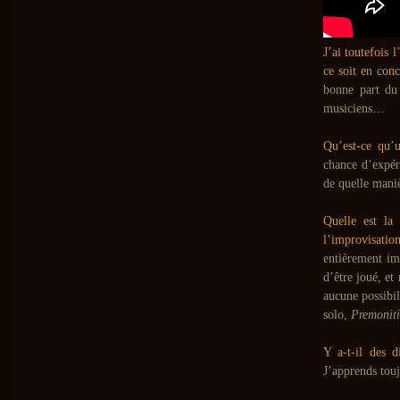
J’ai toutefois 
ce soit en co
bonne part du 
musiciens…
Qu’est-ce qu’u
chance d’expér
de quelle maniè
Quelle est la
l’improvisati
entièrement im
d’être joué, et
aucune possibi
solo,
Premonit
Y a-t-il des d
J’apprends tou