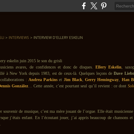
SLI
>
INTERVIEWS
>
INTERVIEW D'ELLERY ESKELIN
musiciens avares, de confidences et donc de disques.
Ellery Eskelin
, saxo
allé à New York depuis 1983, est de ceux-là. Quelques leçons de
Dave Lieb
 collaborations :
Andrea Parkins
et
Jim Black
,
Gerry Hemingway
,
Han B
ennis González
… Cette année, c’est pourtant seul qu’il revient : ce dont
Sol
souvenir de musique, c’est ma mère jouant de l’orgue. Elle était musicienne 
rsque j’étais enfant. En l’écoutant jouer, j’ai appris beaucoup de chansons et
e.