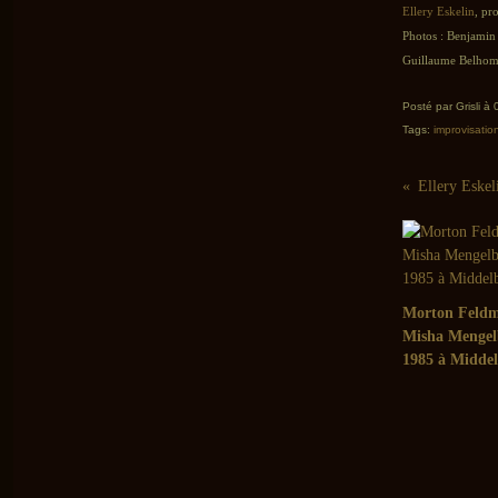
Ellery Eskelin
, pr
Photos : Benjami
Guillaume Belhomm
Posté par Grisli à
Tags:
improvisatio
Ellery Eske
Morton Feldm
Misha Mengel
1985 à Midde