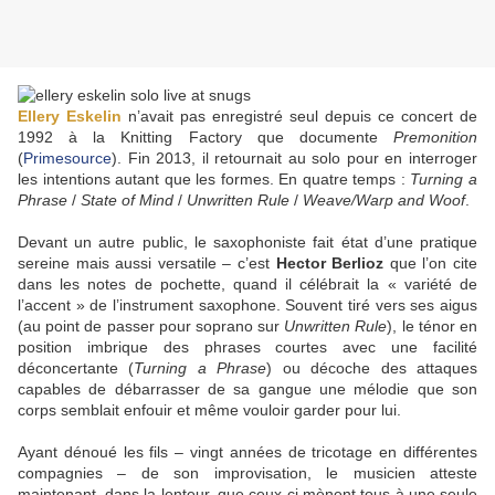
Ellery Eskelin
n’avait pas enregistré seul depuis ce concert de
1992 à la Knitting Factory que documente
Premonition
(
Primesource
). Fin 2013, il retournait au solo pour en interroger
les intentions autant que les formes. En quatre temps :
Turning a
Phrase
/
State of Mind
/
Unwritten Rule
/
Weave/Warp and Woof
.
Devant un autre public, le saxophoniste fait état d’une pratique
sereine mais aussi versatile – c’est
Hector Berlioz
que l’on cite
dans les notes de pochette, quand il célébrait la « variété de
l’accent » de l’instrument saxophone. Souvent tiré vers ses aigus
(au point de passer pour soprano sur
Unwritten Rule
), le ténor en
position imbrique des phrases courtes avec une facilité
déconcertante (
Turning a Phrase
) ou décoche des attaques
capables de débarrasser de sa gangue une mélodie que son
corps semblait enfouir et même vouloir garder pour lui.
Ayant dénoué les fils – vingt années de tricotage en différentes
compagnies – de son improvisation, le musicien atteste
maintenant, dans la lenteur, que ceux-ci mènent tous à une seule