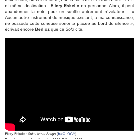
et même destination :
Ellery Eskelin
en personne. Alors, il peut
abandonner la note pour un souffle autrement révélateur – «
Aucun autre instrument de musique existant, à ma connaissance,
ne possède cette curieuse sonorité placée au bord du silence »,
écrivait encore
Berlioz
que ce
Solo
cite.
Ellery Eskelin :
Solo Live at Snugs
(
hatOLOGY
)