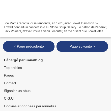
Joe Morris raconta ici sa rencontre, en 1981, avec Lowell Davidson : «
Lowell donnait un concert solo au Stone Soup Gallery. Le patron de l’endroit,
Jack Powers, m’avait invité à venir l’écouter, en me disant que Lowell était
un pianiste qui avait joué...
< Page précédente
Page suivante >
Hébergé par Canalblog
Top articles
Pages
Contact
Signaler un abus
C.G.U.
Cookies et données personnelles