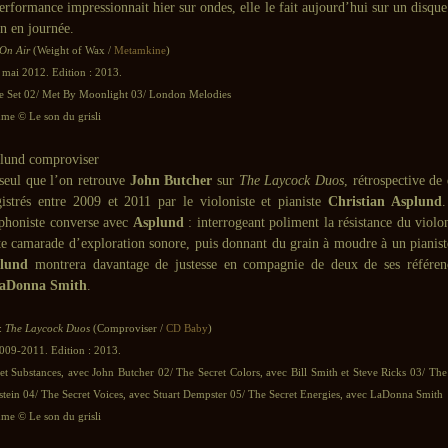
erformance impressionnait hier sur ondes, elle le fait aujourd’hui sur un disque
on en journée.
On Air
(Weight of Wax /
Metamkine
)
 mai 2012. Edition : 2013.
re Set 02/ Met By Moonlight 03/ London Melodies
e © Le son du grisli
 seul que l’on retrouve
John Butcher
sur
The Laycock Duos
, rétrospective de 
gistrés entre 2009 et 2011 par le violoniste et pianiste
Christian Asplund
.
ophoniste converse avec
Asplund
: interrogeant poliment la résistance du violo
te camarade d’exploration sonore, puis donnant du grain à moudre à un pianist
lund
montrera davantage de justesse en compagnie de deux de ses référe
aDonna Smith
.
:
The Laycock Duos
(Comproviser /
CD Baby
)
2009-2011. Edition : 2013.
et Substances, avec John Butcher 02/ The Secret Colors, avec Bill Smith et Steve Ricks 03/ The
tein 04/ The Secret Voices, avec Stuart Dempster 05/ The Secret Energies, avec LaDonna Smith
e © Le son du grisli