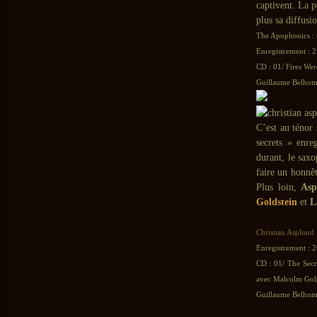
captivent. La p
plus sa diffusi
The Apophonics :
Enregistrement : 2
CD : 01/ Fires We
Guillaume Belhomm
C’est au ténor
secrets » enre
durant, le sax
faire un honnê
Plus loin,
Asp
Goldstein
et
L
Christian Asplund
Enregistrement : 
CD : 01/ The Secr
avec Malcolm Gols
Guillaume Belhomm