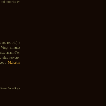
 qui autorise en
duos (et trio) «
 Vingt minutes
niste avant d’en
e plus nerveux.
nces :
Malcolm
 Secret Soundings,