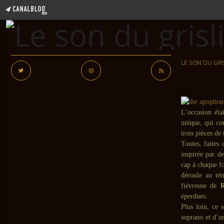
LE SON DU GRI
L’occasion éta
unique, qui co
trois pièces de 
Toutes, faites
inspirée par d
cap à chaque fo
déroule au tén
fiévreuse de
R
éperdues.
Plus loin, ce 
soprano et d’u