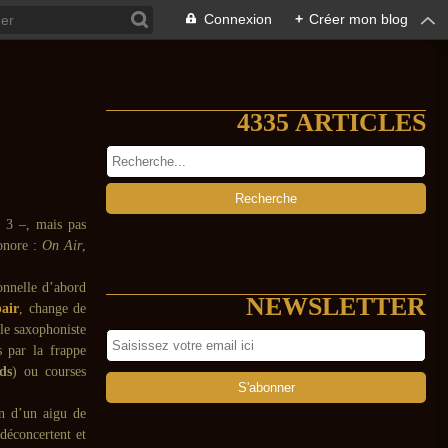
Connexion
+
Créer mon blog
4335 ARTICLES
3 –, mais pas
sonore :
On Air
,
onnelle d’abord
NEWSLETTER
air
, change de
 le saxophoniste
s par la frappe
ds
) ou courses
on d’un aigu de
déconcertent et