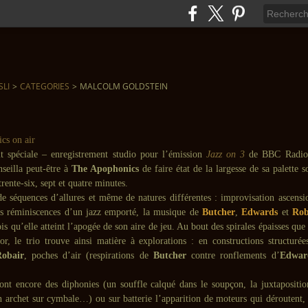
SLI
>
CATEGORIES
>
MALCOLM GOLDSTEIN
it spéciale – enregistrement studio pour l’émission
Jazz on 3
de BBC Radio 
nseilla peut-être à
The Apophonics
de faire état de la largesse de sa palette 
trente-six, sept et quatre minutes.
 de séquences d’allures et même de natures différentes : improvisation ascensi
es réminiscences d’un jazz emporté, la musique de
Butcher
,
Edwards
et
Rob
is qu’elle atteint l’apogée de son aire de jeu. Au bout des spirales épaisses que
or, le trio trouve ainsi matière à explorations : en constructions structurée
obair
, poches d’air (respirations de
Butcher
contre ronflements d’
Edwar
sont encore des diphonies (un souffle calqué dans le soupçon, la juxtapositi
n archet sur cymbale…) ou sur batterie l’apparition de moteurs qui déroutent, 