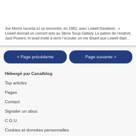
Joe Morris raconta ici sa rencontre, en 1981, avec Lowell Davidson : «
Lowell donnait un concert solo au Stone Soup Gallery. Le patron de l’endroit,
Jack Powers, m’avait invité à venir l’écouter, en me disant que Lowell était
un pianiste qui avait joué...
< Page précédente
Page suivante >
Hébergé par Canalblog
Top articles
Pages
Contact
Signaler un abus
C.G.U.
Cookies et données personnelles