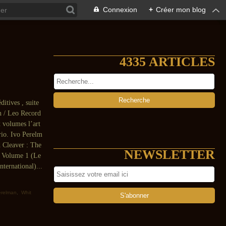
Connexion
+
Créer mon blog
4335 ARTICLES
itives , suite
n / Leo Record
ix volumes l’art
rio. Ivo Perelm
d Cleaver : The
NEWSLETTER
o Volume 1 (Le
nternational)...
erelman
,
Whit