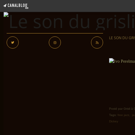
LE SON DU GRI
Posté par Grisli à
Tags:
free jazz
,
ja
Dickey