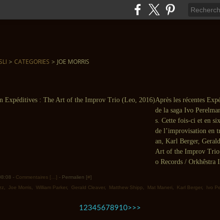
SLI
>
CATEGORIES
>
JOE MORRIS
Après les récentes Expéd
de la saga Ivo Perelma
s. Cette fois-ci et en s
de l’improvisation en t
an, Karl Berger, Geral
Art of the Improv Tri
o Records / Orkhêstra I
 08:08 -
Commentaires [
…
]
- Permalien [
#
]
zz
,
Joe Morris
,
William Parker
,
Gerald Cleaver
,
Matthew Shipp
,
Mat Maneri
,
Karl Berger
,
Ivo P
20
30
1
2
3
4
5
6
7
8
9
10
>
>>