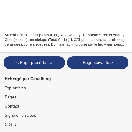
Au croisement de l’improvisation ( Nate Wooley , C. Spencer Yeh et Audrey
Chen ) et du (re)modelage (Todd Carter), NCAT prend positions : bruitistes,
dérangées, voire anxieuses. Du matériau improvisé par le trio – qui nous
renvoie au souvenir de Silo...
< Page précédente
Page suivante >
Hébergé par Canalblog
Top articles
Pages
Contact
Signaler un abus
C.G.U.