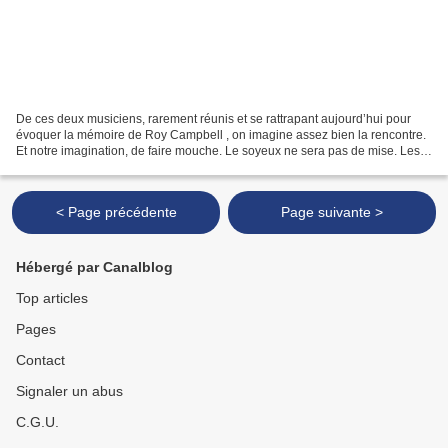
De ces deux musiciens, rarement réunis et se rattrapant aujourd’hui pour
évoquer la mémoire de Roy Campbell , on imagine assez bien la rencontre.
Et notre imagination, de faire mouche. Le soyeux ne sera pas de mise. Les
arrêtes seront vives, tranchantes,...
< Page précédente
Page suivante >
Hébergé par Canalblog
Top articles
Pages
Contact
Signaler un abus
C.G.U.