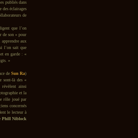
les publiés dans
 des éclairages
ollaborateurs de
ligent que l’on
r de son » pour
n apprendre aux
i l’on sait que
et en garde : «
gts. »
nce de
Sun Ra
)
e sont-là des «
révèlent ainsi
tographie et la
e rôle joué par
ciens concernés
ent le lecteur à
de
Phill Niblock