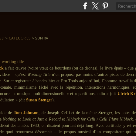
SLI
>
CATEGORIES
>
SUN RA
ck
a fait œuvre (voire vœu) de bourdons (ou de drones), le livre épais – que 
idéos – qu’est
Working Title
n’en propose pas moins d’autres pistes de descrip
e. Sur enregistreur à bandes hier et Pro Tools aujourd’hui, l’homme travailla 
onale, minimalisme fâché avec la répétition, interactions harmoniques, s
encore : « musique multidimensionelle » et « partitions audio » (dit
Ulrich Kr
dulation » (dit
Susan Stenger
).
’aide de
Tom Johnson
, de
Joseph Celli
et de la même
Stenger
, les notes de
de
Nothing to Look at Just a Record
et
Niblock for Celli / Celli Plays Niblock
,
début des années 1980, en disaient pourtant déjà long. Avec certitude, y est e
 de quoi retournera désormais – le propos musical d’un compositeur qui re