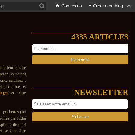
Connexion
+
Créer mon blog
4335 ARTICLES
gonflent encore
tion, certaines
donc, au choix :
ons continus et
NEWSLETTER
ieger
) et « flux
s pochettes (ici
 édités par India
xpliqué de quoi
fuse à se dire