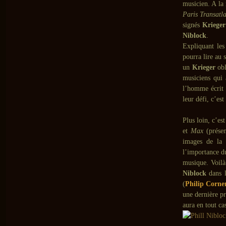
musicien. A la 
Paris Transatla
signés
Krieger
Niblock
.
Expliquant les
pourra lire au
un
Krieger
obl
musiciens qui 
l’homme écrit à
leur défi, c’es
Plus loin, c’es
et
Max
(prése
images de la 
l’importance d
musique. Voilà
Niblock
dans l
(
Philip Corne
une dernière p
aura en tout ca