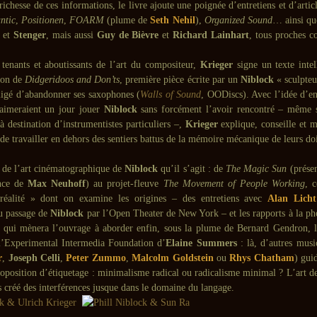
richesse de ces informations, le livre ajoute une poignée d’entretiens et d’artic
ntic
,
Positionen
,
FOARM
(plume de
Seth Nehil
),
Organized Sound
… ainsi que
et
Stenger
, mais aussi
Guy de Bièvre
et
Richard Lainhart
, tous proches c
 tenants et aboutissants de l’art du compositeur,
Krieger
signe un texte intel
 son de
Didgeridoos and Don’ts
, première pièce écrite par un
Niblock
« sculpteu
igé d’abandonner ses saxophones (
Walls of Sound
, OODiscs). Avec l’idée d’e
aimeraient un jour jouer
Niblock
sans forcément l’avoir rencontré – même s
 destination d’instrumentistes particuliers –,
Krieger
explique, conseille et m
t de travailler en dehors des sentiers battus de la mémoire mécanique de leurs doi
t de l’art cinématographique de
Niblock
qu’il s’agit : de
The Magic Sun
(prése
nce de
Max Neuhoff
) au projet-fleuve
The Movement of People Working
, c
réalité » dont on examine les origines – des entretiens avec
Alan Licht
u passage de
Niblock
par l’Open Theater de New York – et les rapports à la pho
 qui mènera l’ouvrage à aborder enfin, sous la plume de Bernard Gendron, l
’Experimental Intermedia Foundation d’
Elaine Summers
: là, d’autres musi
r
,
Joseph Celli
,
Peter Zummo
,
Malcolm Goldstein
ou
Rhys Chatham
) guid
roposition d’étiquetage : minimalisme radical ou radicalisme minimal ? L’art 
s créé des interférences jusque dans le domaine du langage.