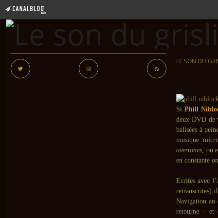
LE SON DU GRI
Si
Phill Niblo
deux DVD de v
balisées à pein
musique microt
overtones
, ou 
en constante on
Ecrites avec l
retranscrites) 
Navigation au 
retourne – et