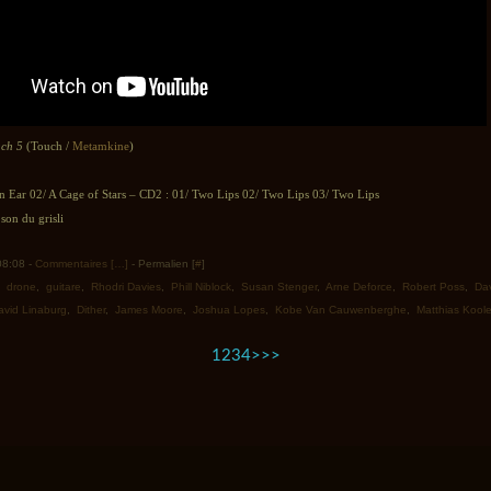
ch 5
(Touch /
Metamkine
)
n Ear 02/ A Cage of Stars – CD2 : 01/ Two Lips 02/ Two Lips 03/ Two Lips
son du grisli
 08:08 -
Commentaires [
…
]
- Permalien [
#
]
,
drone
,
guitare
,
Rhodri Davies
,
Phill Niblock
,
Susan Stenger
,
Arne Deforce
,
Robert Poss
,
Dav
avid Linaburg
,
Dither
,
James Moore
,
Joshua Lopes
,
Kobe Van Cauwenberghe
,
Matthias Kool
1
2
3
4
>
>>