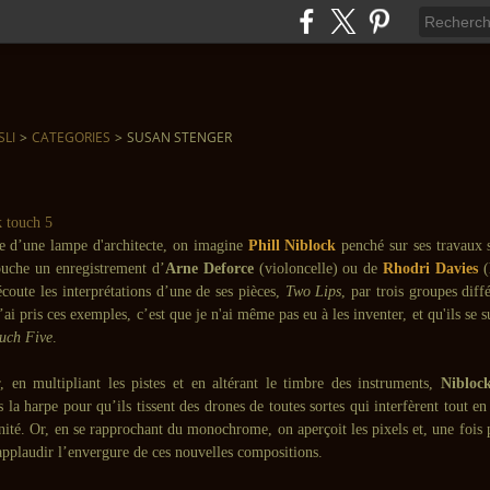
SLI
>
CATEGORIES
>
SUSAN STENGER
e d’une lampe d'architecte, on imagine
Phill Niblock
penché sur ses travaux 
ouche un enregistrement d’
Arne Deforce
(violoncelle) ou de
Rhodri Davies
(
éécoute les interprétations d’une de ses pièces,
Two Lips
, par trois groupes diff
j’ai pris ces exemples, c’est que je n'ai même pas eu à les inventer, et qu'ils se 
uch Five
.
, en multipliant les pistes et en altérant le timbre des instruments,
Nibloc
s la harpe pour qu’ils tissent des drones de toutes sortes qui interfèrent tout e
nité. Or, en se rapprochant du monochrome, on aperçoit les pixels et, une fois 
applaudir l’envergure de ces nouvelles compositions.