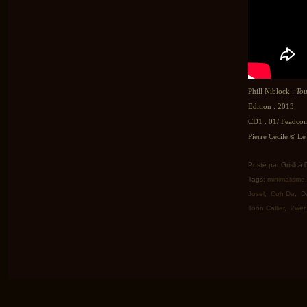
Phill Niblock :
Tou
Edition : 2013.
CD1 : 01/ Feadcor
Pierre Cécile © Le 
Posté par Grisli à
Tags:
minimalisme
Josel
,
Coh Da
,
D
Toon Callier
,
Zwer