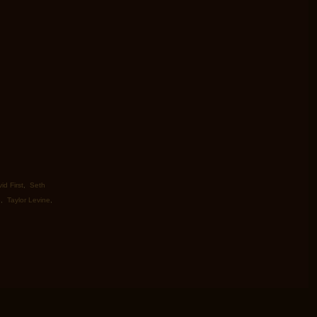
id First
,
Seth
e
,
Taylor Levine
,