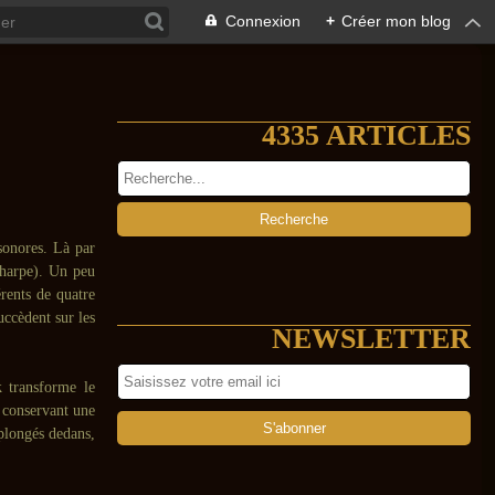
Connexion
+
Créer mon blog
4335 ARTICLES
sonores. Là par
harpe). Un peu
érents de quatre
succèdent sur les
NEWSLETTER
k
transforme le
n conservant une
plongés dedans,