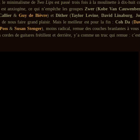
D, le minimalisme de
Two Lips
est passé trois fois à la moulinette à dix-huit 
at est anxiogène, ce qui n’empêche les groupes
Zwer
(
Kobe Van Cauwenber
allier
&
Guy de Bièvre
) et
Dither
(
Taylor Levine
,
David Linaburg
,
J
) de nous faire grand plaisir. Mais le meilleur est pour la fin :
Coh Da
(
Dav
 Poss
&
Susan Stenger
), moins radical, remue des couches branlantes à vous 
s cordes de guitares frétillent et derrière, y’a comme un truc qui remue : c’est