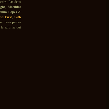
cordes. Par deux
ghe
,
Matthias
oshua Lopes
&
id First
,
Seth
en faire perdre
 la surprise qui