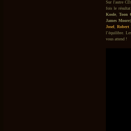
Sur l'autre C
fois le résult
Koole
,
Toon C
James Moore
Josel
,
Robert
l’équilibre. Le
vous attend !