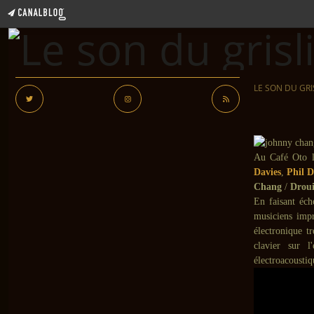
LE SON DU GRI
Au Café Oto l
Davies
,
Phil D
Chang
/
Drou
En faisant éch
musiciens impr
électronique t
clavier sur l
électroacoustiq