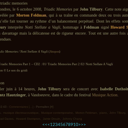
ondres, le 6 octobre 2008,
Triadic Memories
par
John Tilbury
. Cette note ai
évélée par
Morton Feldman
, qui à sa traîne en commande deux ou trois autr
u’elle fait tourner au rythme d’un balancement perpétuel. Dont les effets sont
bury
interprète
Notti Stellate a Vagli
, hommage à
Feldman
signé
Howard 
s davantage mais la délicatesse est de rigueur encore. Tout est une autre fois 
pendues.
adic Memories / Notti Stellate A Vagli
(
Atopos
)
riadic Memories Part 1 – CD2 : 01/ Triadic Memories Part 2 02/ Notti Stellate A Vagli
 © Le son du grisli
er juin à 14 heures,
John Tilbury
sera de concert avec
Isabelle Duthoi
ntz Hautzinger
, à Vandoeuvre, dans le cadre du festival
Musique Action
.
 22:43 -
Commentaires [
…
]
- Permalien [
#
]
n
,
musique électroacoustique
,
Musique contemporaine
,
Morton Feldman
,
piano
,
John Tilbury
,
ad Davies
,
Howard Skempton
,
Jamie Drouin
,
Johnny Chang
20
<<
<
1
2
3
4
5
6
7
8
9
10
>
>>