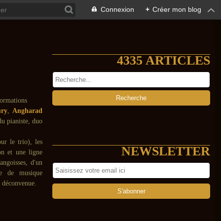
Connexion
+
Créer mon blog
4335 ARTICLES
ury
,
Angharad
u pianiste, duo
r le trio), les
NEWSLETTER
on et une ligne
angoisses, d'un
èce de musique
le déconvenue.