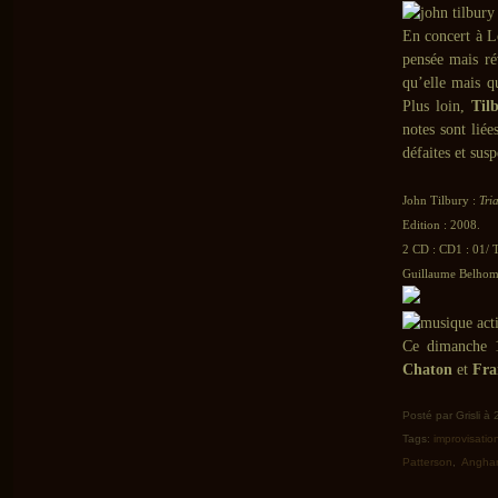
En concert à L
pensée mais r
qu’elle mais q
Plus loin,
Til
notes sont liée
défaites et sus
John Tilbury :
Tri
Edition : 2008.
2 CD : CD1 : 01/ T
Guillaume Belhomm
Ce dimanche 1
Chaton
et
Fra
Posté par Grisli à
Tags:
improvisatio
Patterson
,
Anghar