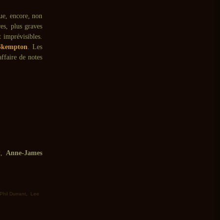
gue, encore, non
es, plus graves
 imprévisibles.
Skempton
. Les
affaire de notes
t
,
Anne-James
Phil Durrant
,
Lee