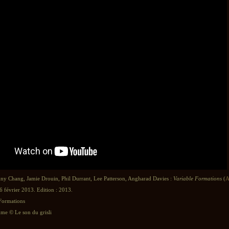
nny Chang, Jamie Drouin, Phil Durrant, Lee Patterson, Angharad Davies :
Variable Formations
(
A
6 février 2013. Edition : 2013.
 Formations
e © Le son du grisli