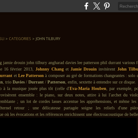
SLI
>
CATEGORIES
>
JOHN TILBURY
e 16 février 2013,
Johnny Chang
et
Jamie Drouin
invitèrent
John Tilb
urrant
et
Lee Patterson
à composer au gré de formations changeantes : solo d
in
, trio
Davies
/
Durrant
/
Patterson
, enfin, sextette à entendre sur ce disque.
o à la musique jouée plus tôt (celle d'
Eva-Maria Houben
, par exemple, pou
ovisèrent ensemble : le piano, sur deux notes, attire à lui l'archet du viol
remblante ; un lot de cordes lasses accentue les appréhensions, et même les 
'éternel retour ; une délicatesse partagée soigne les reliefs d'une pi
ue où les évocations et les références enrichissent une électroacoustique de bel