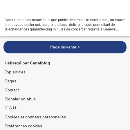
Dans l’un de ces beaux étuis que publie désormais le label Insub., on trouve
un nouveau poster qui, malgré le pliage, délivre le code permettant de
télécharger ces quarante-cinq minutes de concert enregistré à Genève
(Cave 12). Ce soir-là, 22 février...
Page suivante >
Hébergé par Canalblog
Top articles
Pages
Contact
Signaler un abus
C.G.U.
Cookies et données personnelles
Préférences cookies