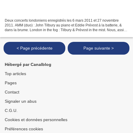
Deux concerts londoniens enregistrés les 6 mars 2011 et 27 novembre
2011. AMM (duo) : John Tilbury au piano et Eddie Prévost à la batterie, &
dans la brume. London in the fog : Tilbury & Prévost in the mist. Nous, assis,
qui respirons cette somme d’atmosphères....
< Page précédente
Page suivante >
Hébergé par Canalblog
Top articles
Pages
Contact
Signaler un abus
C.G.U.
Cookies et données personnelles
Préférences cookies