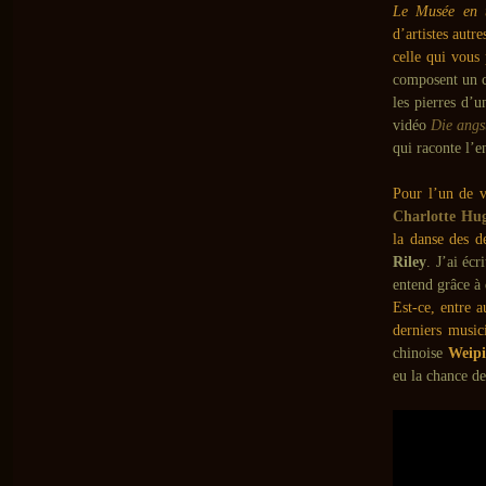
Le Musée en t
d’artistes autr
celle qui vous
composent un c
les pierres d’
vidéo
Die angs
qui raconte l’e
Pour l’un de v
Charlotte Hu
la danse des 
Riley
. J’ai éc
entend grâce à 
Est-ce, entre a
derniers musici
chinoise
Weipi
eu la chance de