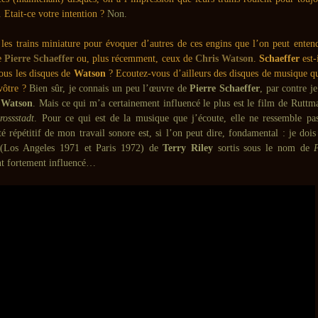
. Etait-ce votre intention ?
Non.
les trains miniature pour évoquer d’autres de ces engins que l’on peut entend
e
Pierre Schaeffer
ou, plus récemment, ceux de
Chris Watson
.
Schaeffer
est-
ous les disques de
Watson
? Ecoutez-vous d’ailleurs des disques de musique qu
vôtre ?
Bien sûr, je connais un peu l’œuvre de
Pierre Schaeffer
, par contre j
 Watson
. Mais ce qui m’a certainement influencé le plus est le film de Rutt
rossstadt
. Pour ce qui est de la musique que j’écoute, elle ne ressemble pa
é répétitif de mon travail sonore est, si l’on peut dire, fondamental : je dois
 (Los Angeles 1971 et Paris 1972) de
Terry Riley
sortis sous le nom de
t fortement influencé…