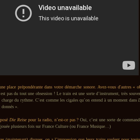
 une place prépondérante dans votre démarche sonore. Avez-vous d'autres « o
st pas du tout une obsession ! Le train est une sorte d’instrument, très souve
n charge du rythme. C’est comme les cigales qu’on entend à un moment dans
t donnés ».
posé
Die Reise
pour la radio, n’est-ce pas ?
Oui, c’est une sorte de comman
é jouée plusieurs fois sur France Culture (ou France Musique…)
ces (maintenant) disques, on a l’impression que leurs trains roulent pour tou