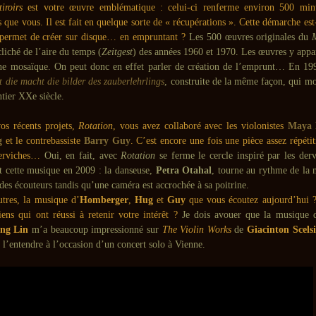
iroirs
est votre œuvre emblématique : celui-ci renferme environ 500 min
es que vous. Il est fait en quelque sorte de « récupérations ». Cette démarche est-
 permet de créer sur disque… en empruntant ?
Les 500 œuvres originales du
M
liché de l’aire du temps (
Zeitgest
) des années 1960 et 1970. Les œuvres y app
une mosaïque. On peut donc en effet parler de création de l’emprunt… En 1993
t die macht die bilder des zauberlehrlings
, construite de la même façon, qui m
ntier XXe siècle.
os récents projets,
Rotation
, vous avez collaboré avec les violonistes
Maya 
g
et le contrebassiste
Barry Guy
. C’est encore une fois une pièce assez répétit
derviches…
Oui, en fait, avec
Rotation
se ferme le cercle inspiré par les der
rit cette musique en 2009 : la danseuse,
Petra Otahal
, tourne au rythme de la 
des écouteurs tandis qu’une caméra est accrochée à sa poitrine.
utres, la musique d’
Homberger
,
Hug
et
Guy
que vous écoutez aujourd’hui ?
ens qui ont réussi à retenir votre intérêt ?
Je dois avouer que la musique d
ng Lin
m’a beaucoup impressionné sur
The Violin Works
de
Giacinton Scelsi
 l’entendre à l’occasion d’un concert solo à Vienne.