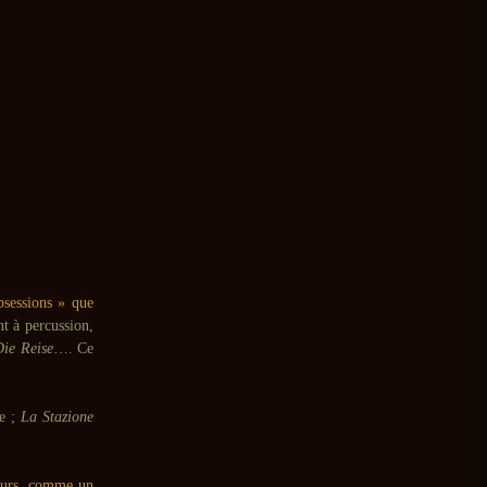
bsessions » que
nt à percussion,
Die Reise
…. Ce
de ;
La Stazione
jours, comme un