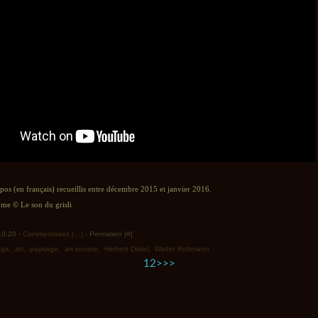
opos (en français) recueillis entre décembre 2015 et janvier 2016.
e © Le son du grisli
 10:20 -
Commentaires [
…
]
- Permalien [
#
]
ngs
,
art
,
paysage
,
art sonore
,
Herbert Distel
,
Walter Ruttmann
1
2
>
>>