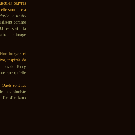
uscules œuvres
elle similaire à
usée en tiroirs
araissent comme
, est sortie la
ontre une image
Homburger
et
ive, inspirée de
viches de
Terry
musique qu’elle
 Quels sont les
e la violoniste
. J’ai d’ailleurs