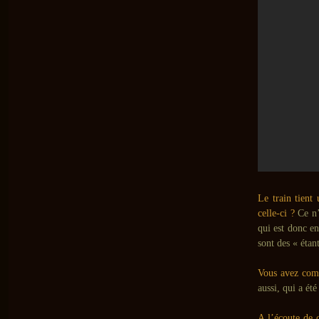
Le train tient
celle-ci ?
Ce n’e
qui est donc e
sont des « étan
Vous avez com
aussi, qui a ét
A l’écoute de 