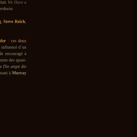
elait
We Have a
rshwin.
g
,
Steve Reich
,
fer
: ces deux
s influencé d’un
sûr encouragé à
mme des quasi-
ue
Die angst die
uant à
Murray