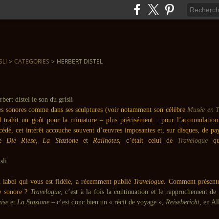
SLI
>
CATEGORIES
>
HERBERT DISTEL
s sonores comme dans ses sculptures (voir notamment son célèbre
Musée en Ti
l
trahit un goût pour la miniature – plus précisément : pour l’accumulation
édé, cet intérêt accouche souvent d’œuvres imposantes et, sur disques, de pay
de
Die Riese
,
La Stazione
et
Railnotes
, c’était celui de
Travelogue
q
label qui vous est fidèle, a récemment publié
Travelogue
. Comment présente
e sonore ?
Travelogue
, c’est à la fois la continuation et le rapprochement de
ise
et
La Stazione
– c’est donc bien un « récit de voyage »,
Reisebericht
, en A