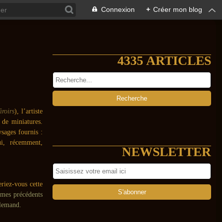
Connexion
+
Créer mon blog
4335 ARTICLES
roirs
), l’artiste
 de miniatures.
sages fournis :
ui, récemment,
NEWSLETTER
riez-vous cette
 mes précédents
llemand.