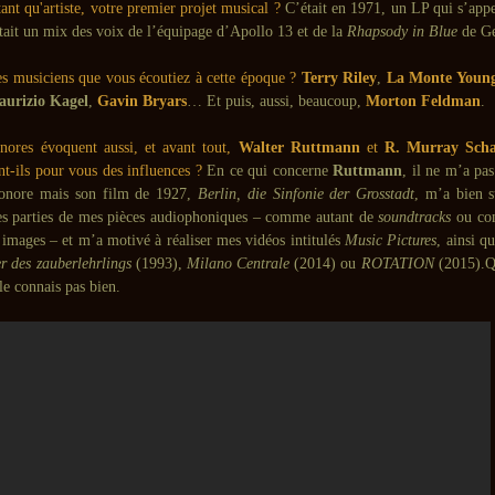
tant qu'artiste, votre premier projet musical ?
C’était en 1971, un LP qui s’app
ait un mix des voix de l’équipage d’Apollo 13 et de la
Rhapsody in Blue
de Ge
les musiciens que vous écoutiez à cette époque ?
Terry Riley
,
La Monte Youn
urizio Kagel
,
Gavin Bryars
… Et puis, aussi, beaucoup,
Morton Feldman
.
nores évoquent aussi, et avant tout,
Walter Ruttmann
et
R. Murray Scha
nt-ils pour vous des influences ?
En ce qui concerne
Ruttmann
, il ne m’a pa
sonore mais son film de 1927,
Berlin, die Sinfonie der Grosstadt
, m’a bien 
ues parties de mes pièces audiophoniques – comme autant de
soundtracks
ou co
 images – et m’a motivé à réaliser mes vidéos intitulés
Music Pictures
, ainsi q
r des zauberlehrlings
(1993),
Milano Centrale
(2014) ou
ROTATION
(2015).Q
 le connais pas bien.