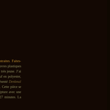
raites. Faites-
vres plastiques
très jeune. J’ai
uf en polyester,
résenté
Denkmal
 Cette pièce se
lpture avec une
 27 minutes. La