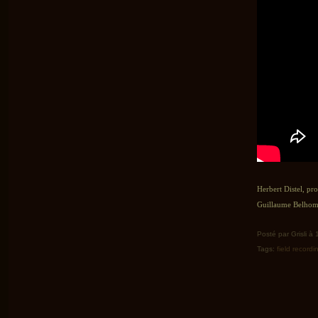
Herbert Distel, pr
Guillaume Belhomm
Posté par Grisli à
Tags:
field recordi