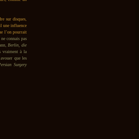
re sur disques,
il une influence
e l’on pourrait
e ne connais pas
mann,
Berlin, die
s vraiment à la
 avouer que les
Persian Surgery