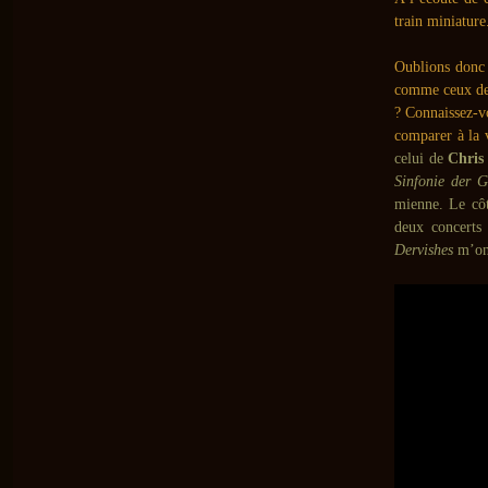
train miniature
Oublions donc 
comme ceux d
? Connaissez-v
comparer à la 
celui de
Chris
Sinfonie der G
mienne. Le côt
deux concerts
Dervishes
m’on