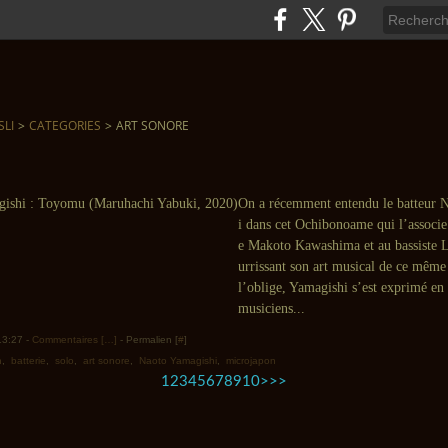
SLI
>
CATEGORIES
>
ART SONORE
On a récemment entendu le batteur 
i dans cet Ochibonoame qui l’associe
e Makoto Kawashima et au bassiste L
urrissant son art musical de ce même
l’oblige, Yamagishi s’est exprimé e
musiciens...
 13:27 -
Commentaires [
…
]
- Permalien [
#
]
n
,
batterie
,
solo
,
art sonore
,
Naoto Yamagishi
,
microjapon
20
30
40
1
2
3
4
5
6
7
8
9
10
>
>>