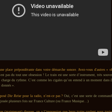
 une place prépondérante dans votre démarche sonore. Avez-vous d'autres « o
st pas du tout une obsession ! Le train est une sorte d’instrument, très souve
n charge du rythme. C’est comme les cigales qu’on entend à un moment dans
t donnés ».
posé
Die Reise
pour la radio, n’est-ce pas ?
Oui, c’est une sorte de comman
é jouée plusieurs fois sur France Culture (ou France Musique…)
ces (maintenant) disques, on a l’impression que leurs trains roulent pour tou