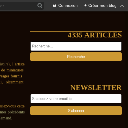
Connexion
+
Créer mon blog
4335 ARTICLES
roirs
), l’artiste
 de miniatures.
sages fournis :
ui, récemment,
NEWSLETTER
riez-vous cette
 mes précédents
llemand.