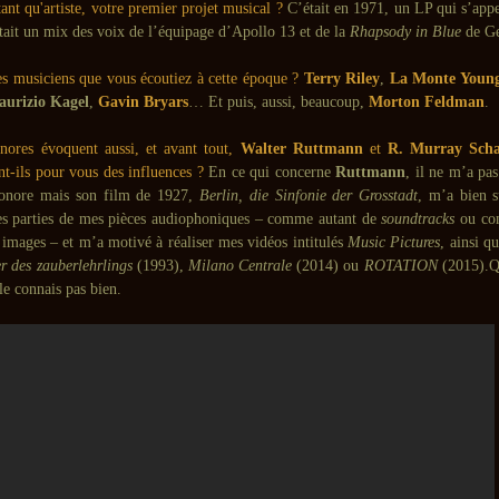
tant qu'artiste, votre premier projet musical ?
C’était en 1971, un LP qui s’app
ait un mix des voix de l’équipage d’Apollo 13 et de la
Rhapsody in Blue
de Ge
les musiciens que vous écoutiez à cette époque ?
Terry Riley
,
La Monte Youn
urizio Kagel
,
Gavin Bryars
… Et puis, aussi, beaucoup,
Morton Feldman
.
nores évoquent aussi, et avant tout,
Walter Ruttmann
et
R. Murray Scha
nt-ils pour vous des influences ?
En ce qui concerne
Ruttmann
, il ne m’a pa
sonore mais son film de 1927,
Berlin, die Sinfonie der Grosstadt
, m’a bien 
ues parties de mes pièces audiophoniques – comme autant de
soundtracks
ou co
 images – et m’a motivé à réaliser mes vidéos intitulés
Music Pictures
, ainsi q
r des zauberlehrlings
(1993),
Milano Centrale
(2014) ou
ROTATION
(2015).Q
 le connais pas bien.