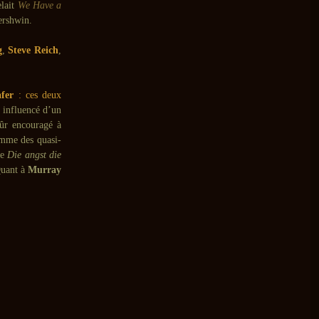
elait
We Have a
rshwin.
g
,
Steve Reich
,
fer
: ces deux
s influencé d’un
sûr encouragé à
mme des quasi-
ue
Die angst die
uant à
Murray