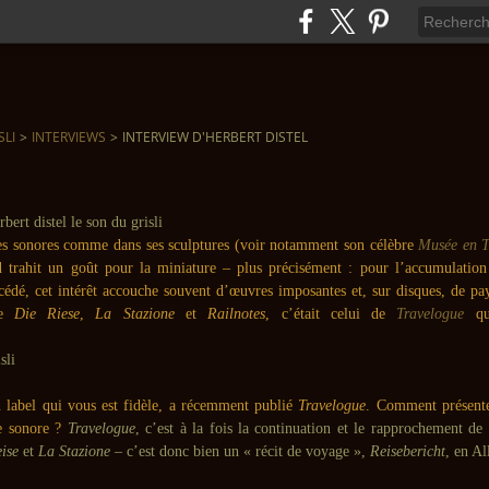
SLI
>
INTERVIEWS
>
INTERVIEW D'HERBERT DISTEL
s sonores comme dans ses sculptures (voir notamment son célèbre
Musée en Ti
l
trahit un goût pour la miniature – plus précisément : pour l’accumulation
édé, cet intérêt accouche souvent d’œuvres imposantes et, sur disques, de pay
de
Die Riese
,
La Stazione
et
Railnotes
, c’était celui de
Travelogue
q
label qui vous est fidèle, a récemment publié
Travelogue
. Comment présente
e sonore ?
Travelogue
, c’est à la fois la continuation et le rapprochement de
ise
et
La Stazione
– c’est donc bien un « récit de voyage »,
Reisebericht
, en A