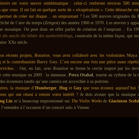
iroirs
est votre œuvre emblématique : celui-ci renferme environ 500 min
es que vous. Il est fait en quelque sorte de « récupérations ». Cette démarche est-
 permet de créer sur disque… en empruntant ?
Les 500 œuvres originales du
M
liché de l’aire du temps (
Zeitgest
) des années 1960 et 1970. Les œuvres y app
une mosaïque. On peut donc en effet parler de création de l’emprunt… En 1993
t die macht die bilder des zauberlehrlings
, construite de la même façon, qui m
ntier XXe siècle.
os récents projets,
Rotation
, vous avez collaboré avec les violonistes
Maya 
g
et le contrebassiste
Barry Guy
. C’est encore une fois une pièce assez répétit
derviches…
Oui, en fait, avec
Rotation
se ferme le cercle inspiré par les der
rit cette musique en 2009 : la danseuse,
Petra Otahal
, tourne au rythme de la 
des écouteurs tandis qu’une caméra est accrochée à sa poitrine.
utres, la musique d’
Homberger
,
Hug
et
Guy
que vous écoutez aujourd’hui ?
ens qui ont réussi à retenir votre intérêt ?
Je dois avouer que la musique d
ng Lin
m’a beaucoup impressionné sur
The Violin Works
de
Giacinton Scelsi
 l’entendre à l’occasion d’un concert solo à Vienne.