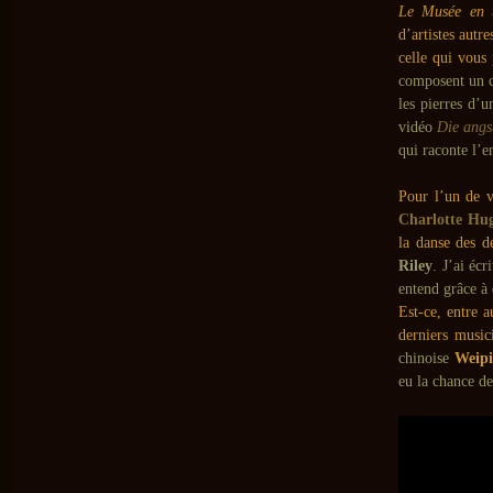
Le Musée en t
d’artistes autr
celle qui vous
composent un c
les pierres d’
vidéo
Die angs
qui raconte l’e
Pour l’un de v
Charlotte Hu
la danse des 
Riley
. J’ai éc
entend grâce à 
Est-ce, entre a
derniers musici
chinoise
Weipi
eu la chance de