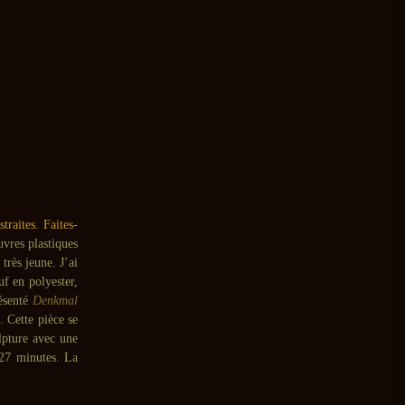
raites. Faites-
vres plastiques
très jeune. J’ai
uf en polyester,
résenté
Denkmal
 Cette pièce se
lpture avec une
 27 minutes. La