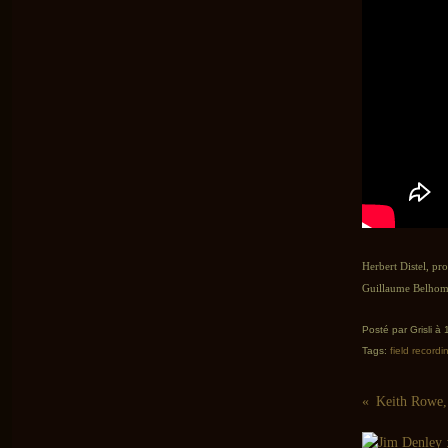
Herbert Distel, pr
Guillaume Belhomm
Posté par Grisli à
Tags:
field recordi