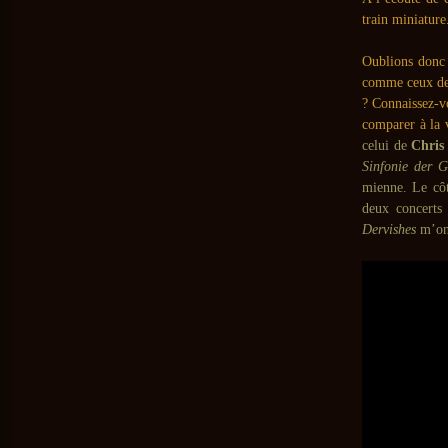
train miniature
Oublions donc 
comme ceux d
? Connaissez-v
comparer à la 
celui de
Chris
Sinfonie der G
mienne. Le côt
deux concerts
Dervishes
m’on