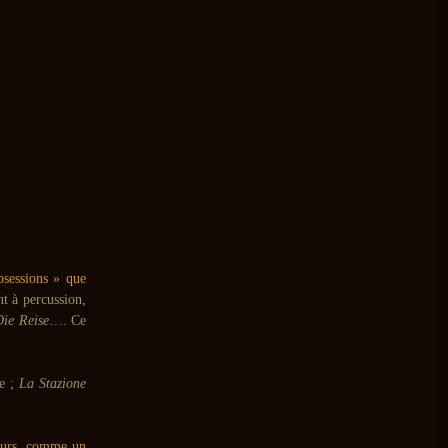
bsessions » que
nt à percussion,
Die Reise
…. Ce
de ;
La Stazione
jours, comme un