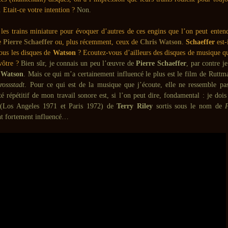
. Etait-ce votre intention ?
Non.
les trains miniature pour évoquer d’autres de ces engins que l’on peut entend
e
Pierre Schaeffer
ou, plus récemment, ceux de
Chris Watson
.
Schaeffer
est-
ous les disques de
Watson
? Ecoutez-vous d’ailleurs des disques de musique qu
vôtre ?
Bien sûr, je connais un peu l’œuvre de
Pierre Schaeffer
, par contre j
 Watson
. Mais ce qui m’a certainement influencé le plus est le film de Rutt
rossstadt
. Pour ce qui est de la musique que j’écoute, elle ne ressemble pa
é répétitif de mon travail sonore est, si l’on peut dire, fondamental : je dois
 (Los Angeles 1971 et Paris 1972) de
Terry Riley
sortis sous le nom de
t fortement influencé…