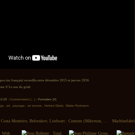
opos (en français) recueillis entre décembre 2015 et janvier 2016.
e © Le son du grisli
 10:20 -
Commentaires [
…
]
- Permalien [
#
]
ngs
,
art
,
paysage
,
art sonore
,
Herbert Distel
,
Walter Ruttmann
Keith Rowe, Costa Monteiro, Belorukov, Liedwart : Contour (Mikroton, 2014) / Rowe, Belorukov, Liedwart : Tri (Intonema, 2014)