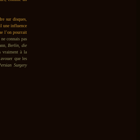
re sur disques,
il une influence
e l’on pourrait
e ne connais pas
mann,
Berlin, die
s vraiment à la
 avouer que les
Persian Surgery