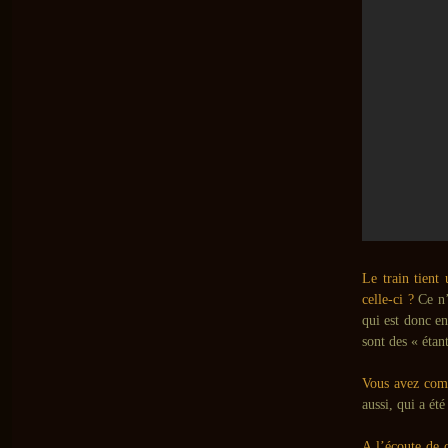
Le train tient
celle-ci ?
Ce n’e
qui est donc e
sont des « étan
Vous avez com
aussi, qui a ét
A l’écoute de 