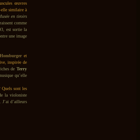
uscules œuvres
elle similaire à
usée en tiroirs
araissent comme
, est sortie la
ontre une image
Homburger
et
ive, inspirée de
viches de
Terry
musique qu’elle
 Quels sont les
e la violoniste
. J’ai d’ailleurs