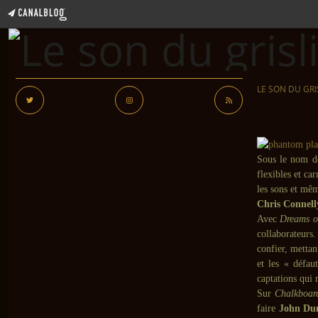
LE SON DU GRI
Sous le nom 
flexibles et ca
les sons et mêm
Chris Connell
Avec
Dreams of
collaborateurs.
confier, mettan
et les « défau
captations qui 
Sur
Chalkboar
faire
John Du