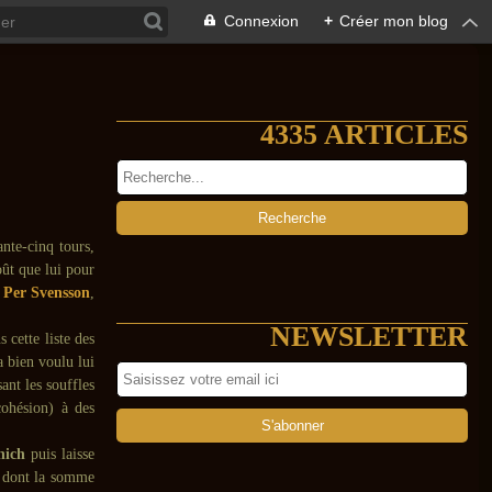
Connexion
+
Créer mon blog
4335 ARTICLES
nte-cinq tours,
oût que lui pour
,
Per Svensson
,
NEWSLETTER
 cette liste des
 bien voulu lui
ant les souffles
cohésion) à des
nich
puis laisse
e, dont la somme