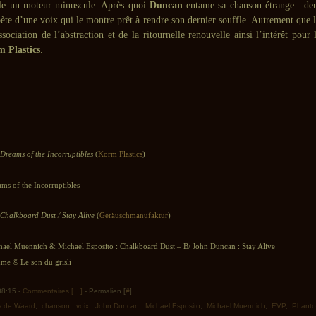
nle un moteur minuscule. Après quoi
Duncan
entame sa chanson étrange : de
pète d’une voix qui le montre prêt à rendre son dernier souffle. Autrement que 
association de l’abstraction et de la ritournelle renouvelle ainsi l’intérêt pour 
 Plastics
.
Dreams of the Incorruptibles
(
Korm Plastics
)
eams of the Incorruptibles
Chalkboard Dust / Stay Alive
(
Geräuschmanufaktur
)
ichael Muennich & Michael Esposito : Chalkboard Dust – B/ John Duncan : Stay Alive
e © Le son du grisli
 08:15 -
Commentaires [
…
]
- Permalien [
#
]
s de Waard
,
chanson
,
voix
,
John Duncan
,
Michael Esposito
,
Michael Muennich
,
EVP
,
Phanto