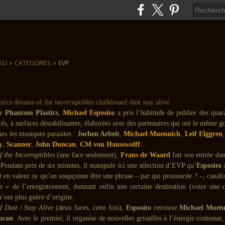
SLI
>
CATEGORIES
>
EVP
de
Phantom Plastics
,
Michael Esposito
a pris l’habitude de publier des quara
rrés, à surfaces déstabilisantes, élaborées avec des partenaires qui ont le même g
es les musiques parasites :
Jochen Arbeit
,
Michael Muennich
,
Leif Elggren
y
,
Scanner
,
John Duncan
,
CM von Hausswolff
…
 the Incorruptibles
(une face seulement),
Frans de Waard
fait son entrée dans
 Pendant près de six minutes, il manipule ici une sélection d’EVP qu’
Esposito
a
t en valeur ce qu’on soupçonne être une phrase – par qui prononcée ? –, canalis
ts » de l’enregistrement, donnant enfin une certaine destination (voire une 
n’ont plus guère d’origine.
d Dust
/
Stay Alive
(deux faces, cette fois),
Esposito
retrouve
Michael Muen
ncan
. Avec le premier, il organise de nouvelles grisailles à l’énergie contenu