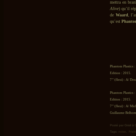
mettra en bra
Alive
) qu’il ré
de
Waard
, l’
qu’est
Phantom
Phantom Plastics :
Edition : 2015.
7’’ (flexi) : A/ Dr
Phantom Plastics :
Edition : 2015.
7’’ (flexi) : A/ M
Guillaume Belhomm
Posté par Grisli à
Tags:
noise
,
Fran