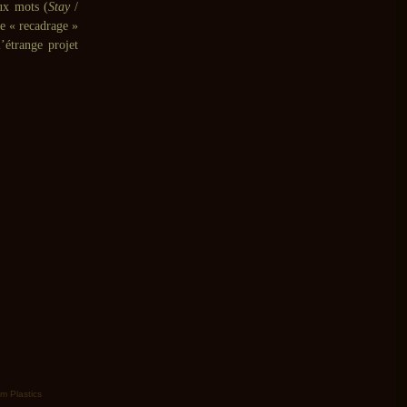
ux mots (
Stay
/
le « recadrage »
l’étrange projet
m Plastics