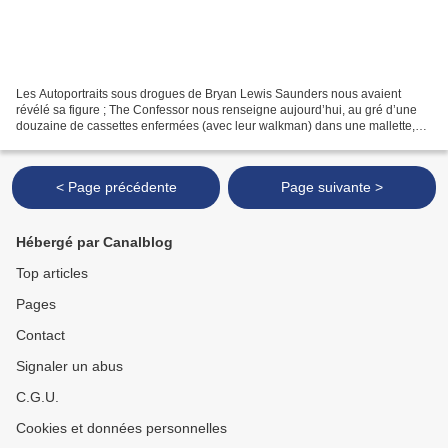
Les Autoportraits sous drogues de Bryan Lewis Saunders nous avaient
révélé sa figure ; The Confessor nous renseigne aujourd’hui, au gré d’une
douzaine de cassettes enfermées (avec leur walkman) dans une mallette,
sur ce qu’on y trouve à l’intérieur. C’est,...
< Page précédente
Page suivante >
Hébergé par Canalblog
Top articles
Pages
Contact
Signaler un abus
C.G.U.
Cookies et données personnelles