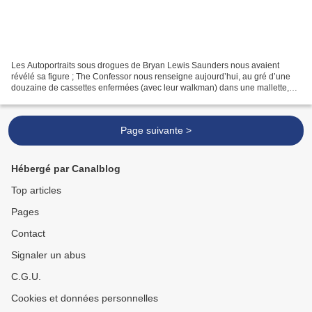
Les Autoportraits sous drogues de Bryan Lewis Saunders nous avaient
révélé sa figure ; The Confessor nous renseigne aujourd’hui, au gré d’une
douzaine de cassettes enfermées (avec leur walkman) dans une mallette,
sur ce qu’on y trouve à l’intérieur. C’est,...
Page suivante >
Hébergé par Canalblog
Top articles
Pages
Contact
Signaler un abus
C.G.U.
Cookies et données personnelles