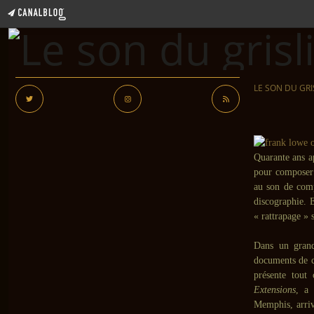
LE SON DU GRI
Quarante ans ap
pour composer
au son de comp
discographie. 
« rattrapage » 
Dans un grand
documents de 
présente tout
Extensions
, a 
Memphis, arri