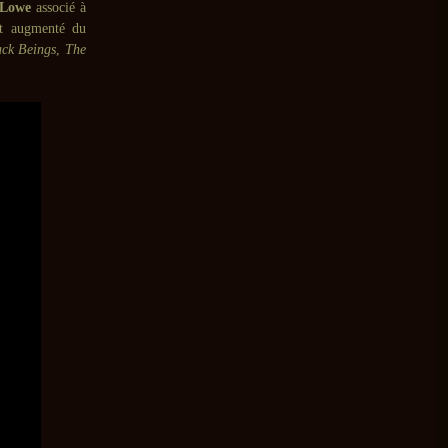
Lowe
associé à
st augmenté du
ack Beings
,
The