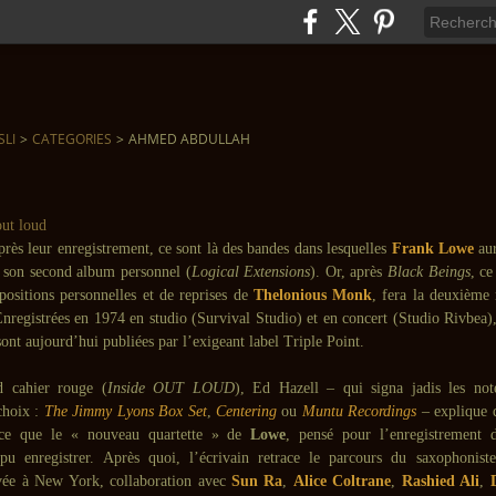
SLI
>
CATEGORIES
>
AHMED ABDULLAH
rès leur enregistrement, ce sont là des bandes dans lesquelles
Frank Lowe
aur
 son second album personnel (
Logical Extensions
). Or, après
Black Beings
, ce
ositions personnelles et de reprises de
Thelonious Monk
, fera la deuxième 
Enregistrées en 1974 en studio (Survival Studio) et en concert (Studio Rivbea),
sont aujourd’hui publiées par l’exigeant label Triple Point.
 cahier rouge (
Inside OUT LOUD
), Ed Hazell – qui signa jadis les not
choix :
The Jimmy Lyons Box Set
,
Centering
ou
Muntu Recordings
– explique 
 ce que le « nouveau quartette » de
Lowe
, pensé pour l’enregistrement 
pu enregistrer. Après quoi, l’écrivain retrace le parcours du saxophonist
vée à New York, collaboration avec
Sun Ra
,
Alice Coltrane
,
Rashied Ali
,