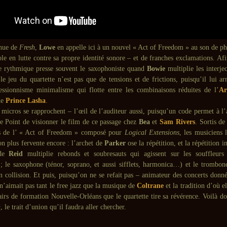
enue de
Fresh
,
Lowe
en appelle ici à un nouvel « Act of Freedom » au son de phr
ble en lutte contre sa propre identité sonore – et de franches exclamations. Afi
re rythmique presse souvent le saxophoniste quand
Bowie
multiplie les interjec
le jeu du quartette n’est pas que de tensions et de frictions, puisqu’il lui a
essionnisme minimalisme qui flotte entre les combinaisons réduites de l’
Ar
de
Prince Lasha
.
 micros se rapprochent – l’œil de l’auditeur aussi, puisqu’un code permet à l’
le Point de visionner le film de ce passage chez
Bea
et
Sam Rivers
. Sortis de
ps de l’ « Act of Freedom » composé pour
Logical Extensions
, les musiciens 
on plus fervente encore : l’archet de
Parker
ose la répétition, et la répétition i
 de
Reid
multiplie rebonds et soubresauts qui agissent sur les souffleur
 ; le saxophone (ténor, soprano, et aussi sifflets, harmonica…) et le trombone
n collision. Et puis, puisqu’on ne se refait pas – animateur des concerts donn
n’aimait pas tant le free jazz que la musique de
Coltrane
et la tradition d’où el
airs de formation Nouvelle-Orléans que le quartette tire sa révérence. Voilà d
h
, le trait d’union qu’il faudra aller chercher.