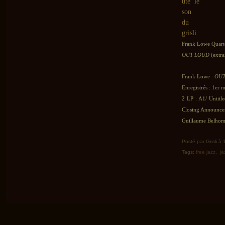
Frank Lowe Quart
OUT LOUD
(extra
Frank Lowe :
OUT
Enregistrés : 1er 
2 LP : A1/ Untitl
Closing Announc
Guillaume Belhomm
Posté par Grisli à
Tags:
free jazz
,
ja