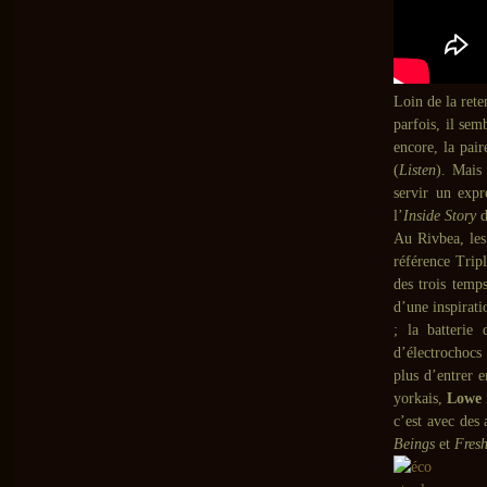
Loin de la ret
parfois, il sem
encore, la pai
(
Listen
). Mais 
servir un expr
l’
Inside Story
Au Rivbea, les
référence Trip
des trois tem
d’une inspirati
; la batterie
d’électrochocs
plus d’entrer e
yorkais,
Lowe
c’est avec des 
Beings
et
Fres