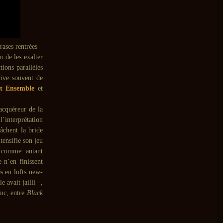
ases rentrées –
n de les exalter
tions parallèles
rrive souvent de
t Ensemble
et
acquéreur de la
 l’interprétation
lâchent la bride
ntensifie son jeu
s comme autant
 n’en finissent
és en lofts new-
le avait jailli –,
onc, entre
Black