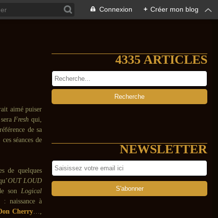
Connexion
+
Créer mon blog
4335 ARTICLES
ait aimé puiser
 sera
Fresh
qui,
référence de sa
 ces séances de
NEWSLETTER
es de quelques
qu’
OUT LOUD
de son
Logical
e : naissance à
Don Cherry
…,