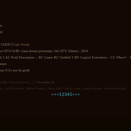
et
it)
 LOUD
(
Triple Point
)
mai 1974 (A/B) / (sans doute) printemps / été 1974. Edition : 2014.
ed 1 A2 Vivid Description – B1/ Listen B2/ Untitled 2 B3/ Logical Extensions – C1/ Whew! – 
ement
e © Le son du grisli
 19:28 -
Commentaires [
…
]
- Permalien [
#
]
zz
,
Loft Movment
,
William Parker
,
Steve Reid
,
Frank Lowe
,
Joseph Bowie
,
Ahmed Abdullah
<<
<
1
2
3
4
5
>
>>