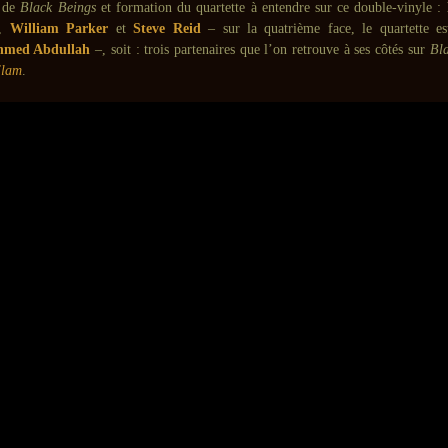
 de
Black Beings
et formation du quartette à entendre sur ce double-vinyle :
,
William Parker
et
Steve Reid
– sur la quatrième face, le quartette e
hmed Abdullah
–, soit : trois partenaires que l’on retrouve à ses côtés sur
Bl
Flam
.