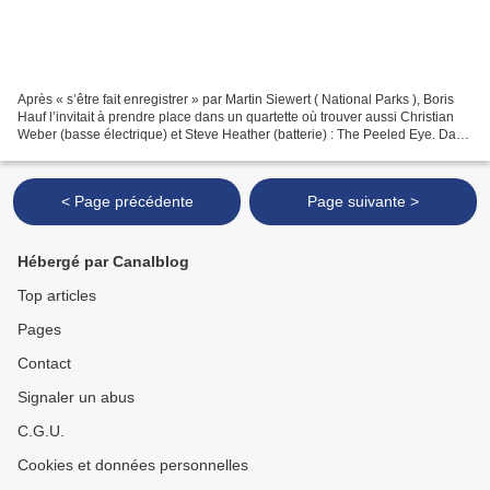
Après « s’être fait enregistrer » par Martin Siewert ( National Parks ), Boris
Hauf l’invitait à prendre place dans un quartette où trouver aussi Christian
Weber (basse électrique) et Steve Heather (batterie) : The Peeled Eye. Dans
les pas de Sonny Sharrock...
< Page précédente
Page suivante >
Hébergé par Canalblog
Top articles
Pages
Contact
Signaler un abus
C.G.U.
Cookies et données personnelles