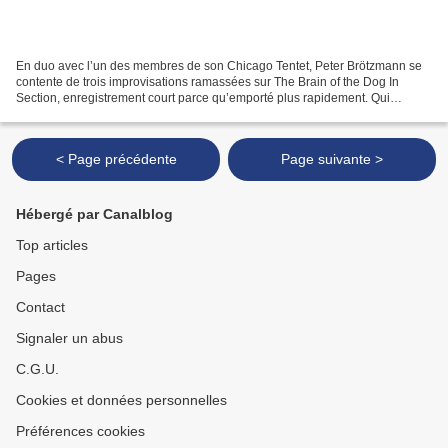
En duo avec l’un des membres de son Chicago Tentet, Peter Brötzmann se
contente de trois improvisations ramassées sur The Brain of the Dog In
Section, enregistrement court parce qu’emporté plus rapidement. Qui
oppose à l’endurance d’un saxophoniste égrenant...
< Page précédente
Page suivante >
Hébergé par Canalblog
Top articles
Pages
Contact
Signaler un abus
C.G.U.
Cookies et données personnelles
Préférences cookies