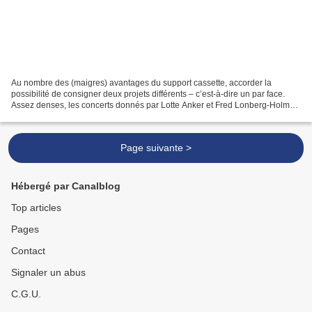
Au nombre des (maigres) avantages du support cassette, accorder la
possibilité de consigner deux projets différents – c’est-à-dire un par face.
Assez denses, les concerts donnés par Lotte Anker et Fred Lonberg-Holm
d’un côté et par Dave Jackson et Dirk...
Page suivante >
Hébergé par Canalblog
Top articles
Pages
Contact
Signaler un abus
C.G.U.