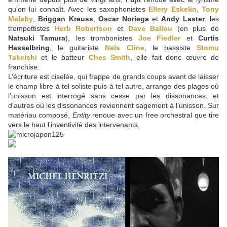
qu’on lui connaît. Avec les saxophonistes
Ellery Eskelin
,
Tony
Malaby
,
Briggan Krauss
,
Oscar Noriega
et
Andy Laster
, les
trompettistes
Herb Robertson
et
Dave Ballou
(en plus de
Natsuki Tamura
), les trombonistes
Joe Fiedler
et
Curtis
Hasselbring
, le guitariste
Nels Cline
, le bassiste
Stomu
Takeishi
et le batteur
Ches Smith
, elle fait donc œuvre de
franchise.
L’écriture est ciselée, qui frappe de grands coups avant de laisser
le champ libre à tel soliste puis à tel autre, arrange des plages où
l’unisson est interrogé sans cesse par les dissonances, et
d’autres où les dissonances reviennent sagement à l’unisson. Sur
matériau composé,
Entity
renoue avec un free orchestral que tire
vers le haut l’inventivité des intervenants.