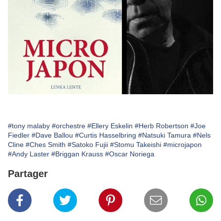
#tony malaby
#orchestre
#Ellery Eskelin
#Herb Robertson
#Joe
Fiedler
#Dave Ballou
#Curtis Hasselbring
#Natsuki Tamura
#Nels
Cline
#Ches Smith
#Satoko Fujii
#Stomu Takeishi
#microjapon
#Andy Laster
#Briggan Krauss
#Oscar Noriega
Partager