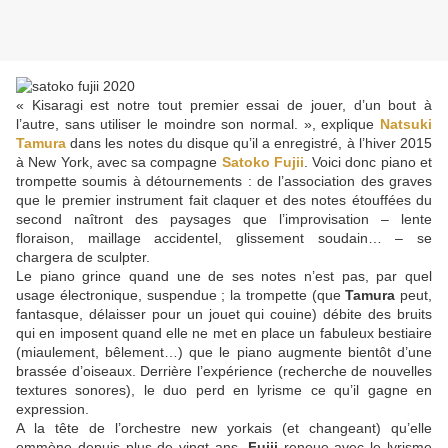
« Kisaragi est notre tout premier essai de jouer, d’un bout à
l’autre, sans utiliser le moindre son normal. », explique
Natsuki
Tamura
dans les notes du disque qu’il a enregistré, à l’hiver 2015
à New York, avec sa compagne
Satoko Fujii
. Voici donc piano et
trompette soumis à détournements : de l’association des graves
que le premier instrument fait claquer et des notes étouffées du
second naîtront des paysages que l’improvisation – lente
floraison, maillage accidentel, glissement soudain… – se
chargera de sculpter.
Le piano grince quand une de ses notes n’est pas, par quel
usage électronique, suspendue ; la trompette (que
Tamura
peut,
fantasque, délaisser pour un jouet qui couine) débite des bruits
qui en imposent quand elle ne met en place un fabuleux bestiaire
(miaulement, bêlement…) que le piano augmente bientôt d’une
brassée d’oiseaux. Derrière l’expérience (recherche de nouvelles
textures sonores), le duo perd en lyrisme ce qu’il gagne en
expression.
A la tête de l’orchestre new yorkais (et changeant) qu’elle
emmène depuis plus de vingt ans,
Fujii
renoue avec le lyrisme