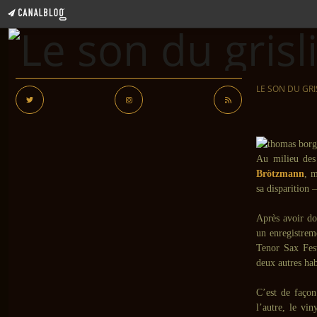
LE SON DU GRI
Au milieu des
Brötzmann
, m
sa disparition 
Après avoir do
un enregistreme
Tenor Sax Fes
deux autres hab
C’est de façon
l’autre, le vi