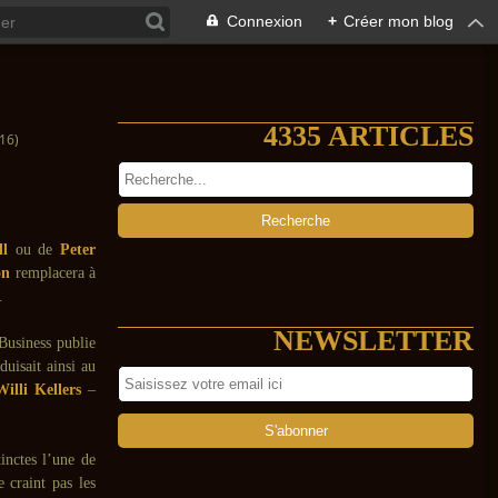
Connexion
+
Créer mon blog
4335 ARTICLES
16)
l
ou de
Peter
on
remplacera à
.
NEWSLETTER
Business publie
duisait ainsi au
Willi Kellers
–
inctes l’une de
 craint pas les