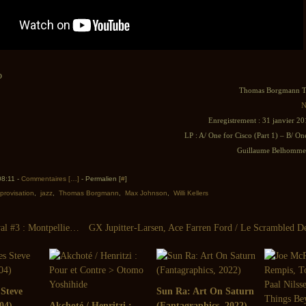
Thomas Borgmann T
N
Enregistrement : 31 janvier 20
LP : A/ One for Cisco (Part 1) – B/ One
Guillaume Belhomme 
08:11 -
Commentaires [
…
]
- Permalien [
#
]
provisation
,
jazz
,
Thomas Borgmann
,
Max Johnson
,
Willi Kellers
Micro-Festival #3 : Montpellier, 11 & 12 février 2016
 Steve
Sun Ra: Art On Saturn
04)
Akchoté / Henritzi :
(Fantagraphics, 2022)