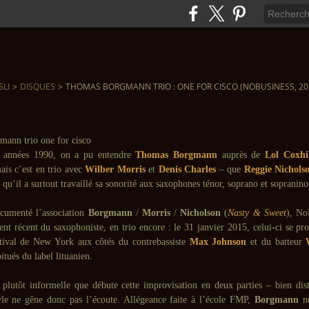
SLI
>
DISQUES
>
THOMAS BORGMANN TRIO : ONE FOR CISCO (NOBUSINESS, 20
 années 1990, on a pu entendre
Thomas Borgmann
auprès de
Lol Coxhil
ais c’est en trio avec
Wilber Morris
et
Denis Charles
– que
Reggie Nichols
– qu’il a surtout travaillé sa sonorité aux saxophones ténor, soprano et sopranino
cumenté l’association
Borgmann
/
Morris
/
Nicholson
(
Nasty & Sweet
), No
nt récent du saxophoniste, en trio encore : le 31 janvier 2015, celui-ci se pro
tival de New York aux côtés du contrebassiste
Max Johnson
et du batteur
itués du label lituanien.
 plutôt informelle que débute cette improvisation en deux parties – bien dist
nyle ne gêne donc pas l’écoute. Allégeance faite à l’école FMP,
Borgmann
ne