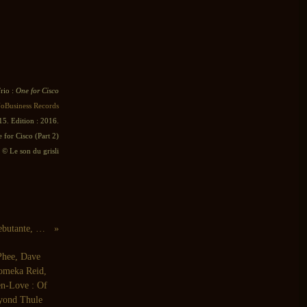
rio :
One for Cisco
oBusiness Records
15. Edition : 2016.
 for Cisco (Part 2)
© Le son du grisli
GX Jupitter-Larsen, Ace Farren Ford / Le Scrambled Debutante, EMERGE : Split (Attenuation Circuit, 2015)