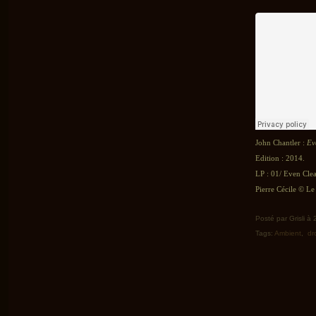
John Chantler :
Ev
Edition : 2014.
LP : 01/ Even Cl
Pierre Cécile © Le 
Posté par Grisli à
Tags:
Ambient
,
dr