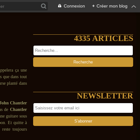
Connexion
+
Créer mon blog
4335 ARTICLES
appelera ça une
s que dans tout
urse planté dans
NEWSLETTER
John Chantler
ons de
Chantler
une guitare sous
on. Et quitte à
 reste toujours