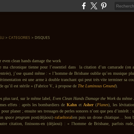
SLI
>
CATEGORIES
>
DISQUES
e ma chronique tienne pour l’essentiel dans la citation d’un camarade (on 
entrée), j’ose quand même : « l’homme de Brisbane oublie qu’en musique plu
périmentation est une arme à double tranchant qui peut très vite terminer sa co
ide qu’il est stérile » (Fabrice V., à propose de
The Luminous Ground
).
s plus tard, sur le même label,
Even Clean Hands Damage the Work
du même
mes effets : après les bombardiers de
Kahn
et
Asher
(
Planes
), les lévitati
 pour planer ; ensuite ses tressages de perles sonores n’ont que peu d’intérêt : 
 un
space program
post(déjàoui)-
rafaeltoral
ien puis un drone chiatique… bon b
autre citation, finissons-en (déjàoui) : « l'homme de Brisbane, parfois rude,