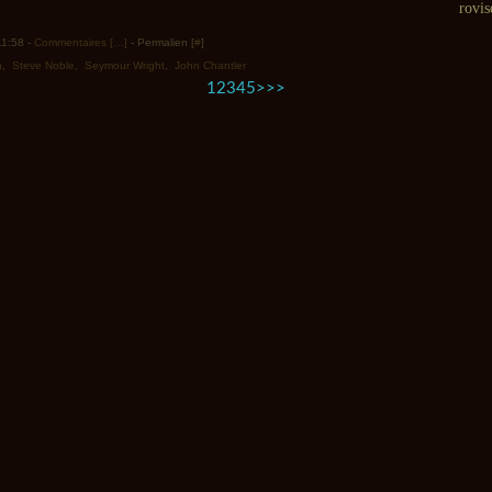
rovis
11:58 -
Commentaires [
…
]
- Permalien [
#
]
n
,
Steve Noble
,
Seymour Wright
,
John Chantler
1
2
3
4
5
>
>>