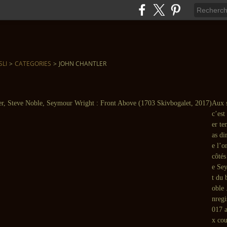
SLI
>
CATEGORIES
>
JOHN CHANTLER
Aux s
c’est
er te
as di
e l’o
côtés
e Se
t du 
oble 
nregi
017 a
x cou