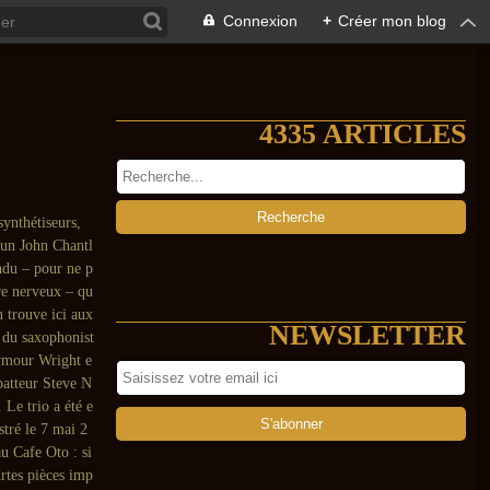
Connexion
+
Créer mon blog
4335 ARTICLES
ynthétiseurs,
 un John Chantl
ndu – pour ne p
re nerveux – qu
n trouve ici aux
NEWSLETTER
 du saxophonist
ymour Wright e
batteur Steve N
. Le trio a été e
stré le 7 mai 2
u Cafe Oto : si
rtes pièces imp