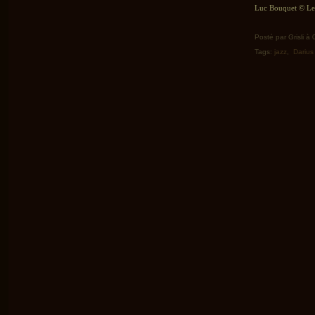
Luc Bouquet © Le 
Posté par Grisli à
Tags:
jazz
,
Darius