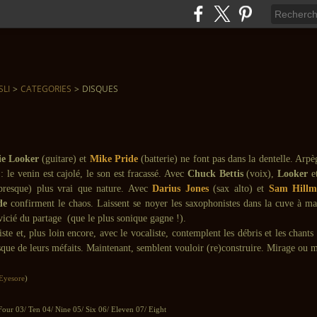
SLI
>
CATEGORIES
>
DISQUES
ie Looker
(guitare) et
Mike Pride
(batterie) ne font pas dans la dentelle. Arpè
: le venin est cajolé, le son est fracassé. Avec
Chuck Bettis
(voix),
Looker
e
presque) plus vrai que nature. Avec
Darius Jones
(sax alto) et
Sam Hillm
de
confirment le chaos. Laissent se noyer les saxophonistes dans la cuve à ma
 vicié du partage (que le plus sonique gagne !).
tiste et, plus loin encore, avec le vocaliste, contemplent les débris et les chants
que de leurs méfaits. Maintenant, semblent vouloir (re)construire. Mirage ou m
 Eyesore
)
Four 03/ Ten 04/ Nine 05/ Six 06/ Eleven 07/ Eight