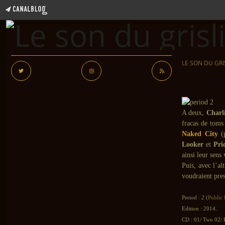
LE SON DU GRI
A deux,
Charl
fracas de toms 
Naked City
(
Looker
et
Pri
ainsi leur sens
Puis, avec l’al
voudraient pres
Period :
2
(
Public
Edition : 2014.
CD : 01/ Two 02/ 