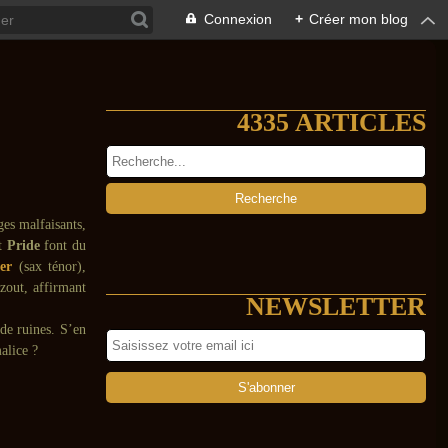
Connexion
+
Créer mon blog
4335 ARTICLES
ges malfaisants,
t
Pride
font du
er
(sax ténor),
zout, affirmant
NEWSLETTER
 de ruines. S’en
alice ?