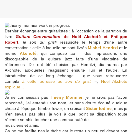
Dernier échange entre guitaristes : à l’occasion de la parution du
livre
Guitare Conversation
de Noël Akchoté et Philippe
Robert
,
le son du grisli
ressuscite le temps d’une autre
conversation : celle à laquelle se sont livrés
Michel Henritzi
et le
même
Akchoté
, qui compose au fil des impressions une
discographie de la guitare jazz faite d’une vingtaine de
références. Dix ont été choisies par Henritzi, dix autres par
Akchoté, auxquelles réagissent ensuite l’un et l’autre. En
introduction de ce long échange – que vous retrouverez
compilé
à cette adresse au
son du grisli
–,
Noël Akchoté
explique...
Je ne connaissais pas
Thierry Monnier
, je ne crois pas l'avoir
rencontré, j'ai entendu son nom, et sans doute écouté quelque
chose à l'époque Bimbo Tower, en croisant
Sister Iodine
, mais je
n'en savais pas plus, je vois à quel point sa disparition toute
récente semble toucher une communauté de
musiciens et amis.
Ça ne me facilite pas la tâche car je reste un peu coi devant son