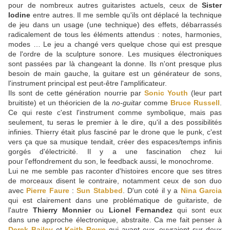
pour de nombreux autres guitaristes actuels, ceux de
Sister
Iodine
entre autres. Il me semble qu'ils ont déplacé la technique
de jeu dans un usage (une technique) des effets, débarrassés
radicalement de tous les éléments attendus : notes, harmonies,
modes … Le jeu a changé vers quelque chose qui est presque
de l'ordre de la sculpture sonore. Les musiques électroniques
sont passées par là changeant la donne. Ils n'ont presque plus
besoin de main gauche, la guitare est un générateur de sons,
l'instrument principal est peut-être l'amplificateur.
Ils sont de cette génération nourrie par
Sonic Youth
(leur part
bruitiste) et un théoricien de la
no-guitar
comme
Bruce Russell
.
Ce qui reste c'est l'instrument comme symbolique, mais pas
seulement, tu seras le premier à le dire, qu'il a des possibilités
infinies. Thierry était plus fasciné par le drone que le punk, c'est
vers ça que sa musique tendait, créer des espaces/temps infinis
gorgés d'électricité. Il y a une fascination chez lui
pour l'effondrement du son, le feedback aussi, le monochrome.
Lui ne me semble pas raconter d'histoires encore que ses titres
de morceaux disent le contraire, notamment ceux de son duo
avec
Pierre Faure
:
Sun Stabbed
. D'un coté il y a
Nina Garcia
qui est clairement dans une problématique de guitariste, de
l'autre
Thierry Monnier
ou
Lionel Fernandez
qui sont eux
dans une approche électronique, abstraite. Ca me fait penser à
Derek Bailey
et
Keith Rowe
qui avant eux, ouvraient sur deux