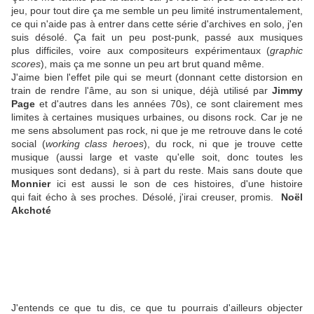
jeu, pour tout dire ça me semble un peu limité instrumentalement,
ce qui n'aide pas à entrer dans cette série d'archives en solo, j'en
suis désolé. Ça fait un peu post-punk, passé aux musiques
plus difficiles, voire aux compositeurs expérimentaux (
graphic
scores
), mais ça me sonne un peu art brut quand même.
J'aime bien l'effet pile qui se meurt (donnant cette distorsion en
train de rendre l'âme, au son si unique, déjà utilisé par
Jimmy
Page
et d'autres dans les années 70s), ce sont clairement mes
limites à certaines musiques urbaines, ou disons rock. Car je ne
me sens absolument pas rock, ni que je me retrouve dans le coté
social (
working class heroes
), du rock, ni que je trouve cette
musique (aussi large et vaste qu'elle soit, donc toutes les
musiques sont dedans), si à part du reste. Mais sans doute que
Monnier
ici est aussi le son de ces histoires, d'une histoire
qui fait écho à ses proches. Désolé, j'irai creuser, promis.
Noël
Akchoté
J'entends ce que tu dis, ce que tu pourrais d'ailleurs objecter