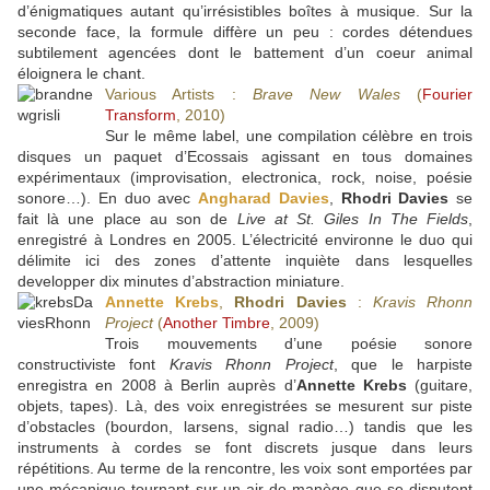
d’énigmatiques autant qu’irrésistibles boîtes à musique. Sur la
seconde face, la formule diffère un peu : cordes détendues
subtilement agencées dont le battement d’un coeur animal
éloignera le chant.
Various Artists :
Brave New Wales
(
Fourier
Transform
, 2010)
Sur le même label, une compilation célèbre en trois
disques un paquet d’Ecossais agissant en tous domaines
expérimentaux (improvisation, electronica, rock, noise, poésie
sonore…). En duo avec
Angharad Davies
,
Rhodri Davies
se
fait là une place au son de
Live at St. Giles In The Fields
,
enregistré à Londres en 2005. L’électricité environne le duo qui
délimite ici des zones d’attente inquiète dans lesquelles
developper dix minutes d’abstraction miniature.
Annette Krebs
,
Rhodri Davies
:
Kravis Rhonn
Project
(
Another Timbre
, 2009)
Trois mouvements d’une poésie sonore
constructiviste font
Kravis Rhonn Project
, que le harpiste
enregistra en 2008 à Berlin auprès d’
Annette Krebs
(guitare,
objets, tapes). Là, des voix enregistrées se mesurent sur piste
d’obstacles (bourdon, larsens, signal radio…) tandis que les
instruments à cordes se font discrets jusque dans leurs
répétitions. Au terme de la rencontre, les voix sont emportées par
une mécanique tournant sur un air de manège que se disputent