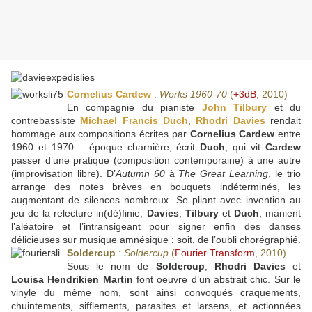
Cornelius Cardew
:
Works 1960-70
(
+3dB
, 2010)
En compagnie du pianiste
John Tilbury
et du
contrebassiste
Michael Francis Duch
,
Rhodri Davies
rendait
hommage aux compositions écrites par
Cornelius Cardew
entre
1960 et 1970 – époque charnière, écrit
Duch
, qui vit
Cardew
passer d’une pratique (composition contemporaine) à une autre
(improvisation libre). D’
Autumn 60
à
The Great Learning
, le trio
arrange des notes brèves en bouquets indéterminés, les
augmentant de silences nombreux. Se pliant avec invention au
jeu de la relecture in(dé)finie,
Davies
,
Tilbury
et
Duch
, manient
l’aléatoire et l’intransigeant pour signer enfin des danses
délicieuses sur musique amnésique : soit, de l’oubli chorégraphié.
Soldercup
:
Soldercup
(
Fourier Transform
, 2010)
Sous le nom de
Soldercup
,
Rhodri Davies
et
Louisa Hendrikien Martin
font oeuvre d’un abstrait chic. Sur le
vinyle du même nom, sont ainsi convoqués craquements,
chuintements, sifflements, parasites et larsens, et actionnées