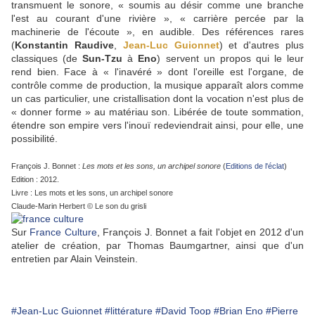
transmuent le sonore, « soumis au désir comme une branche
l'est au courant d'une rivière », « carrière percée par la
machinerie de l'écoute », en audible. Des références rares
(
Konstantin Raudive
,
Jean-Luc Guionnet
) et d'autres plus
classiques (de
Sun-Tzu
à
Eno
) servent un propos qui le leur
rend bien. Face à « l'inavéré » dont l'oreille est l'organe, de
contrôle comme de production, la musique apparaît alors comme
un cas particulier, une cristallisation dont la vocation n'est plus de
« donner forme » au matériau son. Libérée de toute sommation,
étendre son empire vers l'inouï redeviendrait ainsi, pour elle, une
possibilité.
François J. Bonnet :
Les mots et les sons, un archipel sonore
(
Editions de l'éclat
)
Edition : 2012.
Livre : Les mots et les sons, un archipel sonore
Claude-Marin Herbert © Le son du grisli
Sur
France Culture
, François J. Bonnet a fait l'objet en 2012 d'un
atelier de création, par Thomas Baumgartner, ainsi que d'un
entretien par Alain Veinstein.
#Jean-Luc Guionnet
#littérature
#David Toop
#Brian Eno
#Pierre