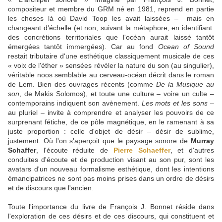
compositeur et membre du GRM né en 1981, reprend en partie
les choses là où David Toop les avait laissées – mais en
changeant d'échelle (et non, suivant la métaphore, en identifiant
des concrétions territoriales que l'océan aurait laissé tantôt
émergées tantôt immergées). Car au fond
Ocean of Sound
restait tributaire d'une esthétique classiquement musicale de ces
« voix de l'éther » sensées révéler la nature du son (au singulier),
véritable noos semblable au cerveau-océan décrit dans le roman
de Lem. Bien des ouvrages récents (comme
De la Musique au
son
, de Makis Solomos), et toute une culture – voire un culte –
contemporains indiquent son avènement.
Les mots et les sons
–
au pluriel – invite à comprendre et analyser les pouvoirs de ce
surprenant fétiche, de ce pôle magnétique, en le ramenant à sa
juste proportion : celle d'objet de désir – désir de sublime,
justement. Où l'on s'aperçoit que le paysage sonore de
Murray
Schaffer
, l'écoute réduite de
Pierre Schaeffer
, et d'autres
conduites d'écoute et de production visant au son pur, sont les
avatars d'un nouveau formalisme esthétique, dont les intentions
émancipatrices ne sont pas moins prises dans un ordre de désirs
et de discours que l'ancien.
Toute l'importance du livre de François J. Bonnet réside dans
l'exploration de ces désirs et de ces discours, qui constituent et