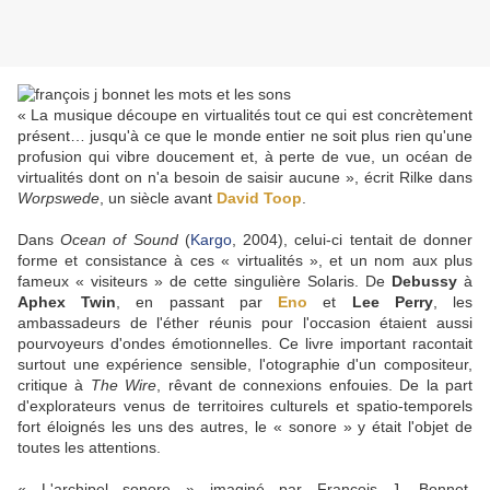
« La musique découpe en virtualités tout ce qui est concrètement
présent… jusqu'à ce que le monde entier ne soit plus rien qu'une
profusion qui vibre doucement et, à perte de vue, un océan de
virtualités dont on n'a besoin de saisir aucune », écrit Rilke dans
Worpswede
, un siècle avant
David Toop
.
Dans
Ocean of Sound
(
Kargo
, 2004), celui-ci tentait de donner
forme et consistance à ces « virtualités », et un nom aux plus
fameux « visiteurs » de cette singulière Solaris. De
Debussy
à
Aphex Twin
, en passant par
Eno
et
Lee Perry
, les
ambassadeurs de l'éther réunis pour l'occasion étaient aussi
pourvoyeurs d'ondes émotionnelles. Ce livre important racontait
surtout une expérience sensible, l'otographie d'un compositeur,
critique à
The Wire
, rêvant de connexions enfouies. De la part
d'explorateurs venus de territoires culturels et spatio-temporels
fort éloignés les uns des autres, le « sonore » y était l'objet de
toutes les attentions.
« L'archipel sonore » imaginé par François J. Bonnet,